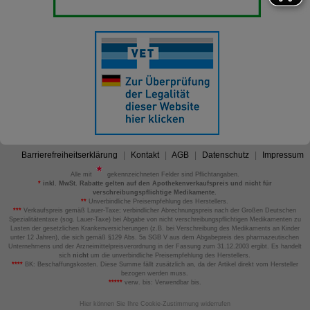
Barrierefreiheitserklärung
Kontakt
AGB
Datenschutz
Impressum
Alle mit
gekennzeichneten Felder sind Pflichtangaben.
*
inkl. MwSt. Rabatte gelten auf den Apothekenverkaufspreis und nicht für
verschreibungspflichtige Medikamente.
**
Unverbindliche Preisempfehlung des Herstellers.
***
Verkaufspreis gemäß Lauer-Taxe; verbindlicher Abrechnungspreis nach der Großen Deutschen
Spezialitätentaxe (sog. Lauer-Taxe) bei Abgabe von nicht verschreibungspflichtigen Medikamenten zu
Lasten der gesetzlichen Krankenversicherungen (z.B. bei Verschreibung des Medikaments an Kinder
unter 12 Jahren), die sich gemäß §129 Abs. 5a SGB V aus dem Abgabepreis des pharmazeutischen
Unternehmens und der Arzneimittelpreisverordnung in der Fassung zum 31.12.2003 ergibt. Es handelt
sich
nicht
um die unverbindliche Preisempfehlung des Herstellers.
****
BK: Beschaffungskosten. Diese Summe fällt zusätzlich an, da der Artikel direkt vom Hersteller
bezogen werden muss.
*****
verw. bis: Verwendbar bis.
Hier können Sie Ihre Cookie-Zustimmung widerrufen