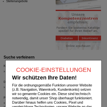
Stellenangebote
Suche verfeinern
Kategorien
COOKIE-EINSTELLUNGEN
Erkältung
(auswahl entfernen)
Wir schützen Ihre Daten!
Darreichungsform
Für die ordnungsgemäße Funktion unserer Website
Brausetabletten
(z.B. Navigation, Warenkorb, Kundenkonto) setzen
(auswahl entfernen)
wir so genannte Cookies ein. Diese sind technisch
Packungsgröße
notwendig, damit unser Shop überhaupt funktioniert.
Darüber hinaus helfen uns Cookies, Pixel und
20 St (2)
vergleichbare Technologien, unsere Website an das
10 St (1)