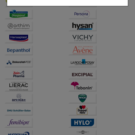
Komfort:
Diese Cookies werden genutzt um das
Einkaufserlebnis noch ansprechender zu gestalten,
beispielsweise für die Wiedererkennung des
Besuchers oder unsere Seite an bevorzugte
Verhaltensweisen (z.B. Spracheinstellung)
anzupassen. Komfort-Cookies ermöglichen es uns
auch auf Ihre Bedürfnisse zugeschrittene Inhalte
anzuzeigen und unser Partnerprogramm zu
betreiben.
Statistik & Tracking:
Hierüber lassen sich
Informationen über die Art und Weise der Nutzung
unserer Website sammeln, mit deren Hilfe wir unsere
Website weiter für Sie optimieren können, den Inhalt
auf unserer Website aber auch die Werbung auf
Drittseiten möglichst relevant für Sie zu gestalten.
Bitte beachten Sie, dass Daten hierfür teilweise an
Dritte wie z.B. Google oder soziale Medien
übertragen werden.