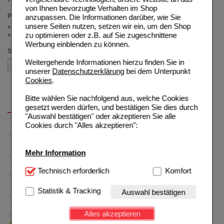
von Ihnen bevorzugte Verhalten im Shop
Preis
anzupassen. Die Informationen darüber, wie Sie
unsere Seiten nutzen, setzen wir ein, um den Shop
< 6.00 (2)
zu optimieren oder z.B. auf Sie zugeschnittene
>= 6.00 (1)
Werbung einblenden zu können.
Sortieren nach
Weitergehende Informationen hierzu finden Sie in
unserer
Datenschutzerklärung
bei dem Unterpunkt
Cookies
.
Bitte wählen Sie nachfolgend aus, welche Cookies
gesetzt werden dürfen, und bestätigen Sie dies durch
"Auswahl bestätigen" oder akzeptieren Sie alle
Cookies durch "Alles akzeptieren":
Mehr Information
Technisch Notwendig:
Technisch erforderlich
Hierbei handelt es sich um
Komfort
Cookies, die für die Grundfunktionen unserer
Website notwendig sind (z.B. Navigation, Warenkorb,
Statistik & Tracking
Auswahl bestätigen
Kundenkonto), weshalb auf diese nicht verzichtet
werden kann.
Alles akzeptieren