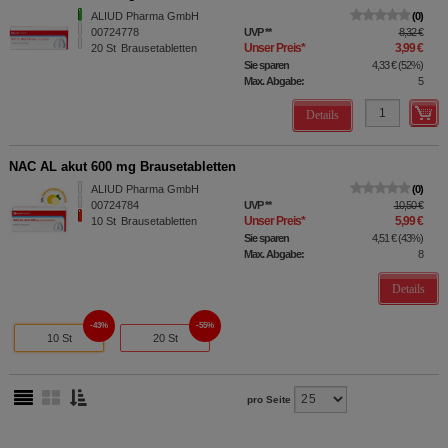
ALIUD Pharma GmbH
0
00724778
UVP
**
8,32 €
Unser Preis
*
3,99 €
20
St
Brausetabletten
Sie sparen
4,33 €
(
52%
)
Max. Abgabe:
5
Details
NAC AL akut 600 mg Brausetabletten
ALIUD Pharma GmbH
0
00724784
UVP
**
10,50 €
Unser Preis
*
5,99 €
10
St
Brausetabletten
Sie sparen
4,51 €
(
43%
)
Max. Abgabe:
8
Details
43%
55%
10 St
20 St
pro Seite