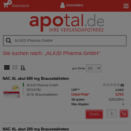
0
Anmelden
Warenkorb
Sie suchen nach:
„
ALIUD Pharma GmbH
“
pro Seite
NAC AL akut 600 mg Brausetabletten
ALIUD Pharma GmbH
0
00724790
UVP
**
14,99 €
Unser Preis
*
6,79 €
20
St
Brausetabletten
Sie sparen
8,20 €
(
55%
)
Max. Abgabe:
4
Details
NAC AL akut 200 mg Brausetabletten