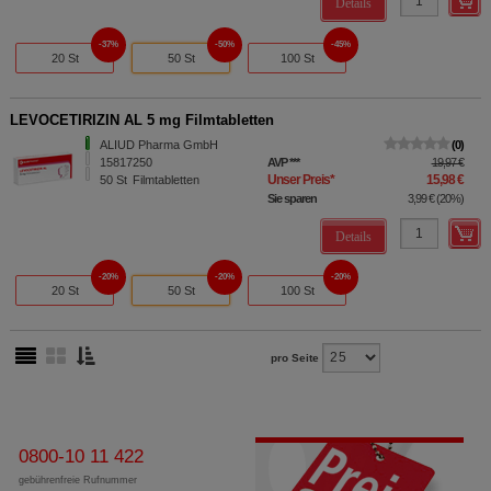
Details
37%
50%
45%
20 St
50 St
100 St
LEVOCETIRIZIN AL 5 mg Filmtabletten
ALIUD Pharma GmbH
0
15817250
AVP
***
19,97 €
Unser Preis
*
15,98 €
50
St
Filmtabletten
Sie sparen
3,99 €
(
20%
)
Details
20%
20%
20%
20 St
50 St
100 St
pro Seite
0800-10 11 422
gebührenfreie Rufnummer