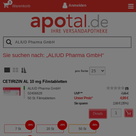
0
Anmelden
Warenkorb
Sie suchen nach:
„
ALIUD Pharma GmbH
“
pro Seite
CETIRIZIN AL 10 mg Filmtabletten
ALIUD Pharma GmbH
0
02406628
UVP
**
7,65 €
Unser Preis
*
4,99 €
50
St
Filmtabletten
Sie sparen
2,66 €
(
35%
)
Details
20%
20%
35%
7 St
20 St
50 St