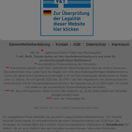
Barrierefreiheitserklärung
Kontakt
AGB
Datenschutz
Impressum
Alle mit
gekennzeichneten Felder sind Pflichtangaben.
*
inkl. MwSt. Rabatte gelten auf den Apothekenverkaufspreis und nicht für
verschreibungspflichtige Medikamente.
**
Unverbindliche Preisempfehlung des Herstellers.
***
Verkaufspreis gemäß Lauer-Taxe; verbindlicher Abrechnungspreis nach der Großen Deutschen
Spezialitätentaxe (sog. Lauer-Taxe) bei Abgabe von nicht verschreibungspflichtigen Medikamenten zu
Lasten der gesetzlichen Krankenversicherungen (z.B. bei Verschreibung des Medikaments an Kinder
unter 12 Jahren), die sich gemäß §129 Abs. 5a SGB V aus dem Abgabepreis des pharmazeutischen
Unternehmens und der Arzneimittelpreisverordnung in der Fassung zum 31.12.2003 ergibt. Es handelt
sich
nicht
um die unverbindliche Preisempfehlung des Herstellers.
****
BK: Beschaffungskosten. Diese Summe fällt zusätzlich an, da der Artikel direkt vom Hersteller
bezogen werden muss.
*****
verw. bis: Verwendbar bis.
Hier können Sie Ihre Cookie-Zustimmung widerrufen
Die angegebenen Preise beinhalten die gesetzlich vorgeschriebene Mehrwertsteuer. Der Versand
innerhalb Deutschlands ist versandkostenfrei bei einem Mindestbestellwert von 13,99 Euro. Bei
Sendungen ins Ausland fallen durch erhöhte Versicherungsgebühren Mehrkosten an
Versandkosten
Bei
Artikeln, die wir ausschließlich über den Hersteller beziehen können, fallen unter Umständen