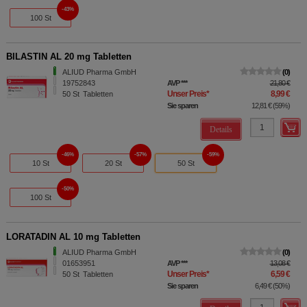
43%
100 St
BILASTIN AL 20 mg Tabletten
ALIUD Pharma GmbH
0
19752843
AVP
***
21,80 €
Unser Preis
*
8,99 €
50
St
Tabletten
Sie sparen
12,81 €
(
59%
)
Details
46%
57%
59%
10 St
20 St
50 St
50%
100 St
LORATADIN AL 10 mg Tabletten
ALIUD Pharma GmbH
0
01653951
AVP
***
13,08 €
Unser Preis
*
6,59 €
50
St
Tabletten
Sie sparen
6,49 €
(
50%
)