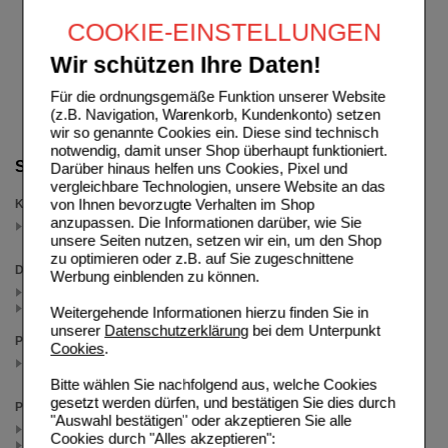
COOKIE-EINSTELLUNGEN
Wir schützen Ihre Daten!
Für die ordnungsgemäße Funktion unserer Website
(z.B. Navigation, Warenkorb, Kundenkonto) setzen
wir so genannte Cookies ein. Diese sind technisch
notwendig, damit unser Shop überhaupt funktioniert.
Suche verfeinern
Darüber hinaus helfen uns Cookies, Pixel und
vergleichbare Technologien, unsere Website an das
von Ihnen bevorzugte Verhalten im Shop
Kategorien
anzupassen. Die Informationen darüber, wie Sie
Heuschnupfen
(auswahl entfernen)
unsere Seiten nutzen, setzen wir ein, um den Shop
zu optimieren oder z.B. auf Sie zugeschnittene
Darreichungsform
Werbung einblenden zu können.
Filmtabletten (2)
Tabletten (2)
Weitergehende Informationen hierzu finden Sie in
unserer
Datenschutzerklärung
bei dem Unterpunkt
Packungsgröße
Cookies
.
50 St
(auswahl entfernen)
Bitte wählen Sie nachfolgend aus, welche Cookies
gesetzt werden dürfen, und bestätigen Sie dies durch
Preis
"Auswahl bestätigen" oder akzeptieren Sie alle
< 7.50 (2)
Cookies durch "Alles akzeptieren":
>= 7.50 (2)