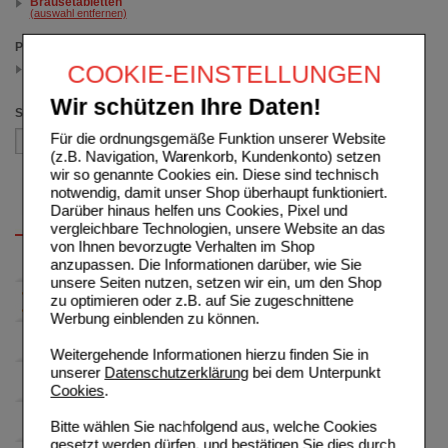
Brausetabletten
(auswahl entfernen)
Packungsgröße
COOKIE-EINSTELLUNGEN
20 St
(auswahl entfernen)
Wir schützen Ihre Daten!
Sortieren nach
Für die ordnungsgemäße Funktion unserer Website
(z.B. Navigation, Warenkorb, Kundenkonto) setzen
wir so genannte Cookies ein. Diese sind technisch
notwendig, damit unser Shop überhaupt funktioniert.
Darüber hinaus helfen uns Cookies, Pixel und
vergleichbare Technologien, unsere Website an das
von Ihnen bevorzugte Verhalten im Shop
anzupassen. Die Informationen darüber, wie Sie
unsere Seiten nutzen, setzen wir ein, um den Shop
zu optimieren oder z.B. auf Sie zugeschnittene
Werbung einblenden zu können.
Weitergehende Informationen hierzu finden Sie in
unserer
Datenschutzerklärung
bei dem Unterpunkt
Cookies
.
Bitte wählen Sie nachfolgend aus, welche Cookies
gesetzt werden dürfen, und bestätigen Sie dies durch