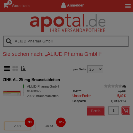
0
Anmelden
Warenkorb
Sie suchen nach:
„
ALIUD Pharma GmbH
“
pro Seite
ZINK AL 25 mg Brausetabletten
ALIUD Pharma GmbH
0
01488972
AVP
***
6,99 €
Unser Preis
*
5,49 €
20
St
Brausetabletten
Sie sparen
1,50 €
(
21%
)
Details
21%
32%
20 St
40 St