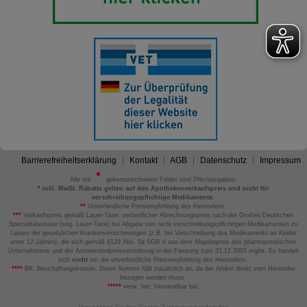
Barrierefreiheitserklärung
Kontakt
AGB
Datenschutz
Impressum
Alle mit
gekennzeichneten Felder sind Pflichtangaben.
*
inkl. MwSt. Rabatte gelten auf den Apothekenverkaufspreis und nicht für
verschreibungspflichtige Medikamente.
**
Unverbindliche Preisempfehlung des Herstellers.
***
Verkaufspreis gemäß Lauer-Taxe; verbindlicher Abrechnungspreis nach der Großen Deutschen
Spezialitätentaxe (sog. Lauer-Taxe) bei Abgabe von nicht verschreibungspflichtigen Medikamenten zu
Lasten der gesetzlichen Krankenversicherungen (z.B. bei Verschreibung des Medikaments an Kinder
unter 12 Jahren), die sich gemäß §129 Abs. 5a SGB V aus dem Abgabepreis des pharmazeutischen
Unternehmens und der Arzneimittelpreisverordnung in der Fassung zum 31.12.2003 ergibt. Es handelt
sich
nicht
um die unverbindliche Preisempfehlung des Herstellers.
****
BK: Beschaffungskosten. Diese Summe fällt zusätzlich an, da der Artikel direkt vom Hersteller
bezogen werden muss.
*****
verw. bis: Verwendbar bis.