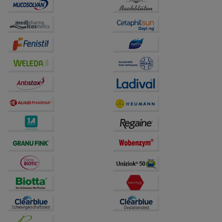
Website weiter für Sie optimieren können, den Inhalt
auf unserer Website aber auch die Werbung auf
Drittseiten möglichst relevant für Sie zu gestalten.
Bitte beachten Sie, dass Daten hierfür teilweise an
Dritte wie z.B. Google oder soziale Medien
übertragen werden.