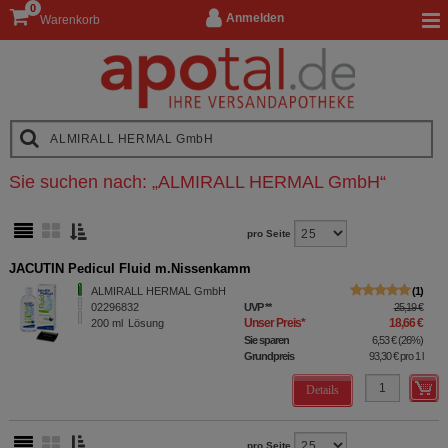
0
Anmelden
Warenkorb
Sie suchen nach:
„
ALMIRALL HERMAL GmbH
“
pro Seite
JACUTIN Pedicul Fluid m.Nissenkamm
ALMIRALL HERMAL GmbH
1
02296832
UVP
**
25,19 €
Unser Preis
*
18,66 €
200
ml
Lösung
Sie sparen
6,53 €
(
26%
)
Grundpreis
93,30 €
pro 1 l
Details
pro Seite