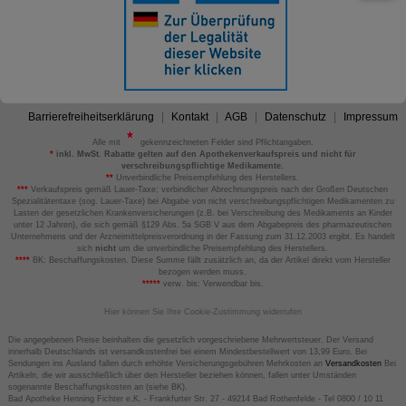
Barrierefreiheitserklärung
Kontakt
AGB
Datenschutz
Impressum
Alle mit
gekennzeichneten Felder sind Pflichtangaben.
*
inkl. MwSt. Rabatte gelten auf den Apothekenverkaufspreis und nicht für
verschreibungspflichtige Medikamente.
**
Unverbindliche Preisempfehlung des Herstellers.
***
Verkaufspreis gemäß Lauer-Taxe; verbindlicher Abrechnungspreis nach der Großen Deutschen
Spezialitätentaxe (sog. Lauer-Taxe) bei Abgabe von nicht verschreibungspflichtigen Medikamenten zu
Lasten der gesetzlichen Krankenversicherungen (z.B. bei Verschreibung des Medikaments an Kinder
unter 12 Jahren), die sich gemäß §129 Abs. 5a SGB V aus dem Abgabepreis des pharmazeutischen
Unternehmens und der Arzneimittelpreisverordnung in der Fassung zum 31.12.2003 ergibt. Es handelt
sich
nicht
um die unverbindliche Preisempfehlung des Herstellers.
****
BK: Beschaffungskosten. Diese Summe fällt zusätzlich an, da der Artikel direkt vom Hersteller
bezogen werden muss.
*****
verw. bis: Verwendbar bis.
Hier können Sie Ihre Cookie-Zustimmung widerrufen
Die angegebenen Preise beinhalten die gesetzlich vorgeschriebene Mehrwertsteuer. Der Versand
innerhalb Deutschlands ist versandkostenfrei bei einem Mindestbestellwert von 13,99 Euro. Bei
Sendungen ins Ausland fallen durch erhöhte Versicherungsgebühren Mehrkosten an
Versandkosten
Bei
Artikeln, die wir ausschließlich über den Hersteller beziehen können, fallen unter Umständen
sogenannte Beschaffungskosten an (siehe BK).
Bad Apotheke Henning Fichter e.K. - Frankfurter Str. 27 - 49214 Bad Rothenfelde - Tel 0800 / 10 11