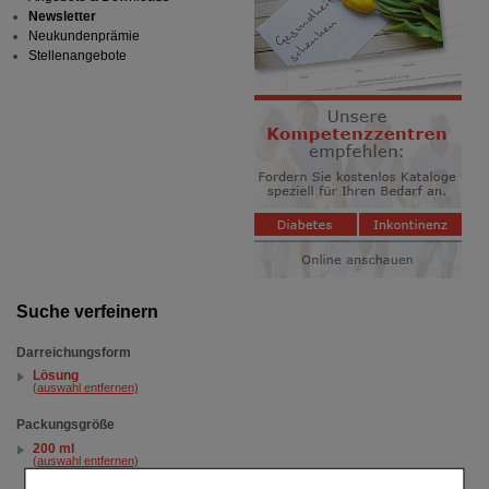
Newsletter
Neukundenprämie
Stellenangebote
Suche verfeinern
Darreichungsform
Lösung
(auswahl entfernen)
Packungsgröße
200 ml
(auswahl entfernen)