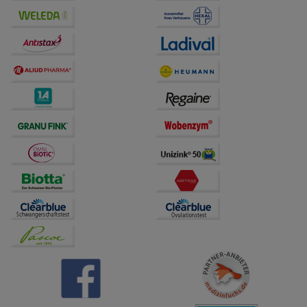
Drittseiten möglichst relevant für Sie zu gestalten.
Bitte beachten Sie, dass Daten hierfür teilweise an
Dritte wie z.B. Google oder soziale Medien
übertragen werden.