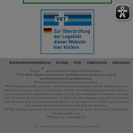
Barrierefreiheitserklärung
Kontakt
AGB
Datenschutz
Impressum
Alle mit
gekennzeichneten Felder sind Pflichtangaben.
*
inkl. MwSt. Rabatte gelten auf den Apothekenverkaufspreis und nicht für
verschreibungspflichtige Medikamente.
**
Unverbindliche Preisempfehlung des Herstellers.
***
Verkaufspreis gemäß Lauer-Taxe; verbindlicher Abrechnungspreis nach der Großen Deutschen
Spezialitätentaxe (sog. Lauer-Taxe) bei Abgabe von nicht verschreibungspflichtigen Medikamenten zu
Lasten der gesetzlichen Krankenversicherungen (z.B. bei Verschreibung des Medikaments an Kinder
unter 12 Jahren), die sich gemäß §129 Abs. 5a SGB V aus dem Abgabepreis des pharmazeutischen
Unternehmens und der Arzneimittelpreisverordnung in der Fassung zum 31.12.2003 ergibt. Es handelt
sich
nicht
um die unverbindliche Preisempfehlung des Herstellers.
****
BK: Beschaffungskosten. Diese Summe fällt zusätzlich an, da der Artikel direkt vom Hersteller
bezogen werden muss.
*****
verw. bis: Verwendbar bis.
Hier können Sie Ihre Cookie-Zustimmung widerrufen