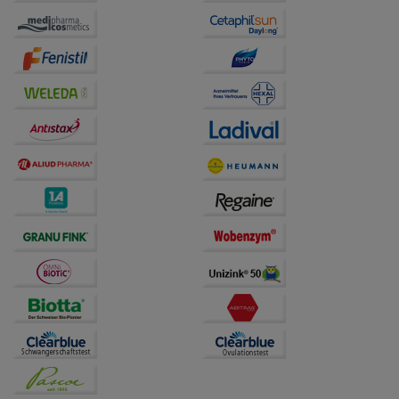
Website weiter für Sie optimieren können, den Inhalt
auf unserer Website aber auch die Werbung auf
Drittseiten möglichst relevant für Sie zu gestalten.
Bitte beachten Sie, dass Daten hierfür teilweise an
Dritte wie z.B. Google oder soziale Medien
übertragen werden.