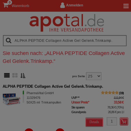
0
Anmelden
Warenkorb
Sie suchen nach:
„
ALPHA PEPTIDE Collagen Active
Gel Gelenk.Trinkamp.
“
pro Seite
ALPHA PEPTIDE Collagen Active Gel Gelenk.Trinkamp.
PharmaVital GmbH
19
11329476
UVP
**
111,94 €
Unser Preis
*
33,58 €
50X25
ml
Trinkampullen
Sie sparen
78,36 €
(
70%
)
Grundpreis
26,86 €
pro 1 l
Details