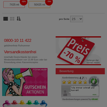
82%
70%
7X25 ml
50X25 ml
pro Seite
0800-10 11 422
gebührenfreie Rufnummer
Versandkostenfrei
innerhalb Deutschlands bei einem
Mindestbestellwert von 13,99 Euro oder bei
Einsendung eines Kassenrezeptes
Bewertung