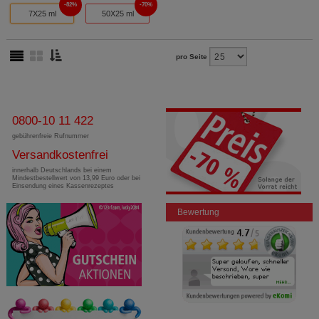
82%
70%
7X25 ml
50X25 ml
pro Seite
0800-10 11 422
gebührenfreie Rufnummer
Versandkostenfrei
innerhalb Deutschlands bei einem
Mindestbestellwert von 13,99 Euro oder bei
Einsendung eines Kassenrezeptes
Bewertung