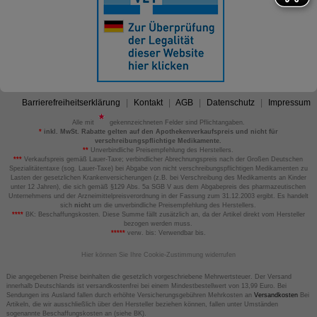
Barrierefreiheitserklärung
Kontakt
AGB
Datenschutz
Impressum
Alle mit
gekennzeichneten Felder sind Pflichtangaben.
*
inkl. MwSt. Rabatte gelten auf den Apothekenverkaufspreis und nicht für
verschreibungspflichtige Medikamente.
**
Unverbindliche Preisempfehlung des Herstellers.
***
Verkaufspreis gemäß Lauer-Taxe; verbindlicher Abrechnungspreis nach der Großen Deutschen
Spezialitätentaxe (sog. Lauer-Taxe) bei Abgabe von nicht verschreibungspflichtigen Medikamenten zu
Lasten der gesetzlichen Krankenversicherungen (z.B. bei Verschreibung des Medikaments an Kinder
unter 12 Jahren), die sich gemäß §129 Abs. 5a SGB V aus dem Abgabepreis des pharmazeutischen
Unternehmens und der Arzneimittelpreisverordnung in der Fassung zum 31.12.2003 ergibt. Es handelt
sich
nicht
um die unverbindliche Preisempfehlung des Herstellers.
****
BK: Beschaffungskosten. Diese Summe fällt zusätzlich an, da der Artikel direkt vom Hersteller
bezogen werden muss.
*****
verw. bis: Verwendbar bis.
Hier können Sie Ihre Cookie-Zustimmung widerrufen
Die angegebenen Preise beinhalten die gesetzlich vorgeschriebene Mehrwertsteuer. Der Versand
innerhalb Deutschlands ist versandkostenfrei bei einem Mindestbestellwert von 13,99 Euro. Bei
Sendungen ins Ausland fallen durch erhöhte Versicherungsgebühren Mehrkosten an
Versandkosten
Bei
Artikeln, die wir ausschließlich über den Hersteller beziehen können, fallen unter Umständen
sogenannte Beschaffungskosten an (siehe BK).