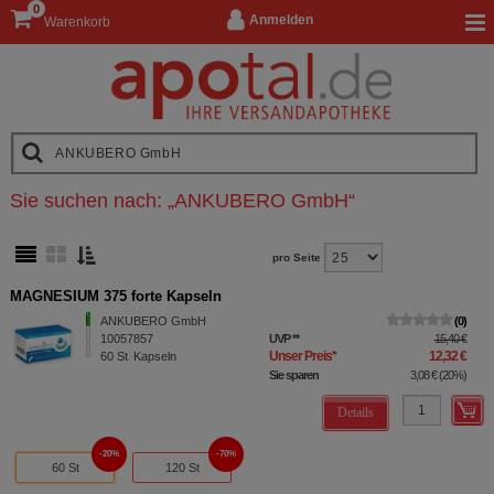
0
Anmelden
Warenkorb
Sie suchen nach:
„
ANKUBERO GmbH
“
pro Seite
MAGNESIUM 375 forte Kapseln
ANKUBERO GmbH
0
10057857
UVP
**
15,40 €
Unser Preis
*
12,32 €
60
St
Kapseln
Sie sparen
3,08 €
(
20%
)
Details
20%
70%
60 St
120 St