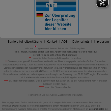
Barrierefreiheitserklärung
Kontakt
AGB
Datenschutz
Impressum
Alle mit
gekennzeichneten Felder sind Pflichtangaben.
*
inkl. MwSt. Rabatte gelten auf den Apothekenverkaufspreis und nicht für
verschreibungspflichtige Medikamente.
**
Unverbindliche Preisempfehlung des Herstellers.
***
Verkaufspreis gemäß Lauer-Taxe; verbindlicher Abrechnungspreis nach der Großen Deutschen
Spezialitätentaxe (sog. Lauer-Taxe) bei Abgabe von nicht verschreibungspflichtigen Medikamenten zu
Lasten der gesetzlichen Krankenversicherungen (z.B. bei Verschreibung des Medikaments an Kinder
unter 12 Jahren), die sich gemäß §129 Abs. 5a SGB V aus dem Abgabepreis des pharmazeutischen
Unternehmens und der Arzneimittelpreisverordnung in der Fassung zum 31.12.2003 ergibt. Es handelt
sich
nicht
um die unverbindliche Preisempfehlung des Herstellers.
****
BK: Beschaffungskosten. Diese Summe fällt zusätzlich an, da der Artikel direkt vom Hersteller
bezogen werden muss.
*****
verw. bis: Verwendbar bis.
Hier können Sie Ihre Cookie-Zustimmung widerrufen
Die angegebenen Preise beinhalten die gesetzlich vorgeschriebene Mehrwertsteuer. Der Versand
innerhalb Deutschlands ist versandkostenfrei bei einem Mindestbestellwert von 13,99 Euro. Bei
Sendungen ins Ausland fallen durch erhöhte Versicherungsgebühren Mehrkosten an
Versandkosten
Bei