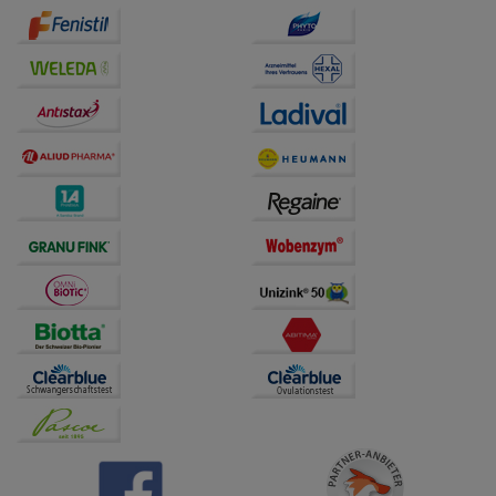
auf unserer Website aber auch die Werbung auf
Drittseiten möglichst relevant für Sie zu gestalten.
Bitte beachten Sie, dass Daten hierfür teilweise an
Dritte wie z.B. Google oder soziale Medien
übertragen werden.