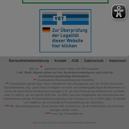
Barrierefreiheitserklärung
Kontakt
AGB
Datenschutz
Impressum
Alle mit
gekennzeichneten Felder sind Pflichtangaben.
*
inkl. MwSt. Rabatte gelten auf den Apothekenverkaufspreis und nicht für
verschreibungspflichtige Medikamente.
**
Unverbindliche Preisempfehlung des Herstellers.
***
Verkaufspreis gemäß Lauer-Taxe; verbindlicher Abrechnungspreis nach der Großen Deutschen
Spezialitätentaxe (sog. Lauer-Taxe) bei Abgabe von nicht verschreibungspflichtigen Medikamenten zu
Lasten der gesetzlichen Krankenversicherungen (z.B. bei Verschreibung des Medikaments an Kinder
unter 12 Jahren), die sich gemäß §129 Abs. 5a SGB V aus dem Abgabepreis des pharmazeutischen
Unternehmens und der Arzneimittelpreisverordnung in der Fassung zum 31.12.2003 ergibt. Es handelt
sich
nicht
um die unverbindliche Preisempfehlung des Herstellers.
****
BK: Beschaffungskosten. Diese Summe fällt zusätzlich an, da der Artikel direkt vom Hersteller
bezogen werden muss.
*****
verw. bis: Verwendbar bis.
Hier können Sie Ihre Cookie-Zustimmung widerrufen