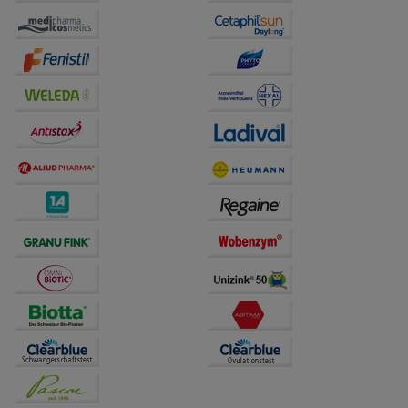
Website weiter für Sie optimieren können, den Inhalt
auf unserer Website aber auch die Werbung auf
Drittseiten möglichst relevant für Sie zu gestalten.
Bitte beachten Sie, dass Daten hierfür teilweise an
Dritte wie z.B. Google oder soziale Medien
übertragen werden.