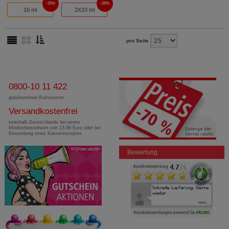
25%
28%
10 ml
2X10 ml
pro Seite
0800-10 11 422
gebührenfreie Rufnummer
Versandkostenfrei
innerhalb Deutschlands bei einem
Mindestbestellwert von 13,99 Euro oder bei
Einsendung eines Kassenrezeptes
Bewertung