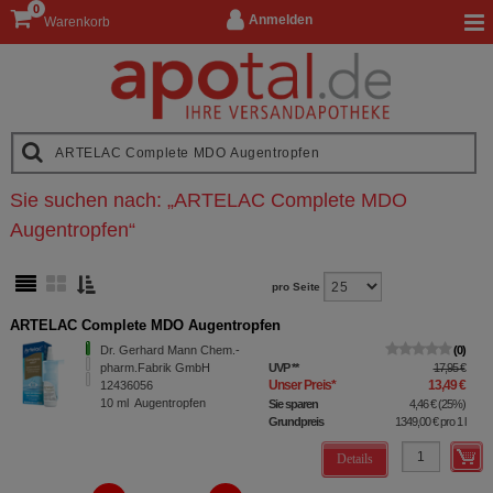
0
Anmelden
Warenkorb
Sie suchen nach:
„
ARTELAC Complete MDO
Augentropfen
“
pro Seite
ARTELAC Complete MDO Augentropfen
Dr. Gerhard Mann Chem.-
0
pharm.Fabrik GmbH
UVP
**
17,95 €
Unser Preis
*
13,49 €
12436056
10
ml
Augentropfen
Sie sparen
4,46 €
(
25%
)
Grundpreis
1349,00 €
pro 1 l
Details