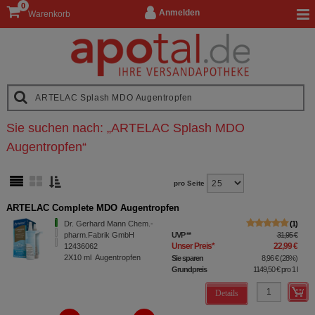
0
Anmelden
Warenkorb
Sie suchen nach:
„
ARTELAC Splash MDO
Augentropfen
“
pro Seite
ARTELAC Complete MDO Augentropfen
Dr. Gerhard Mann Chem.-
1
pharm.Fabrik GmbH
UVP
**
31,95 €
Unser Preis
*
22,99 €
12436062
2X10
ml
Augentropfen
Sie sparen
8,96 €
(
28%
)
Grundpreis
1149,50 €
pro 1 l
Details