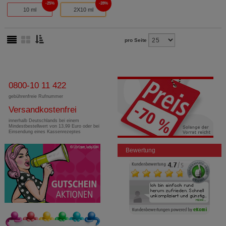
25%
28%
10 ml
2X10 ml
pro Seite
0800-10 11 422
gebührenfreie Rufnummer
Versandkostenfrei
innerhalb Deutschlands bei einem
Mindestbestellwert von 13,99 Euro oder bei
Einsendung eines Kassenrezeptes
Bewertung