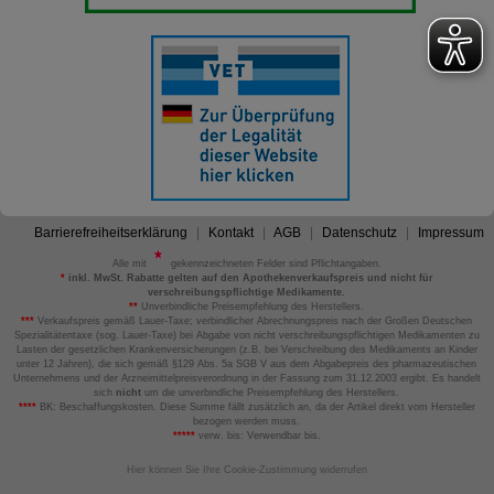
Barrierefreiheitserklärung
Kontakt
AGB
Datenschutz
Impressum
Alle mit
gekennzeichneten Felder sind Pflichtangaben.
*
inkl. MwSt. Rabatte gelten auf den Apothekenverkaufspreis und nicht für
verschreibungspflichtige Medikamente.
**
Unverbindliche Preisempfehlung des Herstellers.
***
Verkaufspreis gemäß Lauer-Taxe; verbindlicher Abrechnungspreis nach der Großen Deutschen
Spezialitätentaxe (sog. Lauer-Taxe) bei Abgabe von nicht verschreibungspflichtigen Medikamenten zu
Lasten der gesetzlichen Krankenversicherungen (z.B. bei Verschreibung des Medikaments an Kinder
unter 12 Jahren), die sich gemäß §129 Abs. 5a SGB V aus dem Abgabepreis des pharmazeutischen
Unternehmens und der Arzneimittelpreisverordnung in der Fassung zum 31.12.2003 ergibt. Es handelt
sich
nicht
um die unverbindliche Preisempfehlung des Herstellers.
****
BK: Beschaffungskosten. Diese Summe fällt zusätzlich an, da der Artikel direkt vom Hersteller
bezogen werden muss.
*****
verw. bis: Verwendbar bis.
Hier können Sie Ihre Cookie-Zustimmung widerrufen