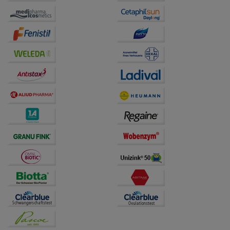
Website weiter für Sie optimieren können, den Inhalt
auf unserer Website aber auch die Werbung auf
Drittseiten möglichst relevant für Sie zu gestalten.
Bitte beachten Sie, dass Daten hierfür teilweise an
Dritte wie z.B. Google oder soziale Medien
übertragen werden.