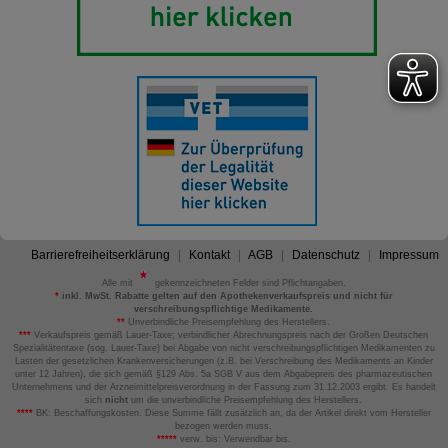
Barrierefreiheitserklärung
Kontakt
AGB
Datenschutz
Impressum
Alle mit
gekennzeichneten Felder sind Pflichtangaben.
*
inkl. MwSt. Rabatte gelten auf den Apothekenverkaufspreis und nicht für
verschreibungspflichtige Medikamente.
**
Unverbindliche Preisempfehlung des Herstellers.
***
Verkaufspreis gemäß Lauer-Taxe; verbindlicher Abrechnungspreis nach der Großen Deutschen
Spezialitätentaxe (sog. Lauer-Taxe) bei Abgabe von nicht verschreibungspflichtigen Medikamenten zu
Lasten der gesetzlichen Krankenversicherungen (z.B. bei Verschreibung des Medikaments an Kinder
unter 12 Jahren), die sich gemäß §129 Abs. 5a SGB V aus dem Abgabepreis des pharmazeutischen
Unternehmens und der Arzneimittelpreisverordnung in der Fassung zum 31.12.2003 ergibt. Es handelt
sich
nicht
um die unverbindliche Preisempfehlung des Herstellers.
****
BK: Beschaffungskosten. Diese Summe fällt zusätzlich an, da der Artikel direkt vom Hersteller
bezogen werden muss.
*****
verw. bis: Verwendbar bis.