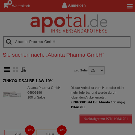
0
Anmelden
Warenkorb
Sie suchen nach:
„
Abanta Pharma GmbH
“
pro Seite
ZINKOXIDSALBE LAW 10%
Abanta Pharma GmbH
Dieser Artikel ist vom Hersteller nicht
04909196
mehr lieferbar und wurde durch
100
g
Salbe
folgenden Artikel ersetzt:
ZINKOXIDSALBE Abanta 100 mg/g
19641701
.
Nachfolger mit PZN 19641701
31%
31%
25 g
100 g