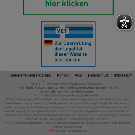
Barrierefreiheitserklärung
Kontakt
AGB
Datenschutz
Impressum
Alle mit
gekennzeichneten Felder sind Pflichtangaben.
*
inkl. MwSt. Rabatte gelten auf den Apothekenverkaufspreis und nicht für
verschreibungspflichtige Medikamente.
**
Unverbindliche Preisempfehlung des Herstellers.
***
Verkaufspreis gemäß Lauer-Taxe; verbindlicher Abrechnungspreis nach der Großen Deutschen
Spezialitätentaxe (sog. Lauer-Taxe) bei Abgabe von nicht verschreibungspflichtigen Medikamenten zu
Lasten der gesetzlichen Krankenversicherungen (z.B. bei Verschreibung des Medikaments an Kinder
unter 12 Jahren), die sich gemäß §129 Abs. 5a SGB V aus dem Abgabepreis des pharmazeutischen
Unternehmens und der Arzneimittelpreisverordnung in der Fassung zum 31.12.2003 ergibt. Es handelt
sich
nicht
um die unverbindliche Preisempfehlung des Herstellers.
****
BK: Beschaffungskosten. Diese Summe fällt zusätzlich an, da der Artikel direkt vom Hersteller
bezogen werden muss.
*****
verw. bis: Verwendbar bis.