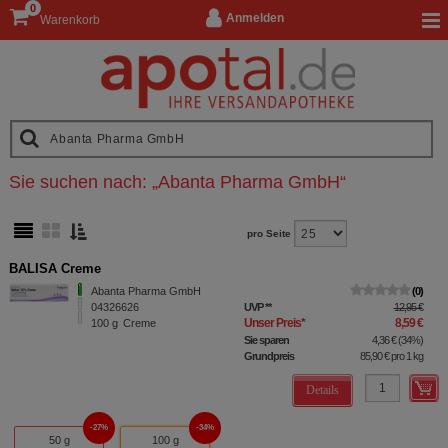
0
Anmelden
Warenkorb
Sie suchen nach:
„
Abanta Pharma GmbH
“
pro Seite
BALISA Creme
Abanta Pharma GmbH
0
04326626
UVP
**
12,95 €
Unser Preis
*
8,59 €
100
g
Creme
Sie sparen
4,36 €
(
34%
)
Grundpreis
85,90 €
pro 1 kg
Details
27%
34%
50 g
100 g