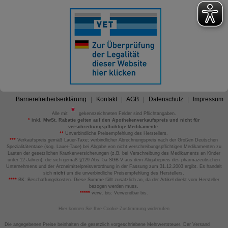
Barrierefreiheitserklärung
Kontakt
AGB
Datenschutz
Impressum
Alle mit
gekennzeichneten Felder sind Pflichtangaben.
*
inkl. MwSt. Rabatte gelten auf den Apothekenverkaufspreis und nicht für
verschreibungspflichtige Medikamente.
**
Unverbindliche Preisempfehlung des Herstellers.
***
Verkaufspreis gemäß Lauer-Taxe; verbindlicher Abrechnungspreis nach der Großen Deutschen
Spezialitätentaxe (sog. Lauer-Taxe) bei Abgabe von nicht verschreibungspflichtigen Medikamenten zu
Lasten der gesetzlichen Krankenversicherungen (z.B. bei Verschreibung des Medikaments an Kinder
unter 12 Jahren), die sich gemäß §129 Abs. 5a SGB V aus dem Abgabepreis des pharmazeutischen
Unternehmens und der Arzneimittelpreisverordnung in der Fassung zum 31.12.2003 ergibt. Es handelt
sich
nicht
um die unverbindliche Preisempfehlung des Herstellers.
****
BK: Beschaffungskosten. Diese Summe fällt zusätzlich an, da der Artikel direkt vom Hersteller
bezogen werden muss.
*****
verw. bis: Verwendbar bis.
Hier können Sie Ihre Cookie-Zustimmung widerrufen
Die angegebenen Preise beinhalten die gesetzlich vorgeschriebene Mehrwertsteuer. Der Versand