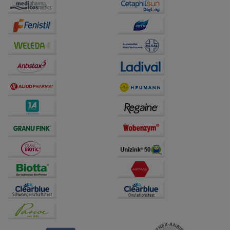
auf unserer Website aber auch die Werbung auf
Drittseiten möglichst relevant für Sie zu gestalten.
Bitte beachten Sie, dass Daten hierfür teilweise an
Dritte wie z.B. Google oder soziale Medien
übertragen werden.