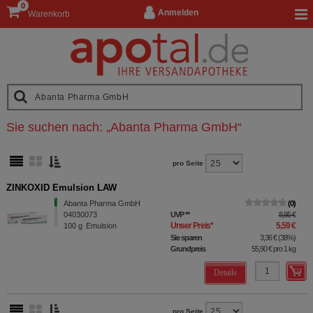
0
Anmelden
Warenkorb
Sie suchen nach:
„
Abanta Pharma GmbH
“
pro Seite
ZINKOXID Emulsion LAW
Abanta Pharma GmbH
0
04030073
UVP
**
8,95 €
Unser Preis
*
5,59 €
100
g
Emulsion
Sie sparen
3,36 €
(
38%
)
Grundpreis
55,90 €
pro 1 kg
Details
pro Seite