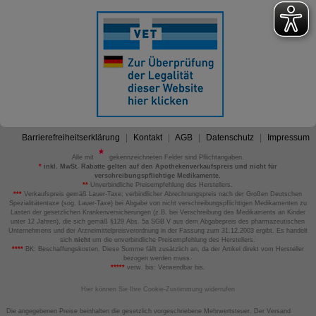
Barrierefreiheitserklärung
Kontakt
AGB
Datenschutz
Impressum
Alle mit
gekennzeichneten Felder sind Pflichtangaben.
*
inkl. MwSt. Rabatte gelten auf den Apothekenverkaufspreis und nicht für
verschreibungspflichtige Medikamente.
**
Unverbindliche Preisempfehlung des Herstellers.
***
Verkaufspreis gemäß Lauer-Taxe; verbindlicher Abrechnungspreis nach der Großen Deutschen
Spezialitätentaxe (sog. Lauer-Taxe) bei Abgabe von nicht verschreibungspflichtigen Medikamenten zu
Lasten der gesetzlichen Krankenversicherungen (z.B. bei Verschreibung des Medikaments an Kinder
unter 12 Jahren), die sich gemäß §129 Abs. 5a SGB V aus dem Abgabepreis des pharmazeutischen
Unternehmens und der Arzneimittelpreisverordnung in der Fassung zum 31.12.2003 ergibt. Es handelt
sich
nicht
um die unverbindliche Preisempfehlung des Herstellers.
****
BK: Beschaffungskosten. Diese Summe fällt zusätzlich an, da der Artikel direkt vom Hersteller
bezogen werden muss.
*****
verw. bis: Verwendbar bis.
Hier können Sie Ihre Cookie-Zustimmung widerrufen
Die angegebenen Preise beinhalten die gesetzlich vorgeschriebene Mehrwertsteuer. Der Versand