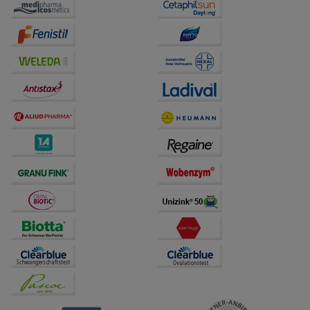
auf unserer Website aber auch die Werbung auf
Drittseiten möglichst relevant für Sie zu gestalten.
Bitte beachten Sie, dass Daten hierfür teilweise an
Dritte wie z.B. Google oder soziale Medien
übertragen werden.