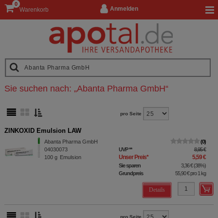
0
Anmelden
Warenkorb
Sie suchen nach:
„
Abanta Pharma GmbH
“
pro Seite
ZINKOXID Emulsion LAW
Abanta Pharma GmbH
0
04030073
UVP
**
8,95 €
Unser Preis
*
5,59 €
100
g
Emulsion
Sie sparen
3,36 €
(
38%
)
Grundpreis
55,90 €
pro 1 kg
Details
pro Seite