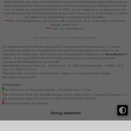
Spezialitätentaxe (sog. Lauer-Taxe) bei Abgabe von nicht verschreibungspflichtigen Medikamenten zu
Lasten der gesetzlichen Krankenversicherungen (z.B. bei Verschreibung des Medikaments an Kinder
unter 12 Jahren), die sich gemäß §129 Abs. 5a SGB V aus dem Abgabepreis des pharmazeutischen
Unternehmens und der Arzneimittelpreisverordnung in der Fassung zum 31.12.2003 ergibt. Es handelt
sich
nicht
um die unverbindliche Preisempfehlung des Herstellers.
****
BK: Beschaffungskosten. Diese Summe fällt zusätzlich an, da der Artikel direkt vom Hersteller
bezogen werden muss.
*****
verw. bis: Verwendbar bis.
Hier können Sie Ihre Cookie-Zustimmung widerrufen
Die angegebenen Preise beinhalten die gesetzlich vorgeschriebene Mehrwertsteuer. Der Versand
innerhalb Deutschlands ist versandkostenfrei bei einem Mindestbestellwert von 13,99 Euro. Bei
Sendungen ins Ausland fallen durch erhöhte Versicherungsgebühren Mehrkosten an
Versandkosten
Bei
Artikeln, die wir ausschließlich über den Hersteller beziehen können, fallen unter Umständen
sogenannte Beschaffungskosten an (siehe BK).
Bad Apotheke Henning Fichter e.K. - Frankfurter Str. 27 - 49214 Bad Rothenfelde - Tel 0800 / 10 11
422 - Fax 05424 / 21 64 47
Preisänderungen und Irrtümer sind vorbehalten. Abgabe nur in haushaltsüblichen Mengen.
Alle Angaben ohne Gewähr.
Verfügbarkeit:
Der Artikel ist in der Regel sofort lieferbar, in Einzelfällen bis zu 6 Tage.
Der Artikel muss direkt vom Hersteller bezogen werden. Daher kann es zu längeren Lieferzeiten und
ggf. Zusatzkosten (siehe BK) kommen. In diesem Fall werden Sie informiert.
Der Artikel ist derzeit nicht lieferbar.
Vertrag widerrufen