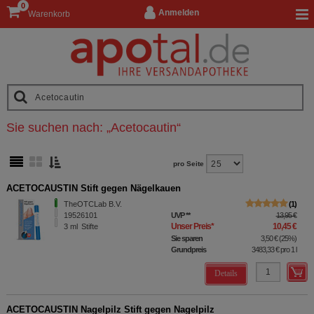
0
Anmelden
Warenkorb
Sie suchen nach:
„
Acetocautin
“
pro Seite
ACETOCAUSTIN Stift gegen Nägelkauen
TheOTCLab B.V.
1
19526101
UVP
**
13,95 €
Unser Preis
*
10,45 €
3
ml
Stifte
Sie sparen
3,50 €
(
25%
)
Grundpreis
3483,33 €
pro 1 l
Details
ACETOCAUSTIN Nagelpilz Stift gegen Nagelpilz