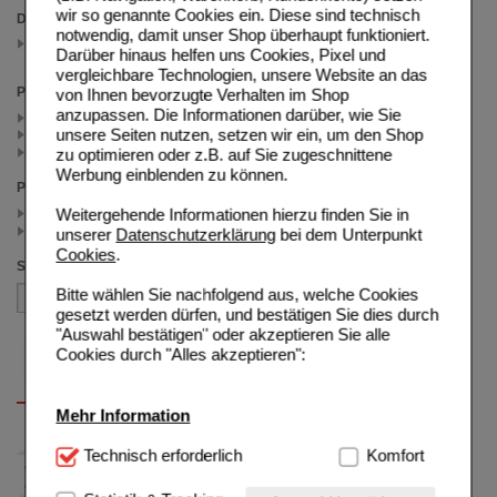
wir so genannte Cookies ein. Diese sind technisch
Darreichungsform
notwendig, damit unser Shop überhaupt funktioniert.
Stifte
Darüber hinaus helfen uns Cookies, Pixel und
(auswahl entfernen)
vergleichbare Technologien, unsere Website an das
Packungsgröße
von Ihnen bevorzugte Verhalten im Shop
anzupassen. Die Informationen darüber, wie Sie
3 ml (2)
unsere Seiten nutzen, setzen wir ein, um den Shop
50 ml (1)
4 ml (1)
zu optimieren oder z.B. auf Sie zugeschnittene
Werbung einblenden zu können.
Preis
< 15.00 (3)
Weitergehende Informationen hierzu finden Sie in
>= 15.00 (1)
unserer
Datenschutzerklärung
bei dem Unterpunkt
Cookies
.
Sortieren nach
Bitte wählen Sie nachfolgend aus, welche Cookies
gesetzt werden dürfen, und bestätigen Sie dies durch
"Auswahl bestätigen" oder akzeptieren Sie alle
Cookies durch "Alles akzeptieren":
Mehr Information
Technisch Notwendig:
Technisch erforderlich
Hierbei handelt es sich um
Komfort
Cookies, die für die Grundfunktionen unserer
Website notwendig sind (z.B. Navigation, Warenkorb,