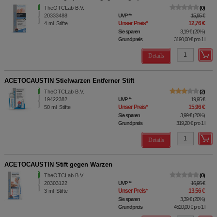
TheOTCLab B.V.
0
20333488
UVP
**
15,95 €
Unser Preis
*
12,76 €
4
ml
Stifte
Sie sparen
3,19 €
(
20%
)
Grundpreis
3190,00 €
pro 1 l
Details
ACETOCAUSTIN Stielwarzen Entferner Stift
TheOTCLab B.V.
2
19422382
UVP
**
19,95 €
Unser Preis
*
15,96 €
50
ml
Stifte
Sie sparen
3,99 €
(
20%
)
Grundpreis
319,20 €
pro 1 l
Details
ACETOCAUSTIN Stift gegen Warzen
TheOTCLab B.V.
0
20303122
UVP
**
16,95 €
Unser Preis
*
13,56 €
3
ml
Stifte
Sie sparen
3,39 €
(
20%
)
Grundpreis
4520,00 €
pro 1 l