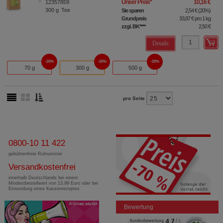
Unser Preis
*
10,16 €
12357859
300
g
Tee
Sie sparen
2,54 €
(
20%
)
Grundpreis
33,87 €
pro 1 kg
zzgl. BK
****
2,50 €
Details
20%
20%
20%
70 g
300 g
500 g
pro Seite
0800-10 11 422
gebührenfreie Rufnummer
Versandkostenfrei
innerhalb Deutschlands bei einem
Mindestbestellwert von 13,99 Euro oder bei
Einsendung eines Kassenrezeptes
Bewertung