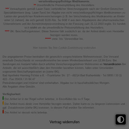
verschreibungspflichtige Medikamente.
**
Unverbindliche Preisempfehlung des Herstellers.
***
Verkaufspreis gemäß Lauer-Taxe; verbindlicher Abrechnungspreis nach der Großen Deutschen
Spezialitätentaxe (sog. Lauer-Taxe) bei Abgabe von nicht verschreibungspflichtigen Medikamenten zu
Lasten der gesetzlichen Krankenversicherungen (z.B. bei Verschreibung des Medikaments an Kinder
unter 12 Jahren), die sich gemäß §129 Abs. 5a SGB V aus dem Abgabepreis des pharmazeutischen
Unternehmens und der Arzneimittelpreisverordnung in der Fassung zum 31.12.2003 ergibt. Es handelt
sich
nicht
um die unverbindliche Preisempfehlung des Herstellers.
****
BK: Beschaffungskosten. Diese Summe fällt zusätzlich an, da der Artikel direkt vom Hersteller
bezogen werden muss.
*****
verw. bis: Verwendbar bis.
Hier können Sie Ihre Cookie-Zustimmung widerrufen
Die angegebenen Preise beinhalten die gesetzlich vorgeschriebene Mehrwertsteuer. Der Versand
innerhalb Deutschlands ist versandkostenfrei bei einem Mindestbestellwert von 13,99 Euro. Bei
Sendungen ins Ausland fallen durch erhöhte Versicherungsgebühren Mehrkosten an
Versandkosten
Bei
Artikeln, die wir ausschließlich über den Hersteller beziehen können, fallen unter Umständen
sogenannte Beschaffungskosten an (siehe BK).
Bad Apotheke Henning Fichter e.K. - Frankfurter Str. 27 - 49214 Bad Rothenfelde - Tel 0800 / 10 11
422 - Fax 05424 / 21 64 47
Preisänderungen und Irrtümer sind vorbehalten. Abgabe nur in haushaltsüblichen Mengen.
Alle Angaben ohne Gewähr.
Verfügbarkeit:
Der Artikel ist in der Regel sofort lieferbar, in Einzelfällen bis zu 6 Tage.
Der Artikel muss direkt vom Hersteller bezogen werden. Daher kann es zu längeren Lieferzeiten und
ggf. Zusatzkosten (siehe BK) kommen. In diesem Fall werden Sie informiert.
Der Artikel ist derzeit nicht lieferbar.
Vertrag widerrufen