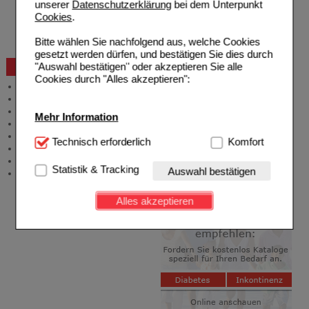
unserer
Datenschutzerklärung
bei dem Unterpunkt
Reklamation
Cookies
.
Widerrufsformular
Problembehebung
Bitte wählen Sie nachfolgend aus, welche Cookies
Bestellschein
gesetzt werden dürfen, und bestätigen Sie dies durch
"Auswahl bestätigen" oder akzeptieren Sie alle
Beratung und Service
Cookies durch "Alles akzeptieren":
Allgemeine Information
Produktberatung
Meldung Arzneimittelrisiken
Mehr Information
Zuzahlungsfreie Arzneien
Angebote & Downloads
Technisch Notwendig:
Technisch erforderlich
Hierbei handelt es sich um
Komfort
Newsletter
Cookies, die für die Grundfunktionen unserer
Neukundenprämie
Website notwendig sind (z.B. Navigation, Warenkorb,
Statistik & Tracking
Auswahl bestätigen
Stellenangebote
Kundenkonto), weshalb auf diese nicht verzichtet
werden kann.
Alles akzeptieren
Komfort:
Diese Cookies werden genutzt um das
Einkaufserlebnis noch ansprechender zu gestalten,
beispielsweise für die Wiedererkennung des
Besuchers oder unsere Seite an bevorzugte
Verhaltensweisen (z.B. Spracheinstellung)
anzupassen. Komfort-Cookies ermöglichen es uns
auch auf Ihre Bedürfnisse zugeschrittene Inhalte
anzuzeigen und unser Partnerprogramm zu