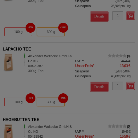
300
g
Tee
Sie sparen
2,16 €
(
20%
)
Grundpreis
28,80 €
pro 1 kg
Details
20%
20%
100 g
300 g
LAPACHO TEE
Alexander Weltecke GmbH &
0
Co KG
UVP
**
16,29 €
Unser Preis
*
13,03 €
00429387
300
g
Tee
Sie sparen
3,26 €
(
20%
)
Grundpreis
43,43 €
pro 1 kg
Details
20%
20%
100 g
300 g
HAGEBUTTEN TEE
Alexander Weltecke GmbH &
0
Co KG
UVP
**
19,49 €
Unser Preis
*
15,59 €
00429542