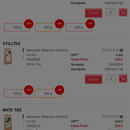
Grundpreis
33,00 €
pro 1 kg
Details
20%
20%
20%
100 g
300 g
500 g
STILLTEE
Alexander Weltecke GmbH &
0
Co KG
UVP
**
6,19 €
Unser Preis
*
4,95 €
00429565
300
g
Tee
Sie sparen
1,24 €
(
20%
)
Grundpreis
16,50 €
pro 1 kg
Details
20%
20%
100 g
300 g
MATE TEE
Alexander Weltecke GmbH &
0
Co KG
UVP
**
10,80 €
Unser Preis
*
8,64 €
10932213