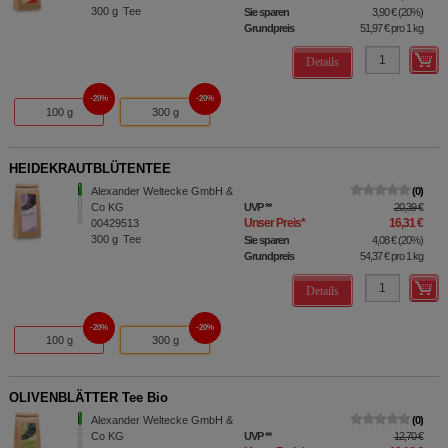
300
g
Tee
Sie sparen
3,90 €
(
20%
)
Grundpreis
51,97 €
pro 1 kg
Details
20%
20%
100 g
300 g
HEIDEKRAUTBLÜTENTEE
Alexander Weltecke GmbH &
0
Co KG
UVP
**
20,39 €
Unser Preis
*
16,31 €
00429513
300
g
Tee
Sie sparen
4,08 €
(
20%
)
Grundpreis
54,37 €
pro 1 kg
Details
20%
20%
100 g
300 g
OLIVENBLÄTTER Tee Bio
Alexander Weltecke GmbH &
0
Co KG
UVP
**
12,70 €