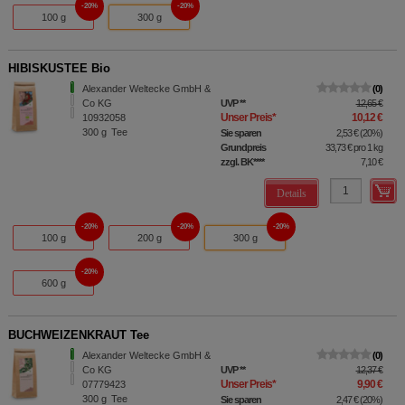
20%
20%
100 g
300 g
HIBISKUSTEE Bio
Alexander Weltecke GmbH &
0
Co KG
UVP
**
12,65 €
Unser Preis
*
10,12 €
10932058
300
g
Tee
Sie sparen
2,53 €
(
20%
)
Grundpreis
33,73 €
pro 1 kg
zzgl. BK
****
7,10 €
Details
20%
20%
20%
100 g
200 g
300 g
20%
600 g
BUCHWEIZENKRAUT Tee
Alexander Weltecke GmbH &
0
Co KG
UVP
**
12,37 €
Unser Preis
*
9,90 €
07779423
300
g
Tee
Sie sparen
2,47 €
(
20%
)