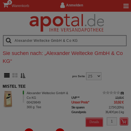
0
Anmelden
Warenkorb
Sie suchen nach:
„
Alexander Weltecke GmbH & Co
KG
“
pro Seite
MISTEL TEE
Alexander Weltecke GmbH &
0
Co KG
UVP
**
13,65 €
Unser Preis
*
10,92 €
00429849
300
g
Tee
Sie sparen
2,73 €
(
20%
)
Grundpreis
36,40 €
pro 1 kg
Details