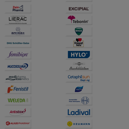
auch auf Ihre Bedürfnisse zugeschrittene Inhalte
anzuzeigen und unser Partnerprogramm zu
betreiben.
Statistik & Tracking:
Hierüber lassen sich
Informationen über die Art und Weise der Nutzung
unserer Website sammeln, mit deren Hilfe wir unsere
Website weiter für Sie optimieren können, den Inhalt
auf unserer Website aber auch die Werbung auf
Drittseiten möglichst relevant für Sie zu gestalten.
Bitte beachten Sie, dass Daten hierfür teilweise an
Dritte wie z.B. Google oder soziale Medien
übertragen werden.