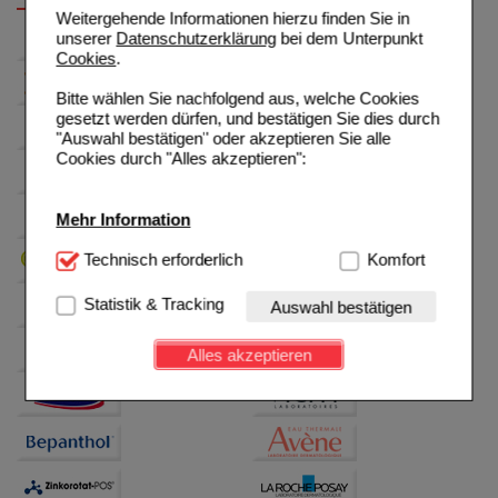
Weitergehende Informationen hierzu finden Sie in
unserer
Datenschutzerklärung
bei dem Unterpunkt
Cookies
.
Bitte wählen Sie nachfolgend aus, welche Cookies
gesetzt werden dürfen, und bestätigen Sie dies durch
"Auswahl bestätigen" oder akzeptieren Sie alle
Cookies durch "Alles akzeptieren":
Mehr Information
Technisch Notwendig:
Technisch erforderlich
Hierbei handelt es sich um
Komfort
Cookies, die für die Grundfunktionen unserer
Website notwendig sind (z.B. Navigation, Warenkorb,
Statistik & Tracking
Auswahl bestätigen
Kundenkonto), weshalb auf diese nicht verzichtet
werden kann.
Alles akzeptieren
Komfort:
Diese Cookies werden genutzt um das
Einkaufserlebnis noch ansprechender zu gestalten,
beispielsweise für die Wiedererkennung des
Besuchers oder unsere Seite an bevorzugte
Verhaltensweisen (z.B. Spracheinstellung)
anzupassen. Komfort-Cookies ermöglichen es uns