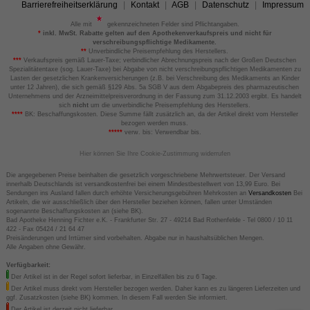
Barrierefreiheitserklärung
Kontakt
AGB
Datenschutz
Impressum
Alle mit
gekennzeichneten Felder sind Pflichtangaben.
*
inkl. MwSt. Rabatte gelten auf den Apothekenverkaufspreis und nicht für
verschreibungspflichtige Medikamente.
**
Unverbindliche Preisempfehlung des Herstellers.
***
Verkaufspreis gemäß Lauer-Taxe; verbindlicher Abrechnungspreis nach der Großen Deutschen
Spezialitätentaxe (sog. Lauer-Taxe) bei Abgabe von nicht verschreibungspflichtigen Medikamenten zu
Lasten der gesetzlichen Krankenversicherungen (z.B. bei Verschreibung des Medikaments an Kinder
unter 12 Jahren), die sich gemäß §129 Abs. 5a SGB V aus dem Abgabepreis des pharmazeutischen
Unternehmens und der Arzneimittelpreisverordnung in der Fassung zum 31.12.2003 ergibt. Es handelt
sich
nicht
um die unverbindliche Preisempfehlung des Herstellers.
****
BK: Beschaffungskosten. Diese Summe fällt zusätzlich an, da der Artikel direkt vom Hersteller
bezogen werden muss.
*****
verw. bis: Verwendbar bis.
Hier können Sie Ihre Cookie-Zustimmung widerrufen
Die angegebenen Preise beinhalten die gesetzlich vorgeschriebene Mehrwertsteuer. Der Versand
innerhalb Deutschlands ist versandkostenfrei bei einem Mindestbestellwert von 13,99 Euro. Bei
Sendungen ins Ausland fallen durch erhöhte Versicherungsgebühren Mehrkosten an
Versandkosten
Bei
Artikeln, die wir ausschließlich über den Hersteller beziehen können, fallen unter Umständen
sogenannte Beschaffungskosten an (siehe BK).
Bad Apotheke Henning Fichter e.K. - Frankfurter Str. 27 - 49214 Bad Rothenfelde - Tel 0800 / 10 11
422 - Fax 05424 / 21 64 47
Preisänderungen und Irrtümer sind vorbehalten. Abgabe nur in haushaltsüblichen Mengen.
Alle Angaben ohne Gewähr.
Verfügbarkeit:
Der Artikel ist in der Regel sofort lieferbar, in Einzelfällen bis zu 6 Tage.
Der Artikel muss direkt vom Hersteller bezogen werden. Daher kann es zu längeren Lieferzeiten und
ggf. Zusatzkosten (siehe BK) kommen. In diesem Fall werden Sie informiert.
Der Artikel ist derzeit nicht lieferbar.