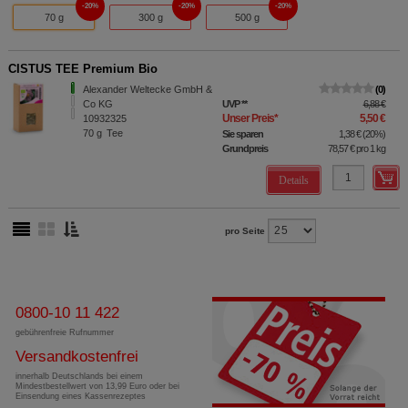
20%
20%
20%
70 g
300 g
500 g
CISTUS TEE Premium Bio
Alexander Weltecke GmbH &
0
Co KG
UVP
**
6,88 €
Unser Preis
*
5,50 €
10932325
70
g
Tee
Sie sparen
1,38 €
(
20%
)
Grundpreis
78,57 €
pro 1 kg
Details
pro Seite
0800-10 11 422
gebührenfreie Rufnummer
Versandkostenfrei
innerhalb Deutschlands bei einem
Mindestbestellwert von 13,99 Euro oder bei
Einsendung eines Kassenrezeptes