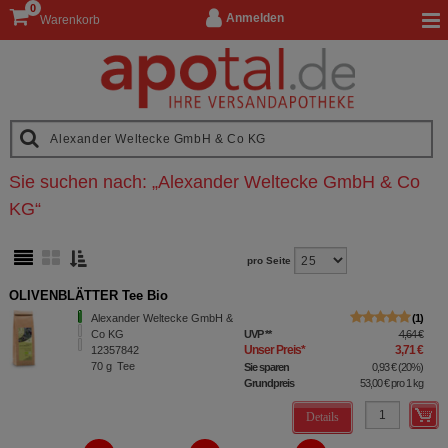
0
Anmelden
Warenkorb
Sie suchen nach:
„
Alexander Weltecke GmbH & Co
KG
“
pro Seite
OLIVENBLÄTTER Tee Bio
Alexander Weltecke GmbH &
1
Co KG
UVP
**
4,64 €
Unser Preis
*
3,71 €
12357842
70
g
Tee
Sie sparen
0,93 €
(
20%
)
Grundpreis
53,00 €
pro 1 kg
Details