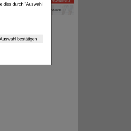
ie dies durch "Auswahl
nserer Website
Auswahl bestätigen
tet werden kann.
estalten,
rhaltensweisen (z.B.
nisse zugeschrittene
ng unserer Website
uf unserer Website aber
, dass Daten hierfür