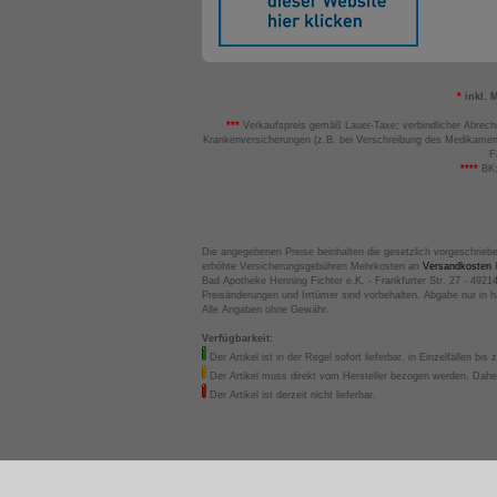
*
inkl. 
***
Verkaufspreis gemäß Lauer-Taxe; verbindlicher Abrech
Krankenversicherungen (z.B. bei Verschreibung des Medikamen
F
****
BK:
Die angegebenen Preise beinhalten die gesetzlich vorgeschrieb
erhöhte Versicherungsgebühren Mehrkosten an
Versandkosten
B
Bad Apotheke Henning Fichter e.K. - Frankfurter Str. 27 - 4921
Preisänderungen und Irrtümer sind vorbehalten. Abgabe nur in 
Alle Angaben ohne Gewähr.
Verfügbarkeit:
Der Artikel ist in der Regel sofort lieferbar, in Einzelfällen bis 
Der Artikel muss direkt vom Hersteller bezogen werden. Daher
Der Artikel ist derzeit nicht lieferbar.