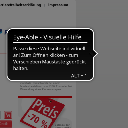
rrierefreiheitserklärung
Impressum
Seite drucken
0800-10 11 422
gebührenfreie Rufnummer
Versandkostenfrei
innerhalb Deutschlands bei einem
Mindestbestellwert von 13,99 Euro oder bei
Einsendung eines Kassenrezeptes
Details