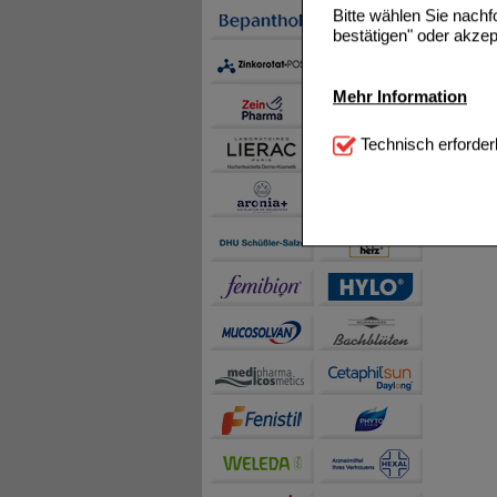
Bitte wählen Sie nach
bestätigen" oder akzep
Mehr Information
Technisch Notwendi
Technisch erforder
notwendig sind (z.B. N
Komfort:
Diese Cookie
beispielsweise für di
Spracheinstellung) an
Inhalte anzuzeigen un
Statistik & Tracking:
H
sammeln, mit deren Hil
auch die Werbung auf Dr
teilweise an Dritte wi