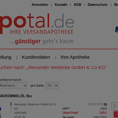
Anmelden
Kontakt
AGB
Datenschutz
Ba
ellung
Kundendaten
Ihre Apotheke
suchen nach:
„
Alexander Weltecke GmbH & Co KG
“
Sortieren nach:
pro Seite
ARZKÜMMELÖL Bio
Alexander Weltecke GmbH & Co
0
KG
UVP
**
4,31 €
Unser Preis
*
3,45 €
10931886
10
ml
Öl
Sie sparen
0,86 €
(
20%
)