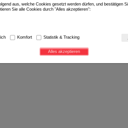
folgend aus, welche Cookies gesetzt werden dürfen, und bestätigen S
tieren Sie alle Cookies durch "Alles akzeptieren":
g:
Hierbei handelt es sich um Cookies, die für die Grundfunktionen u
lich
Komfort
Statistik & Tracking
avigation, Warenkorb, Kundenkonto), weshalb auf diese nicht verzich
s werden genutzt um das Einkaufserlebnis noch ansprechender zu g
Alles akzeptieren
e Wiedererkennung des Besuchers oder unsere Seite an bevorzugte Ve
zupassen. Komfort-Cookies ermöglichen es uns auch auf Ihre Bedürf
d unser Partnerprogramm zu betreiben.
ierüber lassen sich Informationen über die Art und Weise der Nutzu
fe wir unsere Website weiter für Sie optimieren können, den Inhalt a
ittseiten möglichst relevant für Sie zu gestalten. Bitte beachten Sie
e z.B. Google oder soziale Medien übertragen werden.