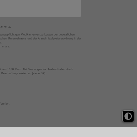
kamente.
bungspflichtigen Medikamenten zu Lasten der gesetzlichen
chen Unternehmens und der Arzneimittelpreisverordnung in der
s.
en muss.
t von 13,99 Euro. Bei Sendungen ins Ausland fallen durch
te Beschaffungskosten an (siehe BK).
ormiert.