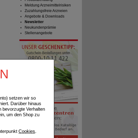
Meldung Arzneimittelrisiken
Zuzahlungsfreie Arzneien
Angebote & Downloads
Newsletter
Neukundenprämie
Stellenangebote
EN
to) setzen wir so
niert. Darüber hinaus
n bevorzugte Verhalten
ein, um den Shop zu
terpunkt
Cookies
.