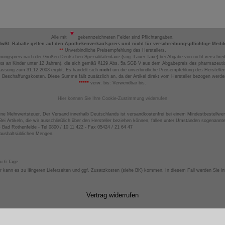
Alle mit
gekennzeichneten Felder sind Pflichtangaben.
MwSt. Rabatte gelten auf den Apothekenverkaufspreis und nicht für verschreibungspflichtige Medi
**
Unverbindliche Preisempfehlung des Herstellers.
nungspreis nach der Großen Deutschen Spezialitätentaxe (sog. Lauer-Taxe) bei Abgabe von nicht verschrei
ts an Kinder unter 12 Jahren), die sich gemäß §129 Abs. 5a SGB V aus dem Abgabepreis des pharmazeutis
assung zum 31.12.2003 ergibt. Es handelt sich
nicht
um die unverbindliche Preisempfehlung des Hersteller
 Beschaffungskosten. Diese Summe fällt zusätzlich an, da der Artikel direkt vom Hersteller bezogen werd
*****
verw. bis: Verwendbar bis.
Hier können Sie Ihre Cookie-Zustimmung widerrufen
ene Mehrwertsteuer. Der Versand innerhalb Deutschlands ist versandkostenfrei bei einem Mindestbestellwer
ei Artikeln, die wir ausschließlich über den Hersteller beziehen können, fallen unter Umständen sogenann
4 Bad Rothenfelde - Tel 0800 / 10 11 422 - Fax 05424 / 21 64 47
haushaltsüblichen Mengen.
zu 6 Tage.
 kann es zu längeren Lieferzeiten und ggf. Zusatzkosten (siehe BK) kommen. In diesem Fall werden Sie inf
Vertrag widerrufen