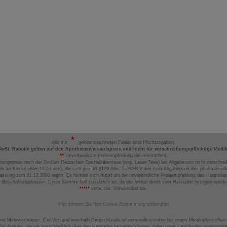
Alle mit
gekennzeichneten Felder sind Pflichtangaben.
MwSt. Rabatte gelten auf den Apothekenverkaufspreis und nicht für verschreibungspflichtige Medi
**
Unverbindliche Preisempfehlung des Herstellers.
nungspreis nach der Großen Deutschen Spezialitätentaxe (sog. Lauer-Taxe) bei Abgabe von nicht verschrei
ts an Kinder unter 12 Jahren), die sich gemäß §129 Abs. 5a SGB V aus dem Abgabepreis des pharmazeutis
assung zum 31.12.2003 ergibt. Es handelt sich
nicht
um die unverbindliche Preisempfehlung des Hersteller
 Beschaffungskosten. Diese Summe fällt zusätzlich an, da der Artikel direkt vom Hersteller bezogen werd
*****
verw. bis: Verwendbar bis.
Hier können Sie Ihre Cookie-Zustimmung widerrufen
ene Mehrwertsteuer. Der Versand innerhalb Deutschlands ist versandkostenfrei bei einem Mindestbestellwer
ei Artikeln, die wir ausschließlich über den Hersteller beziehen können, fallen unter Umständen sogenann