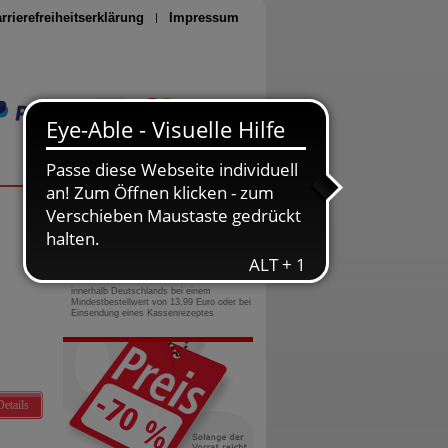
rrierefreiheitserklärung
Impressum
Seite drucken
0800-10 11 422
gebührenfreie Rufnummer
Versandkostenfrei
innerhalb Deutschlands bei einem
Mindestbestellwert von 13,99 Euro oder bei
Einsendung eines Kassenrezeptes
Details