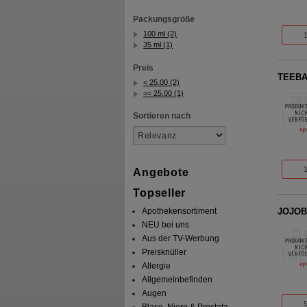
Packungsgröße
100 ml (2)
35 ml (1)
Preis
TEEBA
< 25.00 (2)
>= 25.00 (1)
Sortieren nach
Angebote
Topseller
JOJOB
Apothekensortiment
NEU bei uns
Aus der TV-Werbung
Preisknüller
Allergie
Allgemeinbefinden
Augen