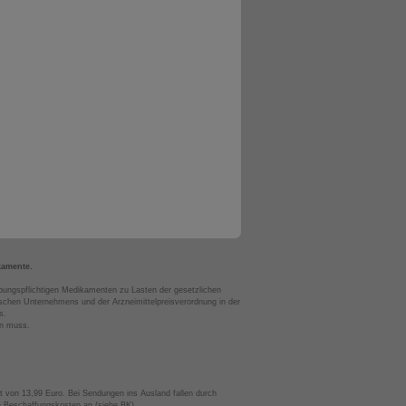
kamente.
bungspflichtigen Medikamenten zu Lasten der gesetzlichen
chen Unternehmens und der Arzneimittelpreisverordnung in der
s.
en muss.
t von 13,99 Euro. Bei Sendungen ins Ausland fallen durch
te Beschaffungskosten an (siehe BK).