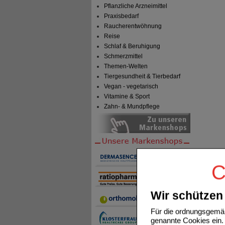
Pflanzliche Arzneimittel
Praxisbedarf
Raucherentwöhnung
Reise
Schlaf & Beruhigung
Schmerzmittel
Themen-Welten
Tiergesundheit & Tierbedarf
Vegan - vegetarisch
Vitamine & Sport
Zahn- & Mundpflege
C
Wir schützen 
Für die ordnungsgemäß
genannte Cookies ein. 