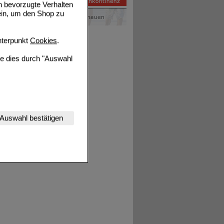
n bevorzugte Verhalten
ein, um den Shop zu
terpunkt
Cookies
.
ie dies durch "Auswahl
nserer Website
Auswahl bestätigen
tet werden kann.
estalten,
rhaltensweisen (z.B.
nisse zugeschrittene
ng unserer Website
uf unserer Website aber
, dass Daten hierfür