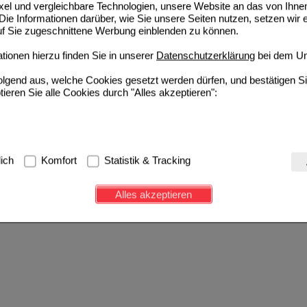
ixel und vergleichbare Technologien, unsere Website an das von Ihne
ie Informationen darüber, wie Sie unsere Seiten nutzen, setzen wir 
auf Sie zugeschnittene Werbung einblenden zu können.
ionen hierzu finden Sie in unserer
Datenschutzerklärung
bei dem Un
folgend aus, welche Cookies gesetzt werden dürfen, und bestätigen S
tieren Sie alle Cookies durch "Alles akzeptieren":
g:
Hierbei handelt es sich um Cookies, die für die Grundfunktionen u
lich
Komfort
Statistik & Tracking
avigation, Warenkorb, Kundenkonto), weshalb auf diese nicht verzich
s werden genutzt um das Einkaufserlebnis noch ansprechender zu g
Alles akzeptieren
e Wiedererkennung des Besuchers oder unsere Seite an bevorzugte Ve
zupassen. Komfort-Cookies ermöglichen es uns auch auf Ihre Bedürf
d unser Partnerprogramm zu betreiben.
ierüber lassen sich Informationen über die Art und Weise der Nutzu
fe wir unsere Website weiter für Sie optimieren können, den Inhalt a
ittseiten möglichst relevant für Sie zu gestalten. Bitte beachten Sie
e z.B. Google oder soziale Medien übertragen werden.