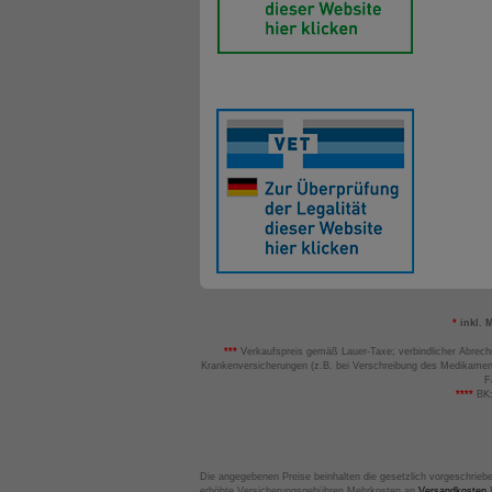
*
inkl. 
***
Verkaufspreis gemäß Lauer-Taxe; verbindlicher Abrech
Krankenversicherungen (z.B. bei Verschreibung des Medikamen
F
****
BK:
Die angegebenen Preise beinhalten die gesetzlich vorgeschrieb
erhöhte Versicherungsgebühren Mehrkosten an
Versandkosten
B