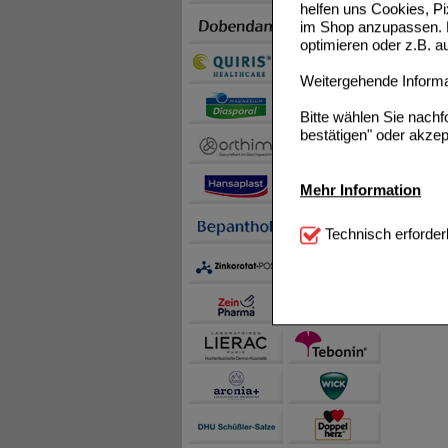
helfen uns Cookies, P
im Shop anzupassen. D
optimieren oder z.B. 
Weitergehende Informat
Bitte wählen Sie nach
bestätigen" oder akzep
Mehr Information
Technisch Notwendi
Technisch erforder
notwendig sind (z.B. N
Komfort:
Diese Cookie
beispielsweise für di
Spracheinstellung) an
Inhalte anzuzeigen un
Statistik & Tracking:
H
sammeln, mit deren Hil
auch die Werbung auf Dr
teilweise an Dritte wi