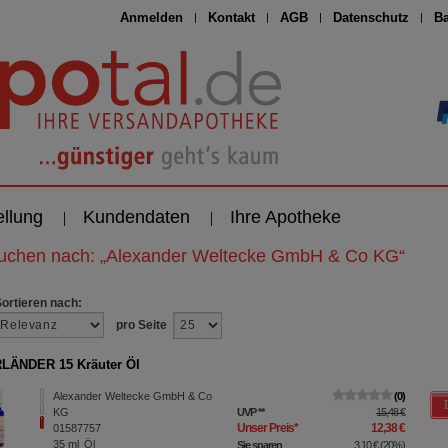
Anmelden
Kontakt
AGB
Datenschutz
Ba
ellung
Kundendaten
Ihre Apotheke
suchen nach:
„
Alexander Weltecke GmbH & Co KG
“
Sortieren nach:
pro Seite
LÄNDER 15 Kräuter Öl
Alexander Weltecke GmbH & Co
0
KG
UVP
**
15,48 €
Unser Preis
*
12,38 €
01587757
35
ml
Öl
Sie sparen
3,10 €
(
20%
)