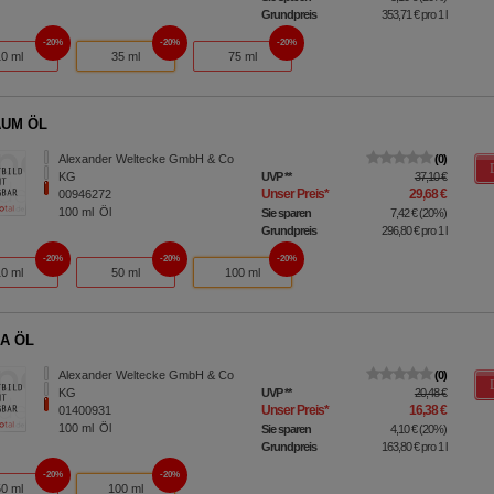
Grundpreis
353,71 €
pro 1 l
20%
20%
20%
10 ml
35 ml
75 ml
UM ÖL
Alexander Weltecke GmbH & Co
0
KG
UVP
**
37,10 €
Unser Preis
*
29,68 €
00946272
100
ml
Öl
Sie sparen
7,42 €
(
20%
)
Grundpreis
296,80 €
pro 1 l
20%
20%
20%
10 ml
50 ml
100 ml
A ÖL
Alexander Weltecke GmbH & Co
0
KG
UVP
**
20,48 €
Unser Preis
*
16,38 €
01400931
100
ml
Öl
Sie sparen
4,10 €
(
20%
)
Grundpreis
163,80 €
pro 1 l
20%
20%
50 ml
100 ml