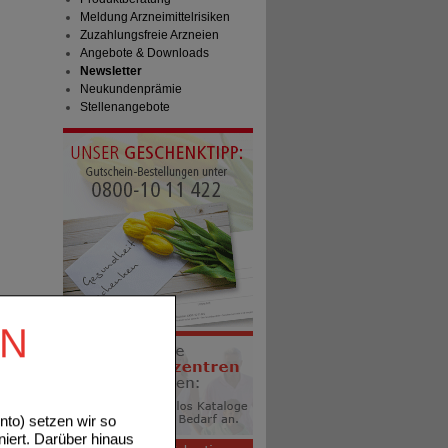
Meldung Arzneimittelrisiken
Zuzahlungsfreie Arzneien
Angebote & Downloads
Newsletter
Neukundenprämie
Stellenangebote
EN
to) setzen wir so
niert. Darüber hinaus