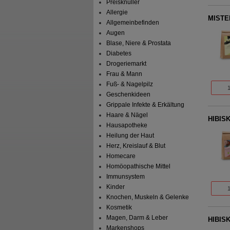
Preisknüller
Allergie
MISTE
Allgemeinbefinden
Augen
Blase, Niere & Prostata
Diabetes
Drogeriemarkt
Frau & Mann
Fuß- & Nagelpilz
Geschenkideen
Grippale Infekte & Erkältung
Haare & Nägel
HIBIS
Hausapotheke
Heilung der Haut
Herz, Kreislauf & Blut
Homecare
Homöopathische Mittel
Immunsystem
Kinder
Knochen, Muskeln & Gelenke
Kosmetik
Magen, Darm & Leber
HIBIS
Markenshops