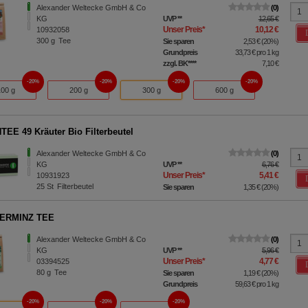
Alexander Weltecke GmbH & Co
0
KG
UVP
**
12,65 €
Unser Preis
*
10,12 €
10932058
300
g
Tee
Sie sparen
2,53 €
(
20%
)
Grundpreis
33,73 €
pro 1 kg
zzgl. BK
****
7,10 €
20%
20%
20%
20%
100 g
200 g
300 g
600 g
EE 49 Kräuter Bio Filterbeutel
Alexander Weltecke GmbH & Co
0
KG
UVP
**
6,76 €
Unser Preis
*
5,41 €
10931923
25
St
Filterbeutel
Sie sparen
1,35 €
(
20%
)
ERMINZ TEE
Alexander Weltecke GmbH & Co
0
KG
UVP
**
5,96 €
Unser Preis
*
4,77 €
03394525
80
g
Tee
Sie sparen
1,19 €
(
20%
)
Grundpreis
59,63 €
pro 1 kg
20%
20%
20%