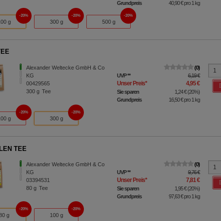
Grundpreis
40,90 €
pro 1 kg
20%
20%
20%
100 g
300 g
500 g
TEE
Alexander Weltecke GmbH & Co
0
KG
UVP
**
6,19 €
Unser Preis
*
4,95 €
00429565
300
g
Tee
Sie sparen
1,24 €
(
20%
)
Grundpreis
16,50 €
pro 1 kg
20%
20%
100 g
300 g
LEN TEE
Alexander Weltecke GmbH & Co
0
KG
UVP
**
9,76 €
Unser Preis
*
7,81 €
03394531
80
g
Tee
Sie sparen
1,95 €
(
20%
)
Grundpreis
97,63 €
pro 1 kg
20%
20%
80 g
100 g