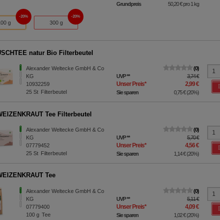
Grundpreis
50,20 €
pro 1 kg
20%
20%
100 g
300 g
CHTEE natur Bio Filterbeutel
Alexander Weltecke GmbH & Co
0
KG
UVP
**
3,74 €
Unser Preis
*
2,99 €
10932259
25
St
Filterbeutel
Sie sparen
0,75 €
(
20%
)
EIZENKRAUT Tee Filterbeutel
Alexander Weltecke GmbH & Co
0
KG
UVP
**
5,70 €
Unser Preis
*
4,56 €
07779452
25
St
Filterbeutel
Sie sparen
1,14 €
(
20%
)
EIZENKRAUT Tee
Alexander Weltecke GmbH & Co
0
KG
UVP
**
5,11 €
Unser Preis
*
4,09 €
07779400
100
g
Tee
Sie sparen
1,02 €
(
20%
)