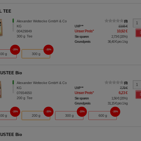
L TEE
Alexander Weltecke GmbH & Co
0
KG
UVP
**
13,65 €
Unser Preis
*
10,92 €
00429849
300
g
Tee
Sie sparen
2,73 €
(
20%
)
Grundpreis
36,40 €
pro 1 kg
20%
20%
100 g
300 g
KUSTEE Bio
Alexander Weltecke GmbH & Co
0
KG
UVP
**
7,79 €
Unser Preis
*
6,23 €
07654650
200
g
Tee
Sie sparen
1,56 €
(
20%
)
Grundpreis
31,15 €
pro 1 kg
20%
20%
20%
20%
100 g
200 g
300 g
600 g
KUSTEE Bio