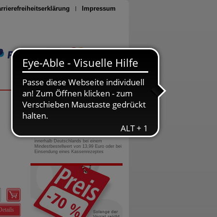
rrierefreiheitserklärung
Impressum
Seite drucken
0800-10 11 422
gebührenfreie Rufnummer
Versandkostenfrei
innerhalb Deutschlands bei einem
Mindestbestellwert von 13,99 Euro oder bei
Einsendung eines Kassenrezeptes
Details