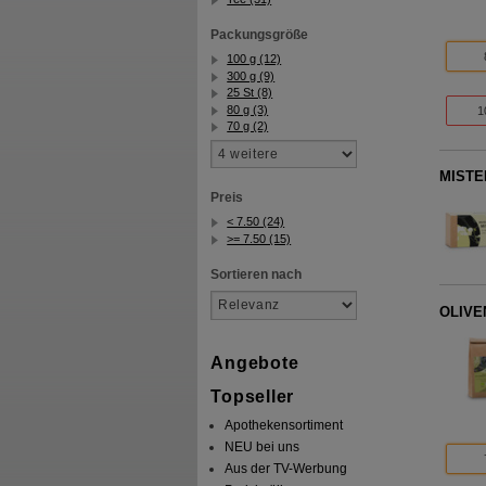
Packungsgröße
100 g (12)
300 g (9)
25 St (8)
80 g (3)
1
70 g (2)
MISTEL
Preis
< 7.50 (24)
>= 7.50 (15)
Sortieren nach
OLIVE
Angebote
Topseller
Apothekensortiment
NEU bei uns
Aus der TV-Werbung