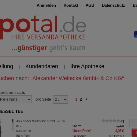
Anmelden
Kontakt
AGB
Datenschutz
Ba
ellung
Kundendaten
Ihre Apotheke
suchen nach:
„
Alexander Weltecke GmbH & Co KG
“
Sortieren nach:
pro Seite
1
2
ESSEL TEE
Alexander Weltecke GmbH & Co
0
KG
UVP
**
5,06 €
Unser Preis
*
4,05 €
03394519
80
g
Tee
Sie sparen
1,01 €
(
20%
)