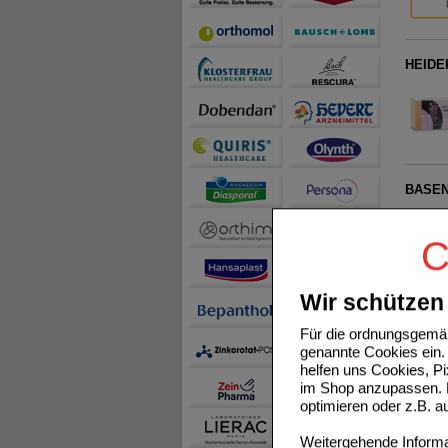
HEIDE
BASENT
C
Wir schützen 
GRÜNE
Für die ordnungsgemäß
genannte Cookies ein. 
helfen uns Cookies, P
im Shop anzupassen. D
optimieren oder z.B. 
Weitergehende Informat