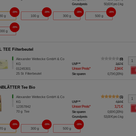
Grundpreis
50,63 €
pro 1 kg
20%
20%
20%
20%
80 g
100 g
300 g
500 g
20%
000 g
 TEE Filterbeutel
Alexander Weltecke GmbH & Co
0
KG
UVP
**
3,67 €
Unser Preis
*
2,94 €
01245301
25
St
Filterbeutel
Sie sparen
0,73 €
(
20%
)
NBLÄTTER Tee Bio
Alexander Weltecke GmbH & Co
1
KG
UVP
**
4,64 €
Unser Preis
*
3,71 €
12357842
70
g
Tee
Sie sparen
0,93 €
(
20%
)
Grundpreis
53,00 €
pro 1 kg
20%
20%
20%
70 g
300 g
500 g