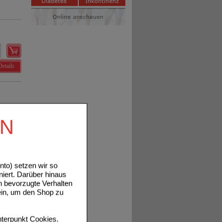
Details
EN
Details
to) setzen wir so
niert. Darüber hinaus
n bevorzugte Verhalten
ein, um den Shop zu
Details
terpunkt
Cookies
.