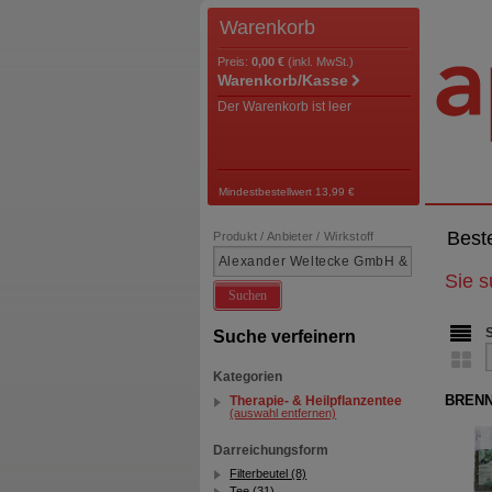
Warenkorb
Preis:
0,00 €
(inkl. MwSt.)
Warenkorb/Kasse
Der Warenkorb ist leer
Mindestbestellwert 13,99 €
Best
Produkt / Anbieter / Wirkstoff
Sie 
Suchen
Suche verfeinern
Kategorien
BRENN
Therapie- & Heilpflanzentee
(auswahl entfernen)
Darreichungsform
Filterbeutel (8)
Tee (31)