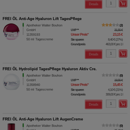
Details
FREI ÖL Anti-Age Hyaluron Lift TagesPflege
Apotheker Walter Bouhon
2
GmbH
UVP
**
31,55 €
Unser Preis
*
23,15 €
11359193
50
ml
Tagescreme
Sie sparen
8,40 €
(
27%
)
Grundpreis
463,00 €
pro 1 l
Details
FREI ÖL Hydrolipid TagesPflege Hyaluron Aktiv Cre.
Apotheker Walter Bouhon
0
GmbH
UVP
**
19,55 €
Unser Preis
*
15,45 €
11358940
50
ml
Tagescreme
Sie sparen
4,10 €
(
21%
)
Grundpreis
309,00 €
pro 1 l
Details
FREI ÖL Anti-Age Hyaluron Lift AugenCreme
Apotheker Walter Bouhon
0