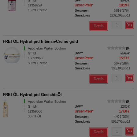
GmbH
UVP
**
25,40 €
Unser Preis
*
18,59 €
11359224
15
ml
Creme
Sie sparen
6,81 €
(
27%
)
Grundpreis
1239,33 €
pro 1 l
Details
FREI ÖL Hydrolipid IntensivCreme gold
Apotheker Walter Bouhon
0
GmbH
UVP
**
21,60 €
Unser Preis
*
15,53 €
16893968
50
ml
Creme
Sie sparen
6,07 €
(
28%
)
Grundpreis
310,60 €
pro 1 l
Details
FREI ÖL Hydrolipid GesichtsÖl
Apotheker Walter Bouhon
0
GmbH
UVP
**
22,00 €
Unser Preis
*
17,60 €
11359000
30
ml
Öl
Sie sparen
4,40 €
(
20%
)
Grundpreis
586,67 €
pro 1 l
Details