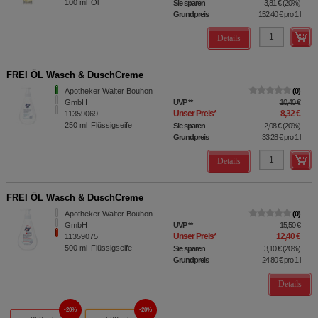
100
ml
Öl
Sie sparen
3,81 €
(
20%
)
Grundpreis
152,40 €
pro 1 l
Details
FREI ÖL Wasch & DuschCreme
Apotheker Walter Bouhon
0
GmbH
UVP
**
10,40 €
Unser Preis
*
8,32 €
11359069
250
ml
Flüssigseife
Sie sparen
2,08 €
(
20%
)
Grundpreis
33,28 €
pro 1 l
Details
FREI ÖL Wasch & DuschCreme
Apotheker Walter Bouhon
0
GmbH
UVP
**
15,50 €
Unser Preis
*
12,40 €
11359075
500
ml
Flüssigseife
Sie sparen
3,10 €
(
20%
)
Grundpreis
24,80 €
pro 1 l
Details
20%
20%