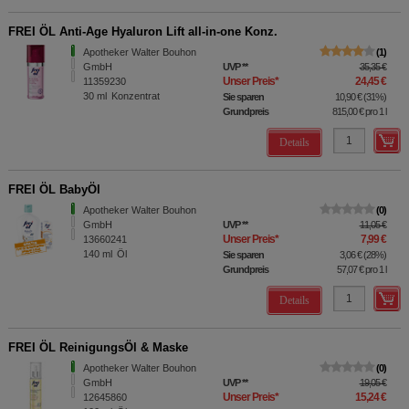
FREI ÖL Anti-Age Hyaluron Lift all-in-one Konz.
Apotheker Walter Bouhon
1
GmbH
UVP
**
35,35 €
Unser Preis
*
24,45 €
11359230
30
ml
Konzentrat
Sie sparen
10,90 €
(
31%
)
Grundpreis
815,00 €
pro 1 l
Details
FREI ÖL BabyÖl
Apotheker Walter Bouhon
0
GmbH
UVP
**
11,05 €
Unser Preis
*
7,99 €
13660241
140
ml
Öl
Sie sparen
3,06 €
(
28%
)
Grundpreis
57,07 €
pro 1 l
Details
FREI ÖL ReinigungsÖl & Maske
Apotheker Walter Bouhon
0
GmbH
UVP
**
19,05 €
Unser Preis
*
15,24 €
12645860