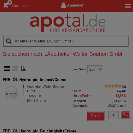
0
Anmelden
Warenkorb
Sie suchen nach:
„
Apotheker Walter Bouhon GmbH
“
pro Seite
FREI ÖL Hydrolipid IntensivCreme
Apotheker Walter Bouhon
1
GmbH
UVP
**
17,60 €
Unser Preis
*
13,65 €
11358928
50
ml
Creme
Sie sparen
3,95 €
(
22%
)
Grundpreis
273,00 €
pro 1 l
Details
FREI ÖL Hydrolipid FeuchtigkeitsCreme