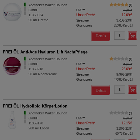
Apotheker Walter Bouhon
1
GmbH
UVP
**
16,40 €
Unser Preis
*
12,69 €
11358934
50
ml
Creme
Sie sparen
3,71 €
(
23%
)
Grundpreis
253,80 €
pro 1 l
Details
FREI ÖL Anti-Age Hyaluron Lift NachtPflege
Apotheker Walter Bouhon
1
GmbH
UVP
**
33,15 €
Unser Preis
*
23,69 €
11359218
50
ml
Nachtcreme
Sie sparen
9,46 €
(
29%
)
Grundpreis
473,80 €
pro 1 l
Details
FREI ÖL Hydrolipid KörperLotion
Apotheker Walter Bouhon
0
GmbH
UVP
**
15,45 €
Unser Preis
*
12,15 €
11359170
200
ml
Lotion
Sie sparen
3,30 €
(
21%
)
Grundpreis
60,75 €
pro 1 l