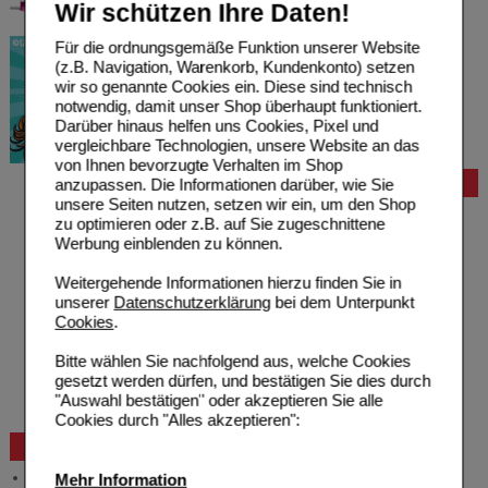
Wir schützen Ihre Daten!
Für die ordnungsgemäße Funktion unserer Website
(z.B. Navigation, Warenkorb, Kundenkonto) setzen
wir so genannte Cookies ein. Diese sind technisch
notwendig, damit unser Shop überhaupt funktioniert.
Darüber hinaus helfen uns Cookies, Pixel und
vergleichbare Technologien, unsere Website an das
von Ihnen bevorzugte Verhalten im Shop
anzupassen. Die Informationen darüber, wie Sie
Bestellung
unsere Seiten nutzen, setzen wir ein, um den Shop
Hilfe zur Anmeldung
zu optimieren oder z.B. auf Sie zugeschnittene
Hilfe zum Bestellvorgang
Werbung einblenden zu können.
Zahlungsmöglichkeiten
Rezepte einlösen
Weitergehende Informationen hierzu finden Sie in
Freiumschläge anfordern
unserer
Datenschutzerklärung
bei dem Unterpunkt
Freiumschläge downloaden
Cookies
.
Auslandsbestellung
Reklamation
Bitte wählen Sie nachfolgend aus, welche Cookies
Widerrufsformular
gesetzt werden dürfen, und bestätigen Sie dies durch
Problembehebung
"Auswahl bestätigen" oder akzeptieren Sie alle
Bestellschein
Cookies durch "Alles akzeptieren":
Beratung und Service
Allgemeine Information
Mehr Information