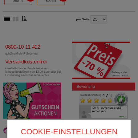
250 ml
500 ml
pro Seite
0800-10 11 422
gebührenfreie Rufnummer
Versandkostenfrei
innerhalb Deutschlands bei einem
Mindestbestellwert von 13,99 Euro oder bei
Einsendung eines Kassenrezeptes
Bewertung
COOKIE-EINSTELLUNGEN