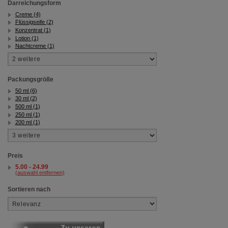
Darreichungsform
übertragen werden.
Creme (4)
Flüssigseife (2)
Konzentrat (1)
Lotion (1)
Nachtcreme (1)
Packungsgröße
50 ml (6)
30 ml (2)
500 ml (1)
250 ml (1)
200 ml (1)
Preis
5.00 - 24.99
(auswahl entfernen)
Sortieren nach