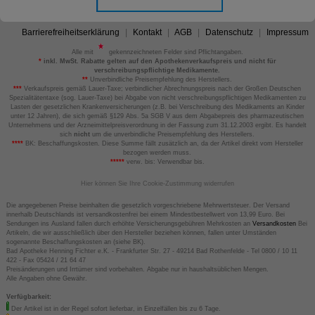
Barrierefreiheitserklärung
Kontakt
AGB
Datenschutz
Impressum
Alle mit
gekennzeichneten Felder sind Pflichtangaben.
*
inkl. MwSt. Rabatte gelten auf den Apothekenverkaufspreis und nicht für
verschreibungspflichtige Medikamente.
**
Unverbindliche Preisempfehlung des Herstellers.
***
Verkaufspreis gemäß Lauer-Taxe; verbindlicher Abrechnungspreis nach der Großen Deutschen
Spezialitätentaxe (sog. Lauer-Taxe) bei Abgabe von nicht verschreibungspflichtigen Medikamenten zu
Lasten der gesetzlichen Krankenversicherungen (z.B. bei Verschreibung des Medikaments an Kinder
unter 12 Jahren), die sich gemäß §129 Abs. 5a SGB V aus dem Abgabepreis des pharmazeutischen
Unternehmens und der Arzneimittelpreisverordnung in der Fassung zum 31.12.2003 ergibt. Es handelt
sich
nicht
um die unverbindliche Preisempfehlung des Herstellers.
****
BK: Beschaffungskosten. Diese Summe fällt zusätzlich an, da der Artikel direkt vom Hersteller
bezogen werden muss.
*****
verw. bis: Verwendbar bis.
Hier können Sie Ihre Cookie-Zustimmung widerrufen
Die angegebenen Preise beinhalten die gesetzlich vorgeschriebene Mehrwertsteuer. Der Versand
innerhalb Deutschlands ist versandkostenfrei bei einem Mindestbestellwert von 13,99 Euro. Bei
Sendungen ins Ausland fallen durch erhöhte Versicherungsgebühren Mehrkosten an
Versandkosten
Bei
Artikeln, die wir ausschließlich über den Hersteller beziehen können, fallen unter Umständen
sogenannte Beschaffungskosten an (siehe BK).
Bad Apotheke Henning Fichter e.K. - Frankfurter Str. 27 - 49214 Bad Rothenfelde - Tel 0800 / 10 11
422 - Fax 05424 / 21 64 47
Preisänderungen und Irrtümer sind vorbehalten. Abgabe nur in haushaltsüblichen Mengen.
Alle Angaben ohne Gewähr.
Verfügbarkeit:
Der Artikel ist in der Regel sofort lieferbar, in Einzelfällen bis zu 6 Tage.