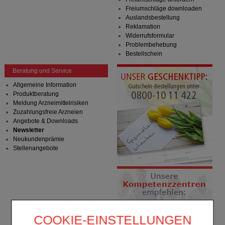
Freiumschläge downloaden
Auslandsbestellung
Reklamation
Widerrufsformular
Problembehebung
Bestellschein
Beratung und Service
Allgemeine Information
Produktberatung
Meldung Arzneimittelrisiken
Zuzahlungsfreie Arzneien
Angebote & Downloads
Newsletter
Neukundenprämie
Stellenangebote
COOKIE-EINSTELLUNGEN