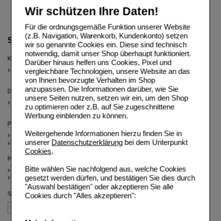
Wir schützen Ihre Daten!
Für die ordnungsgemäße Funktion unserer Website
(z.B. Navigation, Warenkorb, Kundenkonto) setzen
Suche verfeinern
wir so genannte Cookies ein. Diese sind technisch
notwendig, damit unser Shop überhaupt funktioniert.
Kategorien
Darüber hinaus helfen uns Cookies, Pixel und
Augen-u. Gesichtspflege
vergleichbare Technologien, unsere Website an das
(auswahl entfernen)
von Ihnen bevorzugte Verhalten im Shop
anzupassen. Die Informationen darüber, wie Sie
Darreichungsform
unsere Seiten nutzen, setzen wir ein, um den Shop
Creme
zu optimieren oder z.B. auf Sie zugeschnittene
(auswahl entfernen)
Werbung einblenden zu können.
Packungsgröße
Weitergehende Informationen hierzu finden Sie in
50 ml (4)
unserer
Datenschutzerklärung
bei dem Unterpunkt
15 ml (1)
Cookies
.
Preis
Bitte wählen Sie nachfolgend aus, welche Cookies
< 15.00 (3)
gesetzt werden dürfen, und bestätigen Sie dies durch
>= 15.00 (2)
"Auswahl bestätigen" oder akzeptieren Sie alle
Sortieren nach
Cookies durch "Alles akzeptieren":