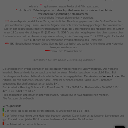
Alle mit
gekennzeichneten Felder sind Pflichtangaben.
*
inkl. MwSt. Rabatte gelten auf den Apothekenverkaufspreis und nicht für
verschreibungspflichtige Medikamente.
**
Unverbindliche Preisempfehlung des Herstellers.
***
Verkaufspreis gemäß Lauer-Taxe; verbindlicher Abrechnungspreis nach der Großen Deutschen
Spezialitätentaxe (sog. Lauer-Taxe) bei Abgabe von nicht verschreibungspflichtigen Medikamenten zu
Lasten der gesetzlichen Krankenversicherungen (z.B. bei Verschreibung des Medikaments an Kinder
unter 12 Jahren), die sich gemäß §129 Abs. 5a SGB V aus dem Abgabepreis des pharmazeutischen
Unternehmens und der Arzneimittelpreisverordnung in der Fassung zum 31.12.2003 ergibt. Es handelt
sich
nicht
um die unverbindliche Preisempfehlung des Herstellers.
****
BK: Beschaffungskosten. Diese Summe fällt zusätzlich an, da der Artikel direkt vom Hersteller
bezogen werden muss.
*****
verw. bis: Verwendbar bis.
Hier können Sie Ihre Cookie-Zustimmung widerrufen
Die angegebenen Preise beinhalten die gesetzlich vorgeschriebene Mehrwertsteuer. Der Versand
innerhalb Deutschlands ist versandkostenfrei bei einem Mindestbestellwert von 13,99 Euro. Bei
Sendungen ins Ausland fallen durch erhöhte Versicherungsgebühren Mehrkosten an
Versandkosten
Bei
Artikeln, die wir ausschließlich über den Hersteller beziehen können, fallen unter Umständen
sogenannte Beschaffungskosten an (siehe BK).
Bad Apotheke Henning Fichter e.K. - Frankfurter Str. 27 - 49214 Bad Rothenfelde - Tel 0800 / 10 11
422 - Fax 05424 / 21 64 47
Preisänderungen und Irrtümer sind vorbehalten. Abgabe nur in haushaltsüblichen Mengen.
Alle Angaben ohne Gewähr.
Verfügbarkeit:
Der Artikel ist in der Regel sofort lieferbar, in Einzelfällen bis zu 6 Tage.
Der Artikel muss direkt vom Hersteller bezogen werden. Daher kann es zu längeren Lieferzeiten und
ggf. Zusatzkosten (siehe BK) kommen. In diesem Fall werden Sie informiert.
Der Artikel ist derzeit nicht lieferbar.