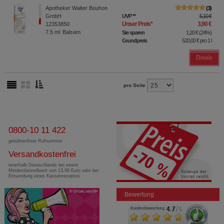
Apotheker Walter Bouhon
3
GmbH
UVP
**
5,10 €
Unser Preis
*
3,90 €
12353850
7.5
ml
Balsam
Sie sparen
1,20 €
(
24%
)
Grundpreis
520,00 €
pro 1 l
Details
pro Seite
0800-10 11 422
gebührenfreie Rufnummer
Versandkostenfrei
innerhalb Deutschlands bei einem
Mindestbestellwert von 13,99 Euro oder bei
Einsendung eines Kassenrezeptes
Bewertung