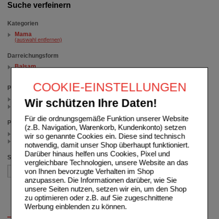
Suche verfeinern
Kategorien
Mama
(auswahl entfernen)
Darreichungsform
Balsam
(auswahl entfernen)
COOKIE-EINSTELLUNGEN
Packungsgröße
7.5 ml (1)
Wir schützen Ihre Daten!
125 ml (1)
Für die ordnungsgemäße Funktion unserer Website
Preis
(z.B. Navigation, Warenkorb, Kundenkonto) setzen
< 5.00 (1)
wir so genannte Cookies ein. Diese sind technisch
>= 5.00 (1)
notwendig, damit unser Shop überhaupt funktioniert.
Darüber hinaus helfen uns Cookies, Pixel und
Sortieren nach
vergleichbare Technologien, unsere Website an das
von Ihnen bevorzugte Verhalten im Shop
anzupassen. Die Informationen darüber, wie Sie
unsere Seiten nutzen, setzen wir ein, um den Shop
zu optimieren oder z.B. auf Sie zugeschnittene
Werbung einblenden zu können.