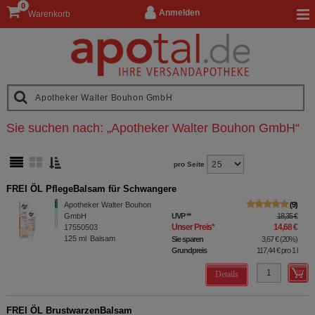
0
Anmelden
Warenkorb
Sie suchen nach:
„
Apotheker Walter Bouhon GmbH
“
pro Seite
FREI ÖL PflegeBalsam für Schwangere
Apotheker Walter Bouhon
9
GmbH
UVP
**
18,35 €
Unser Preis
*
14,68 €
17550503
125
ml
Balsam
Sie sparen
3,67 €
(
20%
)
Grundpreis
117,44 €
pro 1 l
Details
FREI ÖL BrustwarzenBalsam