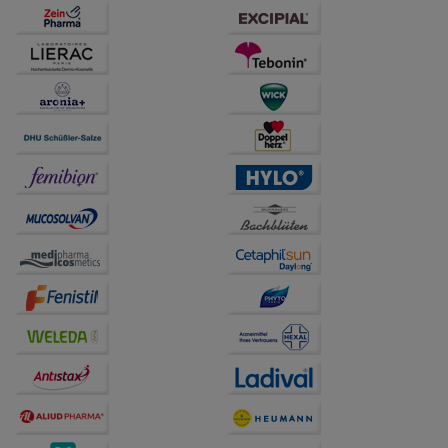
anzuzeigen und unser Partnerprogramm zu
betreiben.
Statistik & Tracking:
Hierüber lassen sich
Informationen über die Art und Weise der Nutzung
unserer Website sammeln, mit deren Hilfe wir unsere
Website weiter für Sie optimieren können, den Inhalt
auf unserer Website aber auch die Werbung auf
Drittseiten möglichst relevant für Sie zu gestalten.
Bitte beachten Sie, dass Daten hierfür teilweise an
Dritte wie z.B. Google oder soziale Medien
übertragen werden.