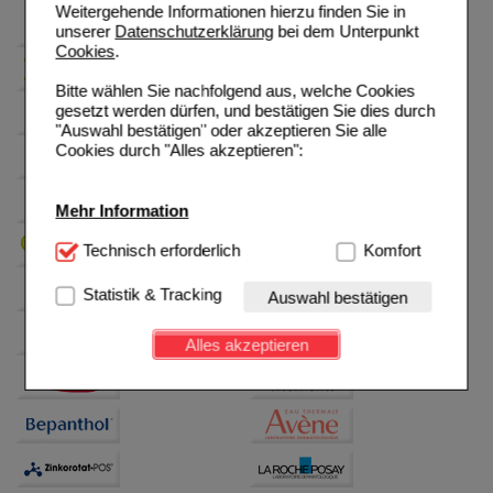
Weitergehende Informationen hierzu finden Sie in
unserer
Datenschutzerklärung
bei dem Unterpunkt
Cookies
.
Bitte wählen Sie nachfolgend aus, welche Cookies
gesetzt werden dürfen, und bestätigen Sie dies durch
"Auswahl bestätigen" oder akzeptieren Sie alle
Cookies durch "Alles akzeptieren":
Mehr Information
Technisch Notwendig:
Technisch erforderlich
Hierbei handelt es sich um
Komfort
Cookies, die für die Grundfunktionen unserer
Website notwendig sind (z.B. Navigation, Warenkorb,
Statistik & Tracking
Auswahl bestätigen
Kundenkonto), weshalb auf diese nicht verzichtet
werden kann.
Alles akzeptieren
Komfort:
Diese Cookies werden genutzt um das
Einkaufserlebnis noch ansprechender zu gestalten,
beispielsweise für die Wiedererkennung des
Besuchers oder unsere Seite an bevorzugte
Verhaltensweisen (z.B. Spracheinstellung)
anzupassen. Komfort-Cookies ermöglichen es uns
auch auf Ihre Bedürfnisse zugeschrittene Inhalte