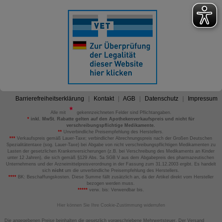
Barrierefreiheitserklärung
Kontakt
AGB
Datenschutz
Impressum
Alle mit
gekennzeichneten Felder sind Pflichtangaben.
*
inkl. MwSt. Rabatte gelten auf den Apothekenverkaufspreis und nicht für
verschreibungspflichtige Medikamente.
**
Unverbindliche Preisempfehlung des Herstellers.
***
Verkaufspreis gemäß Lauer-Taxe; verbindlicher Abrechnungspreis nach der Großen Deutschen
Spezialitätentaxe (sog. Lauer-Taxe) bei Abgabe von nicht verschreibungspflichtigen Medikamenten zu
Lasten der gesetzlichen Krankenversicherungen (z.B. bei Verschreibung des Medikaments an Kinder
unter 12 Jahren), die sich gemäß §129 Abs. 5a SGB V aus dem Abgabepreis des pharmazeutischen
Unternehmens und der Arzneimittelpreisverordnung in der Fassung zum 31.12.2003 ergibt. Es handelt
sich
nicht
um die unverbindliche Preisempfehlung des Herstellers.
****
BK: Beschaffungskosten. Diese Summe fällt zusätzlich an, da der Artikel direkt vom Hersteller
bezogen werden muss.
*****
verw. bis: Verwendbar bis.
Hier können Sie Ihre Cookie-Zustimmung widerrufen
Die angegebenen Preise beinhalten die gesetzlich vorgeschriebene Mehrwertsteuer. Der Versand