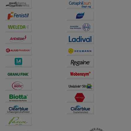
auf unserer Website aber auch die Werbung auf
Drittseiten möglichst relevant für Sie zu gestalten.
Bitte beachten Sie, dass Daten hierfür teilweise an
Dritte wie z.B. Google oder soziale Medien
übertragen werden.