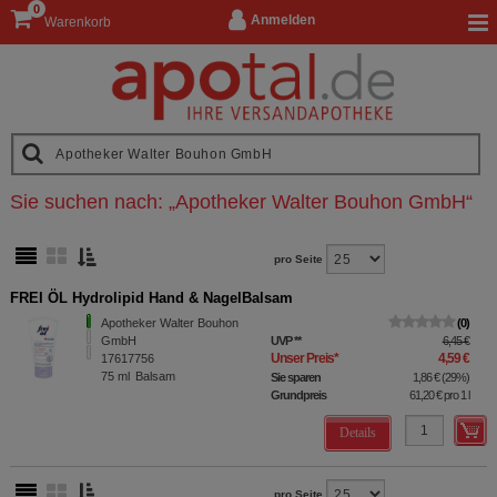
0
Anmelden
Warenkorb
Sie suchen nach:
„
Apotheker Walter Bouhon GmbH
“
pro Seite
FREI ÖL Hydrolipid Hand & NagelBalsam
Apotheker Walter Bouhon
0
GmbH
UVP
**
6,45 €
Unser Preis
*
4,59 €
17617756
75
ml
Balsam
Sie sparen
1,86 €
(
29%
)
Grundpreis
61,20 €
pro 1 l
Details
pro Seite