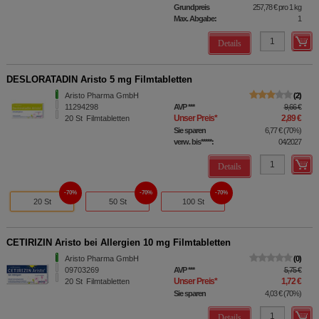
Grundpreis
257,78 €
pro 1 kg
Max. Abgabe:
1
Details
DESLORATADIN Aristo 5 mg Filmtabletten
Aristo Pharma GmbH
2
11294298
AVP
***
9,66 €
Unser Preis
*
2,89 €
20
St
Filmtabletten
Sie sparen
6,77 €
(
70%
)
verw. bis*****:
04/2027
Details
70%
70%
70%
20 St
50 St
100 St
CETIRIZIN Aristo bei Allergien 10 mg Filmtabletten
Aristo Pharma GmbH
0
09703269
AVP
***
5,75 €
Unser Preis
*
1,72 €
20
St
Filmtabletten
Sie sparen
4,03 €
(
70%
)
Details