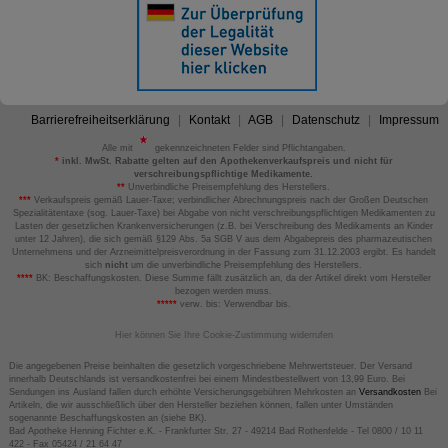
Barrierefreiheitserklärung
Kontakt
AGB
Datenschutz
Impressum
Alle mit
gekennzeichneten Felder sind Pflichtangaben.
*
inkl. MwSt. Rabatte gelten auf den Apothekenverkaufspreis und nicht für
verschreibungspflichtige Medikamente.
**
Unverbindliche Preisempfehlung des Herstellers.
***
Verkaufspreis gemäß Lauer-Taxe; verbindlicher Abrechnungspreis nach der Großen Deutschen
Spezialitätentaxe (sog. Lauer-Taxe) bei Abgabe von nicht verschreibungspflichtigen Medikamenten zu
Lasten der gesetzlichen Krankenversicherungen (z.B. bei Verschreibung des Medikaments an Kinder
unter 12 Jahren), die sich gemäß §129 Abs. 5a SGB V aus dem Abgabepreis des pharmazeutischen
Unternehmens und der Arzneimittelpreisverordnung in der Fassung zum 31.12.2003 ergibt. Es handelt
sich
nicht
um die unverbindliche Preisempfehlung des Herstellers.
****
BK: Beschaffungskosten. Diese Summe fällt zusätzlich an, da der Artikel direkt vom Hersteller
bezogen werden muss.
*****
verw. bis: Verwendbar bis.
Hier können Sie Ihre Cookie-Zustimmung widerrufen
Die angegebenen Preise beinhalten die gesetzlich vorgeschriebene Mehrwertsteuer. Der Versand
innerhalb Deutschlands ist versandkostenfrei bei einem Mindestbestellwert von 13,99 Euro. Bei
Sendungen ins Ausland fallen durch erhöhte Versicherungsgebühren Mehrkosten an
Versandkosten
Bei
Artikeln, die wir ausschließlich über den Hersteller beziehen können, fallen unter Umständen
sogenannte Beschaffungskosten an (siehe BK).
Bad Apotheke Henning Fichter e.K. - Frankfurter Str. 27 - 49214 Bad Rothenfelde - Tel 0800 / 10 11
422 - Fax 05424 / 21 64 47