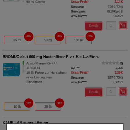
Unser Preis
*
3,14 €
50
ml
Creme
Sie sparen
7,34 €
(
70%
)
Grundpreis
62,80 €
pro 1 l
verw. bis*****:
06/2027
Details
70%
70%
70%
25 ml
50 ml
100 ml
BROMUC akut 600 mg Hustenlöser Plv.z.H.e.L.z.Einn.
Aristo Pharma GmbH
0
11353144
AVP
***
7,96 €
Unser Preis
*
2,39 €
10
St
Pulver zur Herstellung
einer Lösung zum
Sie sparen
5,57 €
(
70%
)
Einnehmen
verw. bis*****:
03/2027
Details
70%
56%
10 St
20 St
KAMILLAN supra Lösung
Aristo Pharma GmbH
0