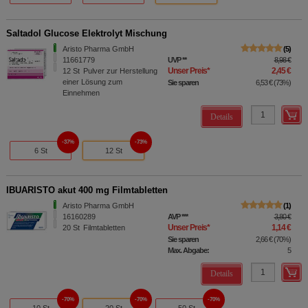
Saltadol Glucose Elektrolyt Mischung
Aristo Pharma GmbH
5
11661779
UVP
**
8,98 €
Unser Preis
*
2,45 €
12
St
Pulver zur Herstellung
einer Lösung zum
Sie sparen
6,53 €
(
73%
)
Einnehmen
Details
37%
73%
6 St
12 St
IBUARISTO akut 400 mg Filmtabletten
Aristo Pharma GmbH
1
16160289
AVP
***
3,80 €
Unser Preis
*
1,14 €
20
St
Filmtabletten
Sie sparen
2,66 €
(
70%
)
Max. Abgabe:
5
Details
70%
70%
70%
10 St
20 St
50 St