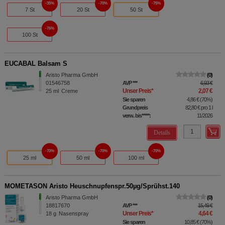
35%
70%
75%
7 St
20 St
50 St
76%
100 St
EUCABAL Balsam S
Aristo Pharma GmbH
0
01546758
AVP
***
6,93 €
Unser Preis
*
2,07 €
25
ml
Creme
Sie sparen
4,86 €
(
70%
)
Grundpreis
82,80 €
pro 1 l
verw. bis*****:
11/2026
Details
70%
70%
70%
25 ml
50 ml
100 ml
MOMETASON Aristo Heuschnupfenspr.50µg/Sprühst.140
Aristo Pharma GmbH
0
18817670
AVP
***
15,49 €
Unser Preis
*
4,64 €
18
g
Nasenspray
Sie sparen
10,85 €
(
70%
)