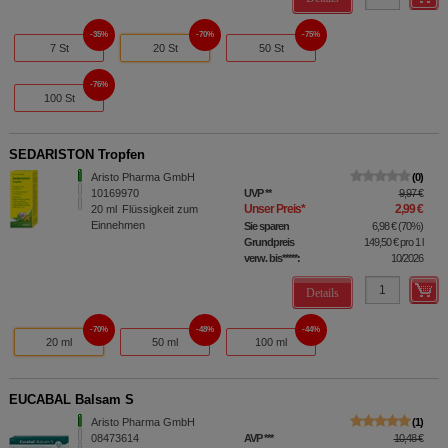
35%
70%
75%
7 St
20 St
50 St
76%
100 St
SEDARISTON Tropfen
Aristo Pharma GmbH
0
10169970
UVP
**
9,97 €
Unser Preis
*
2,99 €
20
ml
Flüssigkeit zum
Einnehmen
Sie sparen
6,98 €
(
70%
)
Grundpreis
149,50 €
pro 1 l
verw. bis*****:
10/2026
Details
70%
48%
44%
20 ml
50 ml
100 ml
EUCABAL Balsam S
Aristo Pharma GmbH
1
08473614
AVP
***
10,48 €