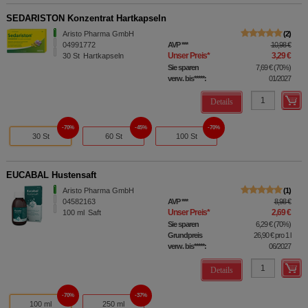
SEDARISTON Konzentrat Hartkapseln
Aristo Pharma GmbH
2
04991772
AVP
***
10,98 €
Unser Preis
*
3,29 €
30
St
Hartkapseln
Sie sparen
7,69 €
(
70%
)
verw. bis*****:
01/2027
Details
70%
45%
70%
30 St
60 St
100 St
EUCABAL Hustensaft
Aristo Pharma GmbH
1
04582163
AVP
***
8,98 €
Unser Preis
*
2,69 €
100
ml
Saft
Sie sparen
6,29 €
(
70%
)
Grundpreis
26,90 €
pro 1 l
verw. bis*****:
06/2027
Details
70%
37%
100 ml
250 ml