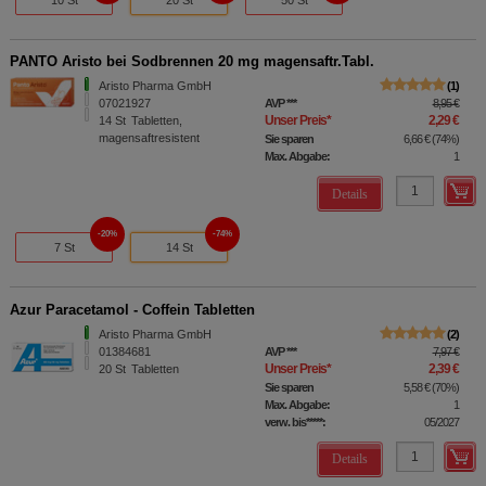
PANTO Aristo bei Sodbrennen 20 mg magensaftr.Tabl.
Aristo Pharma GmbH
1
07021927
AVP
***
8,95 €
Unser Preis
*
2,29 €
14
St
Tabletten,
magensaftresistent
Sie sparen
6,66 €
(
74%
)
Max. Abgabe:
1
Details
20%
74%
7 St
14 St
Azur Paracetamol - Coffein Tabletten
Aristo Pharma GmbH
2
01384681
AVP
***
7,97 €
Unser Preis
*
2,39 €
20
St
Tabletten
Sie sparen
5,58 €
(
70%
)
Max. Abgabe:
1
verw. bis*****:
05/2027
Details