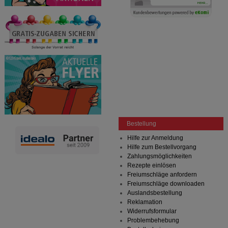
Bitte beachten Sie, dass Daten hierfür teilweise an
Dritte wie z.B. Google oder soziale Medien
übertragen werden.
Bestellung
Hilfe zur Anmeldung
Hilfe zum Bestellvorgang
Zahlungsmöglichkeiten
Rezepte einlösen
Freiumschläge anfordern
Freiumschläge downloaden
Auslandsbestellung
Reklamation
Widerrufsformular
Problembehebung