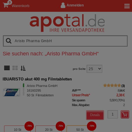
0
Anmelden
Warenkorb
Sie suchen nach:
„
Aristo Pharma GmbH
“
pro Seite
IBUARISTO akut 400 mg Filmtabletten
Aristo Pharma GmbH
3
16160295
AVP
***
7,96 €
Unser Preis
*
2,38 €
50
St
Filmtabletten
Sie sparen
5,58 €
(
70%
)
Max. Abgabe:
2
Details
70%
70%
70%
10 St
20 St
50 St