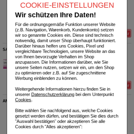
COOKIE-EINSTELLUNGEN
04988971
AVP
***
6,97 €
Unser Preis
*
2,09 €
30
ml
Lösung
Wir schützen Ihre Daten!
Sie sparen
4,88 €
(
70%
)
Grundpreis
69,67 €
pro 1 l
Für die ordnungsgemäße Funktion unserer Website
verw. bis*****:
12/2026
(z.B. Navigation, Warenkorb, Kundenkonto) setzen
Details
wir so genannte Cookies ein. Diese sind technisch
notwendig, damit unser Shop überhaupt funktioniert.
Darüber hinaus helfen uns Cookies, Pixel und
SALTADOL ELEKTROLYT PULVER SPARSET
vergleichbare Technologien, unsere Website an das
von Ihnen bevorzugte Verhalten im Shop
Aristo Pharma GmbH
0
80055736
UVP
**
17,96 €
anzupassen. Die Informationen darüber, wie Sie
Unser Preis
*
4,29 €
2X12
St
Pulver zur
unsere Seiten nutzen, setzen wir ein, um den Shop
Herstellung einer Lösung
Sie sparen
13,67 €
(
76%
)
zu optimieren oder z.B. auf Sie zugeschnittene
zum Einnehmen
Werbung einblenden zu können.
Details
Weitergehende Informationen hierzu finden Sie in
unserer
Datenschutzerklärung
bei dem Unterpunkt
Cookies
.
AMBROXOL Aristo Hustensaft 30 mg/5 ml Lsg.z.Einn.
Aristo Pharma GmbH
2
Bitte wählen Sie nachfolgend aus, welche Cookies
11112216
AVP
***
11,17 €
gesetzt werden dürfen, und bestätigen Sie dies durch
Unser Preis
*
3,35 €
250
ml
Lösung zum
"Auswahl bestätigen" oder akzeptieren Sie alle
Einnehmen
Sie sparen
7,82 €
(
70%
)
Cookies durch "Alles akzeptieren":
Grundpreis
13,40 €
pro 1 l
verw. bis*****:
10/2026