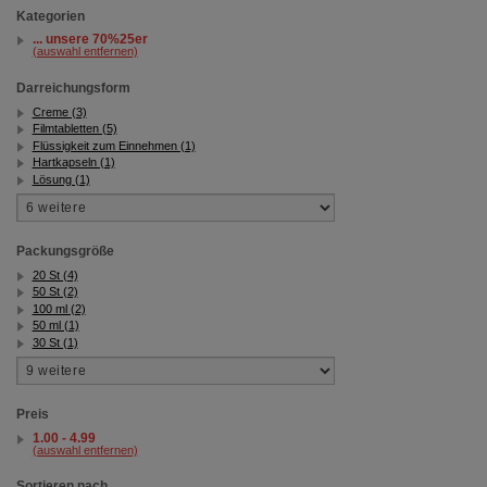
Kategorien
... unsere 70%25er
(auswahl entfernen)
Darreichungsform
Creme (3)
Filmtabletten (5)
Flüssigkeit zum Einnehmen (1)
Hartkapseln (1)
Lösung (1)
Packungsgröße
20 St (4)
50 St (2)
100 ml (2)
50 ml (1)
30 St (1)
Preis
1.00 - 4.99
(auswahl entfernen)
Sortieren nach