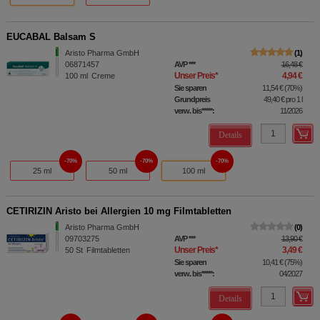
EUCABAL Balsam S
Aristo Pharma GmbH
1
06871457
AVP
***
16,48 €
Unser Preis
*
4,94 €
100
ml
Creme
Sie sparen
11,54 €
(
70%
)
Grundpreis
49,40 €
pro 1 l
verw. bis*****:
11/2026
Details
70%
70%
70%
25 ml
50 ml
100 ml
CETIRIZIN Aristo bei Allergien 10 mg Filmtabletten
Aristo Pharma GmbH
0
09703275
AVP
***
13,90 €
Unser Preis
*
3,49 €
50
St
Filmtabletten
Sie sparen
10,41 €
(
75%
)
verw. bis*****:
04/2027
Details