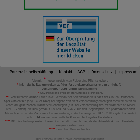
Barrierefreiheitserklärung
Kontakt
AGB
Datenschutz
Impressum
Alle mit
gekennzeichneten Felder sind Pflichtangaben.
*
inkl. MwSt. Rabatte gelten auf den Apothekenverkaufspreis und nicht für
verschreibungspflichtige Medikamente.
**
Unverbindliche Preisempfehlung des Herstellers.
***
Verkaufspreis gemäß Lauer-Taxe; verbindlicher Abrechnungspreis nach der Großen Deutschen
Spezialitätentaxe (sog. Lauer-Taxe) bei Abgabe von nicht verschreibungspflichtigen Medikamenten zu
Lasten der gesetzlichen Krankenversicherungen (z.B. bei Verschreibung des Medikaments an Kinder
unter 12 Jahren), die sich gemäß §129 Abs. 5a SGB V aus dem Abgabepreis des pharmazeutischen
Unternehmens und der Arzneimittelpreisverordnung in der Fassung zum 31.12.2003 ergibt. Es handelt
sich
nicht
um die unverbindliche Preisempfehlung des Herstellers.
****
BK: Beschaffungskosten. Diese Summe fällt zusätzlich an, da der Artikel direkt vom Hersteller
bezogen werden muss.
*****
verw. bis: Verwendbar bis.
Hier können Sie Ihre Cookie-Zustimmung widerrufen