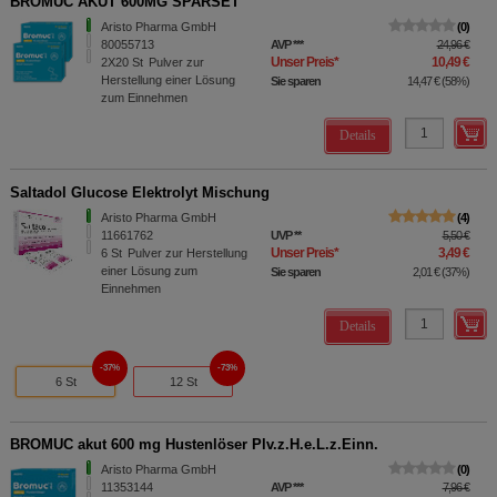
BROMUC AKUT 600MG SPARSET
Aristo Pharma GmbH
0
80055713
AVP
***
24,96 €
Unser Preis
*
10,49 €
2X20
St
Pulver zur
Herstellung einer Lösung
Sie sparen
14,47 €
(
58%
)
zum Einnehmen
Details
Saltadol Glucose Elektrolyt Mischung
Aristo Pharma GmbH
4
11661762
UVP
**
5,50 €
Unser Preis
*
3,49 €
6
St
Pulver zur Herstellung
einer Lösung zum
Sie sparen
2,01 €
(
37%
)
Einnehmen
Details
37%
73%
6 St
12 St
BROMUC akut 600 mg Hustenlöser Plv.z.H.e.L.z.Einn.
Aristo Pharma GmbH
0
11353144
AVP
***
7,96 €