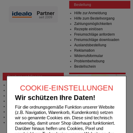
Bestellung
Hilfe zur Anmeldung
Hilfe zum Bestellvorgang
Zahlungsmöglichkeiten
Rezepte einlösen
Freiumschläge anfordern
Freiumschläge downloaden
Auslandsbestellung
Reklamation
Widerrufsformular
Problembehebung
Bestellschein
Beratung und Service
Allgemeine Information
COOKIE-EINSTELLUNGEN
Produktberatung
Meldung Arzneimittelrisiken
Wir schützen Ihre Daten!
Zuzahlungsfreie Arzneien
Angebote & Downloads
Für die ordnungsgemäße Funktion unserer Website
Newsletter
(z.B. Navigation, Warenkorb, Kundenkonto) setzen
Neukundenprämie
wir so genannte Cookies ein. Diese sind technisch
Stellenangebote
notwendig, damit unser Shop überhaupt funktioniert.
Darüber hinaus helfen uns Cookies, Pixel und