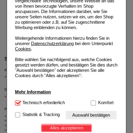
vergleichbare Technologien, unsere Website an das
von Ihnen bevorzugte Verhalten im Shop
anzupassen. Die Informationen darüber, wie Sie
unsere Seiten nutzen, setzen wir ein, um den Shop
zu optimieren oder z.B. auf Sie zugeschnittene
Werbung einblenden zu können.
Weitergehende Informationen hierzu finden Sie in
unserer
Datenschutzerklärung
bei dem Unterpunkt
Cookies
.
Suche verfeinern
Bitte wählen Sie nachfolgend aus, welche Cookies
gesetzt werden dürfen, und bestätigen Sie dies durch
"Auswahl bestätigen" oder akzeptieren Sie alle
Kategorien
Cookies durch "Alles akzeptieren":
Reiseapotheke
(auswahl entfernen)
Darreichungsform
Mehr Information
Pulver zur Herstellung einer Lösung zum Einnehmen
(auswahl entfernen)
Technisch Notwendig:
Technisch erforderlich
Hierbei handelt es sich um
Komfort
Cookies, die für die Grundfunktionen unserer
Packungsgröße
Website notwendig sind (z.B. Navigation, Warenkorb,
Statistik & Tracking
Auswahl bestätigen
20 St (3)
Kundenkonto), weshalb auf diese nicht verzichtet
6 St (1)
werden kann.
2X20 St (1)
Alles akzeptieren
12 St (1)