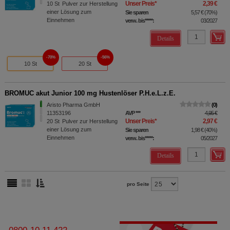
Unser Preis
*
2,39 €
10
St
Pulver zur Herstellung
einer Lösung zum
Sie sparen
5,57 €
(
70%
)
Einnehmen
verw. bis*****:
03/2027
Details
70%
56%
10 St
20 St
BROMUC akut Junior 100 mg Hustenlöser P.H.e.L.z.E.
Aristo Pharma GmbH
0
11353196
AVP
***
4,95 €
Unser Preis
*
2,97 €
20
St
Pulver zur Herstellung
einer Lösung zum
Sie sparen
1,98 €
(
40%
)
Einnehmen
verw. bis*****:
05/2027
Details
pro Seite