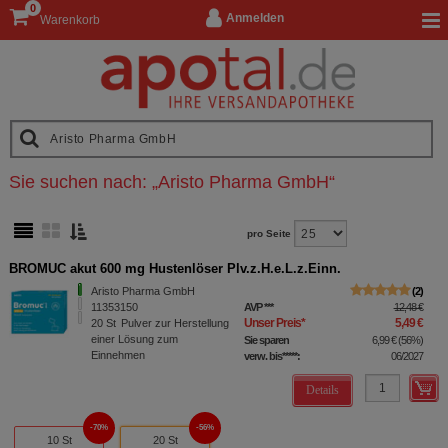
0
Anmelden
Warenkorb
Sie suchen nach:
„
Aristo Pharma GmbH
“
pro Seite
BROMUC akut 600 mg Hustenlöser Plv.z.H.e.L.z.Einn.
Aristo Pharma GmbH
2
11353150
AVP
***
12,48 €
Unser Preis
*
5,49 €
20
St
Pulver zur Herstellung
einer Lösung zum
Sie sparen
6,99 €
(
56%
)
Einnehmen
verw. bis*****:
06/2027
Details
70%
56%
10 St
20 St