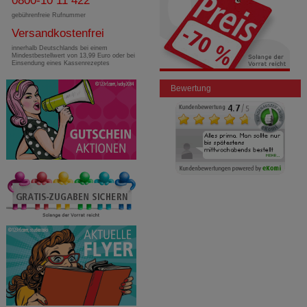
0800-10 11 422
gebührenfreie Rufnummer
Versandkostenfrei
innerhalb Deutschlands bei einem
Mindestbestellwert von 13,99 Euro oder bei
Einsendung eines Kassenrezeptes
Bewertung