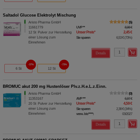
Saltadol Glucose Elektrolyt Mischung
Aristo Pharma GmbH
5
11661779
UVP
**
8,98 €
Unser Preis
*
2,45 €
12
St
Pulver zur Herstellung
einer Lösung zum
Sie sparen
6,53 €
(
73%
)
Einnehmen
Details
37%
73%
6 St
12 St
BROMUC akut 200 mg Hustenlöser Plv.z.H.e.L.z.Einn.
Aristo Pharma GmbH
0
11353167
AVP
***
6,97 €
Unser Preis
*
4,59 €
20
St
Pulver zur Herstellung
einer Lösung zum
Sie sparen
2,38 €
(
34%
)
Einnehmen
verw. bis*****:
03/2027
Details