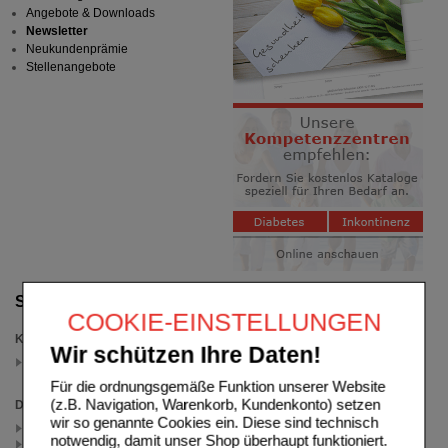
Angebote & Downloads
Newsletter
Neukundenprämie
Stellenangebote
Suche verfeinern
COOKIE-EINSTELLUNGEN
Kategorien
Wir schützen Ihre Daten!
für Frauen oder Männer
(auswahl entfernen)
Für die ordnungsgemäße Funktion unserer Website
(z.B. Navigation, Warenkorb, Kundenkonto) setzen
Darreichungsform
wir so genannte Cookies ein. Diese sind technisch
Kapseln (1)
notwendig, damit unser Shop überhaupt funktioniert.
Pulver (2)