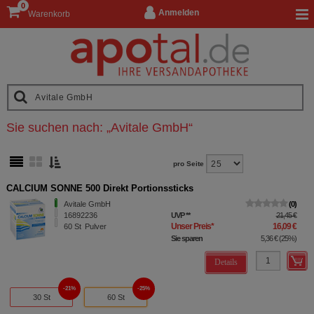
0
Anmelden
Warenkorb
Sie suchen nach:
„
Avitale GmbH
“
pro Seite
CALCIUM SONNE 500 Direkt Portionssticks
Avitale GmbH
0
16892236
UVP
**
21,45 €
Unser Preis
*
16,09 €
60
St
Pulver
Sie sparen
5,36 €
(
25%
)
Details
21%
25%
30 St
60 St