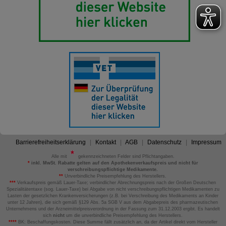
Barrierefreiheitserklärung
Kontakt
AGB
Datenschutz
Impressum
Alle mit
gekennzeichneten Felder sind Pflichtangaben.
*
inkl. MwSt. Rabatte gelten auf den Apothekenverkaufspreis und nicht für
verschreibungspflichtige Medikamente.
**
Unverbindliche Preisempfehlung des Herstellers.
***
Verkaufspreis gemäß Lauer-Taxe; verbindlicher Abrechnungspreis nach der Großen Deutschen
Spezialitätentaxe (sog. Lauer-Taxe) bei Abgabe von nicht verschreibungspflichtigen Medikamenten zu
Lasten der gesetzlichen Krankenversicherungen (z.B. bei Verschreibung des Medikaments an Kinder
unter 12 Jahren), die sich gemäß §129 Abs. 5a SGB V aus dem Abgabepreis des pharmazeutischen
Unternehmens und der Arzneimittelpreisverordnung in der Fassung zum 31.12.2003 ergibt. Es handelt
sich
nicht
um die unverbindliche Preisempfehlung des Herstellers.
****
BK: Beschaffungskosten. Diese Summe fällt zusätzlich an, da der Artikel direkt vom Hersteller