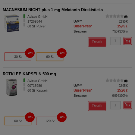
MAGNESIUM NIGHT plus 1 mg Melatonin Direktsticks
Avitale GmbH
0
17269344
UVP
**
22,95 €
Unser Preis
*
15,45 €
60
St
Pulver
Sie sparen
7,50 €
(
33%
)
Details
20%
33%
30 St
60 St
ROTKLEE KAPSELN 500 mg
Avitale GmbH
0
00715986
UVP
**
22,95 €
Unser Preis
*
15,96 €
60
St
Kapseln
Sie sparen
6,99 €
(
30%
)
Details
30%
22%
60 St
120 St