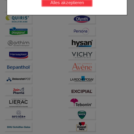
Alles akzeptieren
Komfort:
Diese Cookies werden genutzt um das
Einkaufserlebnis noch ansprechender zu gestalten,
beispielsweise für die Wiedererkennung des
Besuchers oder unsere Seite an bevorzugte
Verhaltensweisen (z.B. Spracheinstellung)
anzupassen. Komfort-Cookies ermöglichen es uns
auch auf Ihre Bedürfnisse zugeschrittene Inhalte
anzuzeigen und unser Partnerprogramm zu
betreiben.
Statistik & Tracking:
Hierüber lassen sich
Informationen über die Art und Weise der Nutzung
unserer Website sammeln, mit deren Hilfe wir unsere
Website weiter für Sie optimieren können, den Inhalt
auf unserer Website aber auch die Werbung auf
Drittseiten möglichst relevant für Sie zu gestalten.
Bitte beachten Sie, dass Daten hierfür teilweise an
Dritte wie z.B. Google oder soziale Medien
übertragen werden.