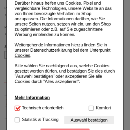
Darüber hinaus helfen uns Cookies, Pixel und
vergleichbare Technologien, unsere Website an das
Packungsgröße
von Ihnen bevorzugte Verhalten im Shop
60 St
(auswahl entfernen)
anzupassen. Die Informationen darüber, wie Sie
unsere Seiten nutzen, setzen wir ein, um den Shop
Preis
zu optimieren oder z.B. auf Sie zugeschnittene
12.50 - 19.99
Werbung einblenden zu können.
(auswahl entfernen)
Weitergehende Informationen hierzu finden Sie in
Sortieren nach
unserer
Datenschutzerklärung
bei dem Unterpunkt
Cookies
.
Bitte wählen Sie nachfolgend aus, welche Cookies
gesetzt werden dürfen, und bestätigen Sie dies durch
"Auswahl bestätigen" oder akzeptieren Sie alle
Cookies durch "Alles akzeptieren":
Mehr Information
Technisch Notwendig:
Technisch erforderlich
Hierbei handelt es sich um
Komfort
Cookies, die für die Grundfunktionen unserer
Website notwendig sind (z.B. Navigation, Warenkorb,
Statistik & Tracking
Auswahl bestätigen
Kundenkonto), weshalb auf diese nicht verzichtet
werden kann.