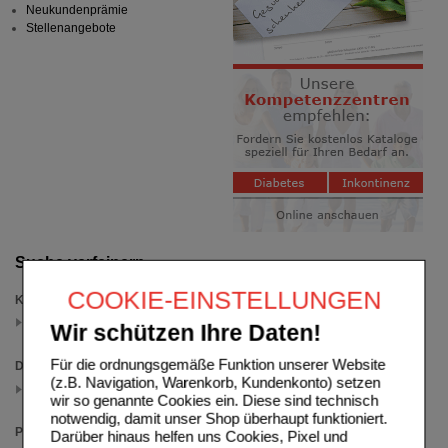
Neukundenprämie
Stellenangebote
Suche verfeinern
COOKIE-EINSTELLUNGEN
Kategorien
für Frauen oder Männer
Wir schützen Ihre Daten!
(auswahl entfernen)
Für die ordnungsgemäße Funktion unserer Website
Darreichungsform
(z.B. Navigation, Warenkorb, Kundenkonto) setzen
Kapseln
wir so genannte Cookies ein. Diese sind technisch
(auswahl entfernen)
notwendig, damit unser Shop überhaupt funktioniert.
Packungsgröße
Darüber hinaus helfen uns Cookies, Pixel und