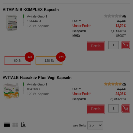
VITAMIN B KOMPLEX Kapseln
Avitale GmbH
0
16144451
UVP
**
20,90 €
Unser Preis
*
13,79 €
120
St
Kapseln
Sie sparen
7,11 €
(
34%
)
MHD:
03/2027
Details
29%
34%
60 St
120 St
AVITALE Haaraktiv Plus Vegi Kapseln
Avitale GmbH
2
06426800
UVP
**
32,95 €
Unser Preis
*
24,05 €
120
St
Kapseln
Sie sparen
8,90 €
(
27%
)
Details
pro Seite