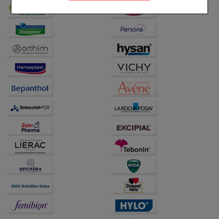
Komfort:
Diese Cookies werden genutzt um das
Einkaufserlebnis noch ansprechender zu gestalten,
beispielsweise für die Wiedererkennung des
Besuchers oder unsere Seite an bevorzugte
Verhaltensweisen (z.B. Spracheinstellung)
anzupassen. Komfort-Cookies ermöglichen es uns
auch auf Ihre Bedürfnisse zugeschrittene Inhalte
anzuzeigen und unser Partnerprogramm zu
betreiben.
Statistik & Tracking:
Hierüber lassen sich
Informationen über die Art und Weise der Nutzung
unserer Website sammeln, mit deren Hilfe wir unsere
Website weiter für Sie optimieren können, den Inhalt
auf unserer Website aber auch die Werbung auf
Drittseiten möglichst relevant für Sie zu gestalten.
Bitte beachten Sie, dass Daten hierfür teilweise an
Dritte wie z.B. Google oder soziale Medien
übertragen werden.