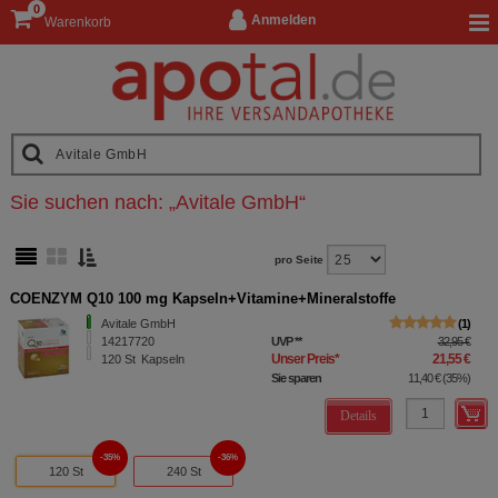
0
Anmelden
Warenkorb
Sie suchen nach:
„
Avitale GmbH
“
pro Seite
COENZYM Q10 100 mg Kapseln+Vitamine+Mineralstoffe
Avitale GmbH
1
14217720
UVP
**
32,95 €
Unser Preis
*
21,55 €
120
St
Kapseln
Sie sparen
11,40 €
(
35%
)
Details
35%
36%
120 St
240 St