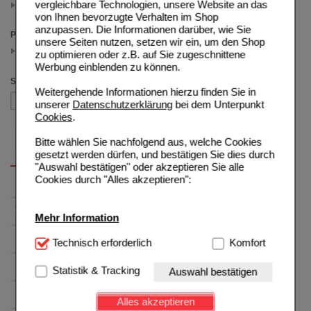
vergleichbare Technologien, unsere Website an das
120 St
(auswahl entfernen)
von Ihnen bevorzugte Verhalten im Shop
anzupassen. Die Informationen darüber, wie Sie
Preis
unsere Seiten nutzen, setzen wir ein, um den Shop
0.75 - 24.99
zu optimieren oder z.B. auf Sie zugeschnittene
(auswahl entfernen)
Werbung einblenden zu können.
Sortieren nach
Weitergehende Informationen hierzu finden Sie in
unserer
Datenschutzerklärung
bei dem Unterpunkt
Cookies
.
Bitte wählen Sie nachfolgend aus, welche Cookies
gesetzt werden dürfen, und bestätigen Sie dies durch
"Auswahl bestätigen" oder akzeptieren Sie alle
Cookies durch "Alles akzeptieren":
Mehr Information
Technisch Notwendig:
Technisch erforderlich
Hierbei handelt es sich um
Komfort
Cookies, die für die Grundfunktionen unserer
Website notwendig sind (z.B. Navigation, Warenkorb,
Statistik & Tracking
Auswahl bestätigen
Kundenkonto), weshalb auf diese nicht verzichtet
werden kann.
Alles akzeptieren