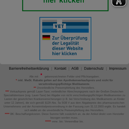
Barrierefreiheitserklärung
Kontakt
AGB
Datenschutz
Impressum
Alle mit
gekennzeichneten Felder sind Pflichtangaben.
*
inkl. MwSt. Rabatte gelten auf den Apothekenverkaufspreis und nicht für
verschreibungspflichtige Medikamente.
**
Unverbindliche Preisempfehlung des Herstellers.
***
Verkaufspreis gemäß Lauer-Taxe; verbindlicher Abrechnungspreis nach der Großen Deutschen
Spezialitätentaxe (sog. Lauer-Taxe) bei Abgabe von nicht verschreibungspflichtigen Medikamenten zu
Lasten der gesetzlichen Krankenversicherungen (z.B. bei Verschreibung des Medikaments an Kinder
unter 12 Jahren), die sich gemäß §129 Abs. 5a SGB V aus dem Abgabepreis des pharmazeutischen
Unternehmens und der Arzneimittelpreisverordnung in der Fassung zum 31.12.2003 ergibt. Es handelt
sich
nicht
um die unverbindliche Preisempfehlung des Herstellers.
****
BK: Beschaffungskosten. Diese Summe fällt zusätzlich an, da der Artikel direkt vom Hersteller
bezogen werden muss.
*****
verw. bis: Verwendbar bis.