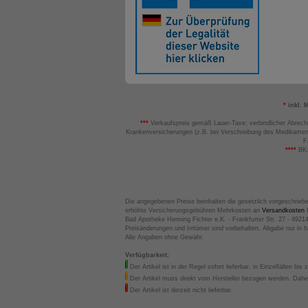
*
inkl. 
***
Verkaufspreis gemäß Lauer-Taxe; verbindlicher Abrech
Krankenversicherungen (z.B. bei Verschreibung des Medikamen
F
****
BK:
Die angegebenen Preise beinhalten die gesetzlich vorgeschrieb
erhöhte Versicherungsgebühren Mehrkosten an
Versandkosten
B
Bad Apotheke Henning Fichter e.K. - Frankfurter Str. 27 - 4921
Preisänderungen und Irrtümer sind vorbehalten. Abgabe nur in 
Alle Angaben ohne Gewähr.
Verfügbarkeit:
Der Artikel ist in der Regel sofort lieferbar, in Einzelfällen bis 
Der Artikel muss direkt vom Hersteller bezogen werden. Daher
Der Artikel ist derzeit nicht lieferbar.