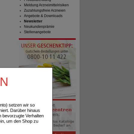
Meldung Arzneimittelrisiken
Zuzahlungsfreie Arzneien
Angebote & Downloads
Newsletter
Neukundenprämie
Stellenangebote
EN
to) setzen wir so
niert. Darüber hinaus
n bevorzugte Verhalten
ein, um den Shop zu