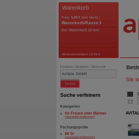
Warenkorb
Preis:
0,00 €
(inkl. MwSt.)
Warenkorb/Kasse
Der Warenkorb ist leer
Mindestbestellwert 13,99 €
Best
Produkt / Anbieter / Wirkstoff
Sie 
Suchen
Suche verfeinern
Kategorien
AVITAL
für Frauen oder Männer
(auswahl entfernen)
Packungsgröße
80 St
(auswahl entfernen)