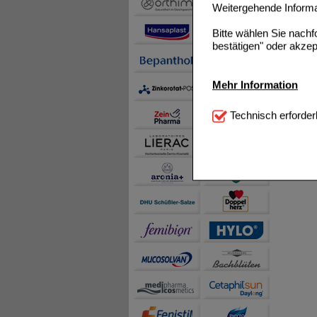
Weitergehende Informat
Bitte wählen Sie nach
bestätigen" oder akzep
Mehr Information
Technisch Notwendi
Technisch erforder
notwendig sind (z.B. N
Komfort:
Diese Cookie
beispielsweise für di
Spracheinstellung) an
Inhalte anzuzeigen un
Statistik & Tracking:
H
sammeln, mit deren Hil
auch die Werbung auf Dr
teilweise an Dritte wi