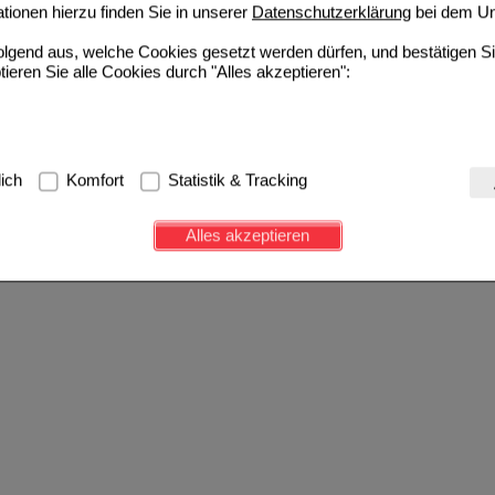
ionen hierzu finden Sie in unserer
Datenschutzerklärung
bei dem Un
folgend aus, welche Cookies gesetzt werden dürfen, und bestätigen S
tieren Sie alle Cookies durch "Alles akzeptieren":
g:
Hierbei handelt es sich um Cookies, die für die Grundfunktionen u
lich
Komfort
Statistik & Tracking
avigation, Warenkorb, Kundenkonto), weshalb auf diese nicht verzich
s werden genutzt um das Einkaufserlebnis noch ansprechender zu g
Alles akzeptieren
e Wiedererkennung des Besuchers oder unsere Seite an bevorzugte Ve
zupassen. Komfort-Cookies ermöglichen es uns auch auf Ihre Bedürf
d unser Partnerprogramm zu betreiben.
ierüber lassen sich Informationen über die Art und Weise der Nutzu
fe wir unsere Website weiter für Sie optimieren können, den Inhalt a
ittseiten möglichst relevant für Sie zu gestalten. Bitte beachten Sie
e z.B. Google oder soziale Medien übertragen werden.