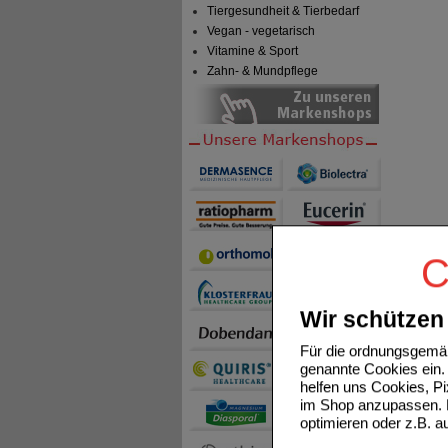
Tiergesundheit & Tierbedarf
Vegan - vegetarisch
Vitamine & Sport
Zahn- & Mundpflege
C
Wir schützen 
Für die ordnungsgemäß
genannte Cookies ein. 
helfen uns Cookies, P
im Shop anzupassen. D
optimieren oder z.B. 