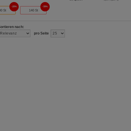
20%
39%
80 St
140 St
Sortieren nach:
pro Seite