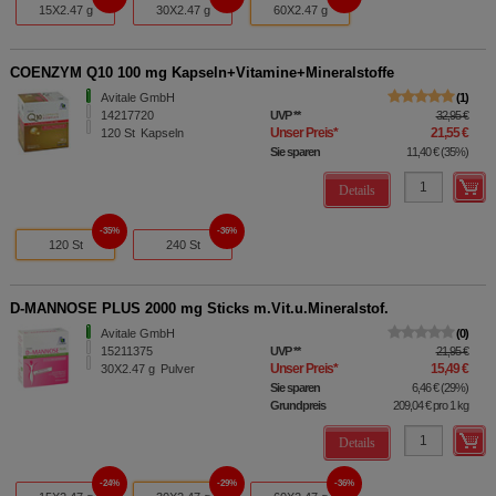
15X2.47 g
30X2.47 g
60X2.47 g
COENZYM Q10 100 mg Kapseln+Vitamine+Mineralstoffe
Avitale GmbH
1
14217720
UVP
**
32,95 €
Unser Preis
*
21,55 €
120
St
Kapseln
Sie sparen
11,40 €
(
35%
)
Details
35%
36%
120 St
240 St
D-MANNOSE PLUS 2000 mg Sticks m.Vit.u.Mineralstof.
Avitale GmbH
0
15211375
UVP
**
21,95 €
Unser Preis
*
15,49 €
30X2.47
g
Pulver
Sie sparen
6,46 €
(
29%
)
Grundpreis
209,04 €
pro 1 kg
Details
24%
29%
36%