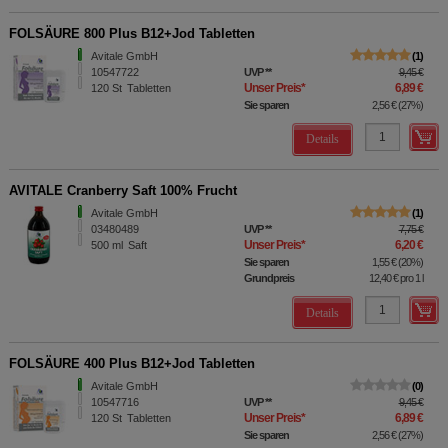
FOLSÄURE 800 Plus B12+Jod Tabletten
Avitale GmbH
1
10547722
UVP
**
9,45 €
Unser Preis
*
6,89 €
120
St
Tabletten
Sie sparen
2,56 €
(
27%
)
Details
AVITALE Cranberry Saft 100% Frucht
Avitale GmbH
1
03480489
UVP
**
7,75 €
Unser Preis
*
6,20 €
500
ml
Saft
Sie sparen
1,55 €
(
20%
)
Grundpreis
12,40 €
pro 1 l
Details
FOLSÄURE 400 Plus B12+Jod Tabletten
Avitale GmbH
0
10547716
UVP
**
9,45 €
Unser Preis
*
6,89 €
120
St
Tabletten
Sie sparen
2,56 €
(
27%
)