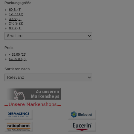
Packungsgröße
60 St (8)
120 St (7)
30 St (2)
240 St (2)
80 St (1)
Preis
< 25.00 (25)
>= 25.00 (3)
Sortieren nach