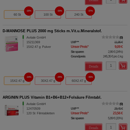
Details
20%
34%
37%
60 St
100 St
240 St
D-MANNOSE PLUS 2000 mg Sticks m.Vit.u.Mineralstof.
Avitale GmbH
0
15211369
UVP
**
11,95 €
Unser Preis
*
9,09 €
15X2.47
g
Pulver
Sie sparen
2,86 €
(
24%
)
Grundpreis
245,35 €
pro 1 kg
Details
24%
29%
36%
15X2.47 g
30X2.47 g
60X2.47 g
ARGININ PLUS Vitamin B1+B6+B12+Folsäure Filmtabl.
Avitale GmbH
0
12470509
UVP
**
29,45 €
Unser Preis
*
23,56 €
120
St
Filmtabletten
Sie sparen
5,89 €
(
20%
)
Details