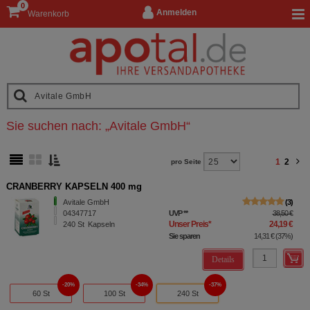
0
Anmelden
Warenkorb
Sie suchen nach:
„
Avitale GmbH
“
1
2
pro Seite
CRANBERRY KAPSELN 400 mg
Avitale GmbH
3
04347717
UVP
**
38,50 €
Unser Preis
*
24,19 €
240
St
Kapseln
Sie sparen
14,31 €
(
37%
)
Details
20%
34%
37%
60 St
100 St
240 St