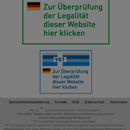
Barrierefreiheitserklärung
Kontakt
AGB
Datenschutz
Impressum
Alle mit
gekennzeichneten Felder sind Pflichtangaben.
*
inkl. MwSt. Rabatte gelten auf den Apothekenverkaufspreis und nicht für
verschreibungspflichtige Medikamente.
**
Unverbindliche Preisempfehlung des Herstellers.
***
Verkaufspreis gemäß Lauer-Taxe; verbindlicher Abrechnungspreis nach der Großen Deutschen
Spezialitätentaxe (sog. Lauer-Taxe) bei Abgabe von nicht verschreibungspflichtigen Medikamenten zu