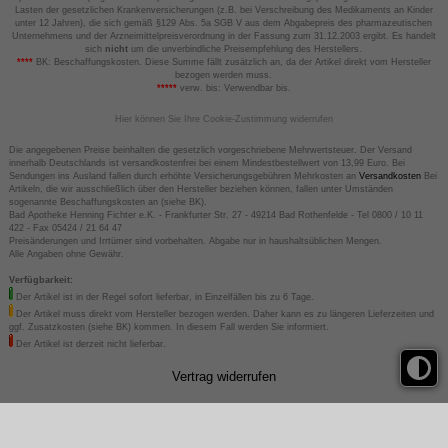
Lasten der gesetzlichen Krankenversicherungen (z.B. bei Verschreibung des Medikaments an Kinder
unter 12 Jahren), die sich gemäß §129 Abs. 5a SGB V aus dem Abgabepreis des pharmazeutischen
Unternehmens und der Arzneimittelpreisverordnung in der Fassung zum 31.12.2003 ergibt. Es handelt
sich
nicht
um die unverbindliche Preisempfehlung des Herstellers.
****
BK: Beschaffungskosten. Diese Summe fällt zusätzlich an, da der Artikel direkt vom Hersteller
bezogen werden muss.
*****
verw. bis: Verwendbar bis.
Hier können Sie Ihre Cookie-Zustimmung widerrufen
Die angegebenen Preise beinhalten die gesetzlich vorgeschriebene Mehrwertsteuer. Der Versand
innerhalb Deutschlands ist versandkostenfrei bei einem Mindestbestellwert von 13,99 Euro. Bei
Sendungen ins Ausland fallen durch erhöhte Versicherungsgebühren Mehrkosten an
Versandkosten
Bei
Artikeln, die wir ausschließlich über den Hersteller beziehen können, fallen unter Umständen
sogenannte Beschaffungskosten an (siehe BK).
Bad Apotheke Henning Fichter e.K. - Frankfurter Str. 27 - 49214 Bad Rothenfelde - Tel 0800 / 10 11
422 - Fax 05424 / 21 64 47
Preisänderungen und Irrtümer sind vorbehalten. Abgabe nur in haushaltsüblichen Mengen.
Alle Angaben ohne Gewähr.
Verfügbarkeit:
Der Artikel ist in der Regel sofort lieferbar, in Einzelfällen bis zu 6 Tage.
Der Artikel muss direkt vom Hersteller bezogen werden. Daher kann es zu längeren Lieferzeiten und
ggf. Zusatzkosten (siehe BK) kommen. In diesem Fall werden Sie informiert.
Der Artikel ist derzeit nicht lieferbar.
Vertrag widerrufen