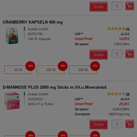
Details
CRANBERRY KAPSELN 400 mg
Avitale GmbH
1
00751798
UVP
**
21,75 €
Unser Preis
*
14,29 €
100
St
Kapseln
Sie sparen
7,46 €
(
34%
)
Details
20%
34%
37%
60 St
100 St
240 St
D-MANNOSE PLUS 2000 mg Sticks m.Vit.u.Mineralstof.
Avitale GmbH
2
16319502
UVP
**
39,45 €
Unser Preis
*
25,19 €
60X2.47
g
Pulver
Sie sparen
14,26 €
(
36%
)
Grundpreis
169,97 €
pro 1 kg
Details
24%
29%
36%