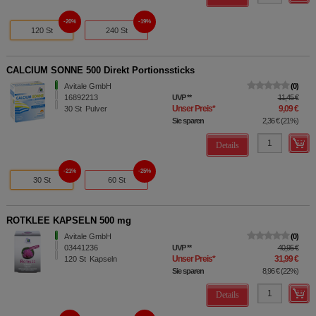
20%
19%
120 St
240 St
CALCIUM SONNE 500 Direkt Portionssticks
Avitale GmbH
0
16892213
UVP
**
11,45 €
Unser Preis
*
9,09 €
30
St
Pulver
Sie sparen
2,36 €
(
21%
)
Details
21%
25%
30 St
60 St
ROTKLEE KAPSELN 500 mg
Avitale GmbH
0
03441236
UVP
**
40,95 €
Unser Preis
*
31,99 €
120
St
Kapseln
Sie sparen
8,96 €
(
22%
)
Details