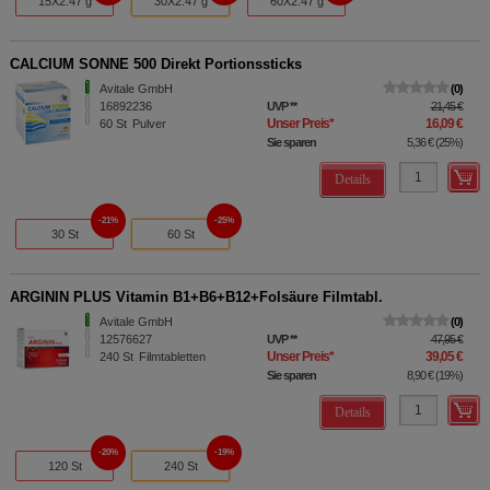
15X2.47 g
30X2.47 g
60X2.47 g
CALCIUM SONNE 500 Direkt Portionssticks
Avitale GmbH
0
16892236
UVP
**
21,45 €
Unser Preis
*
16,09 €
60
St
Pulver
Sie sparen
5,36 €
(
25%
)
Details
21%
25%
30 St
60 St
ARGININ PLUS Vitamin B1+B6+B12+Folsäure Filmtabl.
Avitale GmbH
0
12576627
UVP
**
47,95 €
Unser Preis
*
39,05 €
240
St
Filmtabletten
Sie sparen
8,90 €
(
19%
)
Details
20%
19%
120 St
240 St