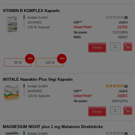
VITAMIN B KOMPLEX Kapseln
Avitale GmbH
0
16144451
UVP
**
20,90 €
Unser Preis
*
13,79 €
120
St
Kapseln
Sie sparen
7,11 €
(
34%
)
MHD:
03/2027
Details
29%
34%
60 St
120 St
AVITALE Haaraktiv Plus Vegi Kapseln
Avitale GmbH
2
06426800
UVP
**
32,95 €
Unser Preis
*
24,05 €
120
St
Kapseln
Sie sparen
8,90 €
(
27%
)
Details
MAGNESIUM NIGHT plus 1 mg Melatonin Direktsticks
Avitale GmbH
0