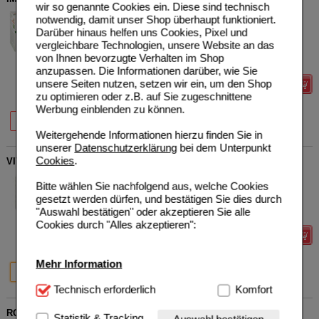
wir so genannte Cookies ein. Diese sind technisch
Avitale GmbH
3
notwendig, damit unser Shop überhaupt funktioniert.
16124454
UVP
**
18,50 €
Darüber hinaus helfen uns Cookies, Pixel und
Unser Preis
*
12,35 €
50X2.2
g
Granulat
vergleichbare Technologien, unsere Website an das
Sie sparen
6,15 €
(
33%
)
von Ihnen bevorzugte Verhalten im Shop
Grundpreis
112,27 €
pro 1 kg
anzupassen. Die Informationen darüber, wie Sie
unsere Seiten nutzen, setzen wir ein, um den Shop
Details
zu optimieren oder z.B. auf Sie zugeschnittene
Werbung einblenden zu können.
35%
33%
20X2.2 g
50X2.2 g
Weitergehende Informationen hierzu finden Sie in
unserer
Datenschutzerklärung
bei dem Unterpunkt
Cookies
.
VITAMIN B KOMPLEX Kapseln
Avitale GmbH
0
Bitte wählen Sie nachfolgend aus, welche Cookies
16144445
UVP
**
10,95 €
gesetzt werden dürfen, und bestätigen Sie dies durch
Unser Preis
*
7,79 €
60
St
Kapseln
"Auswahl bestätigen" oder akzeptieren Sie alle
Sie sparen
3,16 €
(
29%
)
Cookies durch "Alles akzeptieren":
Details
Mehr Information
29%
34%
60 St
120 St
Technisch Notwendig:
Technisch erforderlich
Hierbei handelt es sich um
Komfort
Cookies, die für die Grundfunktionen unserer
ROTKLEE KAPSELN 500 mg
Website notwendig sind (z.B. Navigation, Warenkorb,
Statistik & Tracking