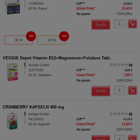
17269344
UVP
**
22,95 €
Unser Preis
*
15,45 €
60
St
Pulver
Sie sparen
7,50 €
(
33%
)
Details
20%
33%
30 St
60 St
VEGGIE Depot Vitamin B12+Magnesium+Folsäure Tabl.
Avitale GmbH
0
11674339
UVP
**
9,95 €
Unser Preis
*
7,96 €
60
St
Tabletten
Sie sparen
1,99 €
(
20%
)
Details
CRANBERRY KAPSELN 400 mg
Avitale GmbH
0
04125419
UVP
**
14,75 €
Unser Preis
*
11,80 €
60
St
Kapseln
Sie sparen
2,95 €
(
20%
)