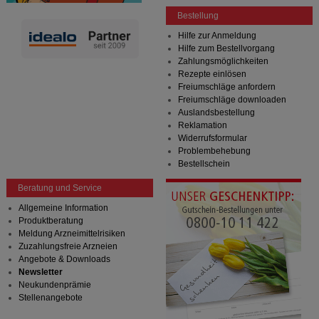
Bestellung
Hilfe zur Anmeldung
Hilfe zum Bestellvorgang
Zahlungsmöglichkeiten
Rezepte einlösen
Freiumschläge anfordern
Freiumschläge downloaden
Auslandsbestellung
Reklamation
Widerrufsformular
Problembehebung
Bestellschein
Beratung und Service
Allgemeine Information
Produktberatung
Meldung Arzneimittelrisiken
Zuzahlungsfreie Arzneien
Angebote & Downloads
Newsletter
Neukundenprämie
Stellenangebote