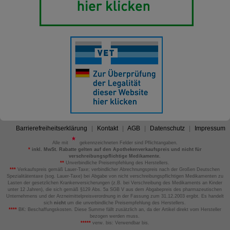
Barrierefreiheitserklärung
Kontakt
AGB
Datenschutz
Impressum
Alle mit
gekennzeichneten Felder sind Pflichtangaben.
*
inkl. MwSt. Rabatte gelten auf den Apothekenverkaufspreis und nicht für
verschreibungspflichtige Medikamente.
**
Unverbindliche Preisempfehlung des Herstellers.
***
Verkaufspreis gemäß Lauer-Taxe; verbindlicher Abrechnungspreis nach der Großen Deutschen
Spezialitätentaxe (sog. Lauer-Taxe) bei Abgabe von nicht verschreibungspflichtigen Medikamenten zu
Lasten der gesetzlichen Krankenversicherungen (z.B. bei Verschreibung des Medikaments an Kinder
unter 12 Jahren), die sich gemäß §129 Abs. 5a SGB V aus dem Abgabepreis des pharmazeutischen
Unternehmens und der Arzneimittelpreisverordnung in der Fassung zum 31.12.2003 ergibt. Es handelt
sich
nicht
um die unverbindliche Preisempfehlung des Herstellers.
****
BK: Beschaffungskosten. Diese Summe fällt zusätzlich an, da der Artikel direkt vom Hersteller
bezogen werden muss.
*****
verw. bis: Verwendbar bis.