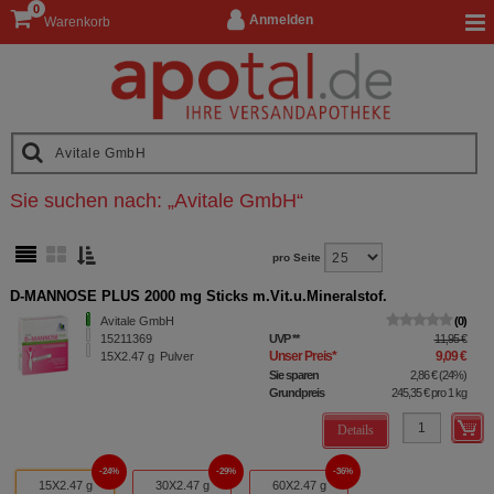
0
Anmelden
Warenkorb
Sie suchen nach:
„
Avitale GmbH
“
pro Seite
D-MANNOSE PLUS 2000 mg Sticks m.Vit.u.Mineralstof.
Avitale GmbH
0
15211369
UVP
**
11,95 €
Unser Preis
*
9,09 €
15X2.47
g
Pulver
Sie sparen
2,86 €
(
24%
)
Grundpreis
245,35 €
pro 1 kg
Details
24%
29%
36%
15X2.47 g
30X2.47 g
60X2.47 g