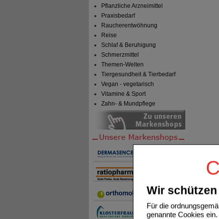
Pflanzliche Arzneimittel
Praxisbedarf
Raucherentwöhnung
Reise
Schlaf & Beruhigung
Schmerzmittel
Themen-Welten
Tiergesundheit & Tierbedarf
Vegan - vegetarisch
Vitamine & Sport
Zahn- & Mundpflege
C
Wir schützen 
Für die ordnungsgemäß
genannte Cookies ein. 