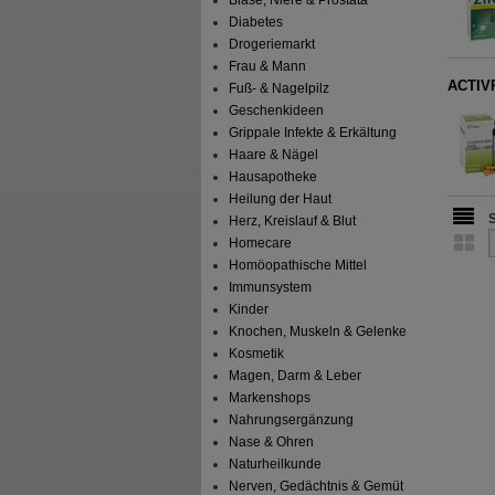
Blase, Niere & Prostata
Diabetes
Drogeriemarkt
Frau & Mann
ACTIV
Fuß- & Nagelpilz
Geschenkideen
Grippale Infekte & Erkältung
Haare & Nägel
Hausapotheke
Heilung der Haut
Herz, Kreislauf & Blut
Homecare
Homöopathische Mittel
Immunsystem
Kinder
Knochen, Muskeln & Gelenke
Kosmetik
Magen, Darm & Leber
Markenshops
Nahrungsergänzung
Nase & Ohren
Naturheilkunde
Nerven, Gedächtnis & Gemüt