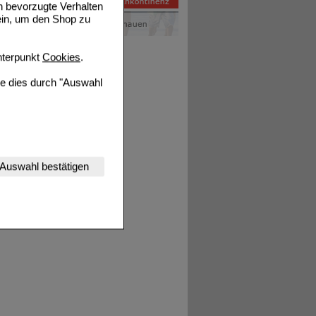
n bevorzugte Verhalten
ein, um den Shop zu
terpunkt
Cookies
.
ie dies durch "Auswahl
nserer Website
Auswahl bestätigen
tet werden kann.
estalten,
rhaltensweisen (z.B.
nisse zugeschrittene
ng unserer Website
uf unserer Website aber
, dass Daten hierfür