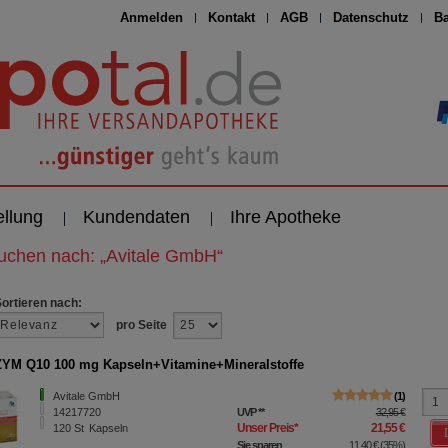
Anmelden
Kontakt
AGB
Datenschutz
Ba
ellung
Kundendaten
Ihre Apotheke
suchen nach:
„
Avitale GmbH
“
Sortieren nach:
pro Seite
M Q10 100 mg Kapseln+Vitamine+Mineralstoffe
Avitale GmbH
1
14217720
UVP
**
32,95 €
Unser Preis
*
21,55 €
120
St
Kapseln
Sie sparen
11,40 €
(
35%
)