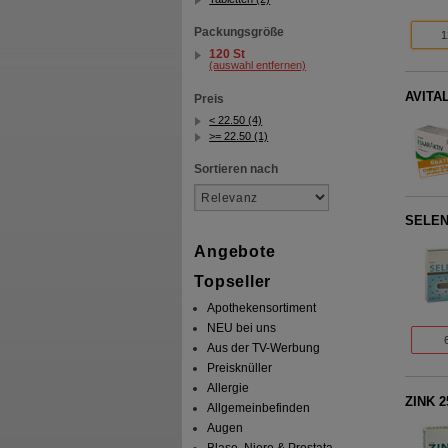
Packungsgröße
1
120 St
(auswahl entfernen)
AVITAL
Preis
< 22.50 (4)
>= 22.50 (1)
Sortieren nach
SELEN 
Angebote
Topseller
Apothekensortiment
NEU bei uns
Aus der TV-Werbung
Preisknüller
Allergie
ZINK 2
Allgemeinbefinden
Augen