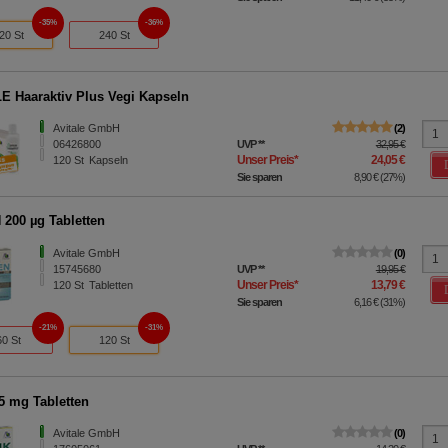
35%
36%
20 St
240 St
E Haaraktiv Plus Vegi Kapseln
Avitale GmbH
2
06426800
UVP
**
32,95 €
Unser Preis
*
24,05 €
120
St
Kapseln
Sie sparen
8,90 €
(
27%
)
200 µg Tabletten
Avitale GmbH
0
15745680
UVP
**
19,95 €
Unser Preis
*
13,79 €
120
St
Tabletten
Sie sparen
6,16 €
(
31%
)
21%
31%
60 St
120 St
5 mg Tabletten
Avitale GmbH
0