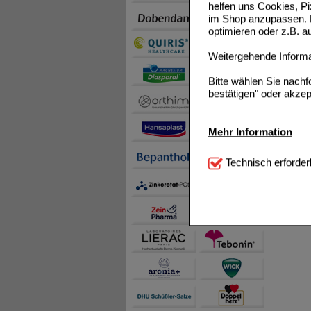
helfen uns Cookies, P
im Shop anzupassen. D
optimieren oder z.B. 
Weitergehende Informat
Bitte wählen Sie nach
bestätigen" oder akzep
Mehr Information
Technisch Notwendi
Technisch erforder
notwendig sind (z.B. N
Komfort:
Diese Cookie
beispielsweise für di
Spracheinstellung) an
Inhalte anzuzeigen un
Statistik & Tracking:
H
sammeln, mit deren Hil
auch die Werbung auf Dr
teilweise an Dritte wi