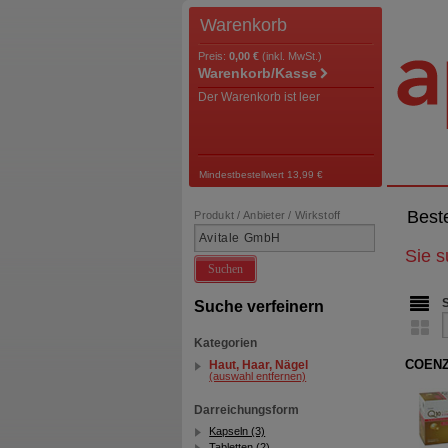
Warenkorb
Preis:
0,00 €
(inkl. MwSt.)
Warenkorb/Kasse
Der Warenkorb ist leer
Mindestbestellwert 13,99 €
Best
Produkt / Anbieter / Wirkstoff
Sie 
Suchen
Suche verfeinern
Kategorien
COENZY
Haut, Haar, Nägel
(auswahl entfernen)
Darreichungsform
Kapseln (3)
Tabletten (2)