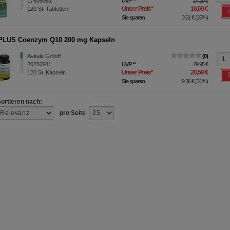
17605061
UVP
**
14,20 €
Unser Preis
*
10,69 €
120
St
Tabletten
Sie sparen
3,51 €
(
25%
)
PLUS Coenzym Q10 200 mg Kapseln
Avitale GmbH
0
20282911
UVP
**
29,95 €
Unser Preis
*
20,59 €
120
St
Kapseln
Sie sparen
9,36 €
(
31%
)
Sortieren nach:
pro Seite