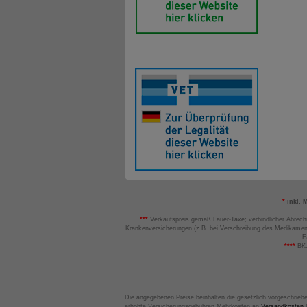
*
inkl. 
***
Verkaufspreis gemäß Lauer-Taxe; verbindlicher Abrech
Krankenversicherungen (z.B. bei Verschreibung des Medikamen
F
****
BK:
Die angegebenen Preise beinhalten die gesetzlich vorgeschrieb
erhöhte Versicherungsgebühren Mehrkosten an
Versandkosten
B