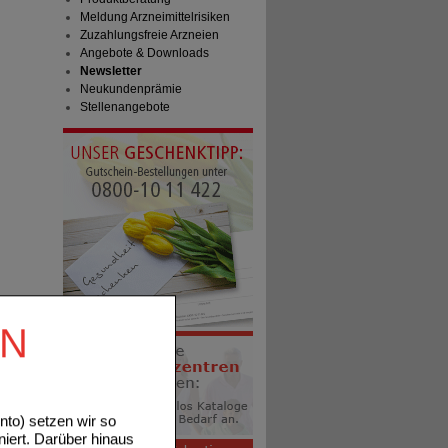
Meldung Arzneimittelrisiken
Zuzahlungsfreie Arzneien
Angebote & Downloads
Newsletter
Neukundenprämie
Stellenangebote
EN
to) setzen wir so
niert. Darüber hinaus