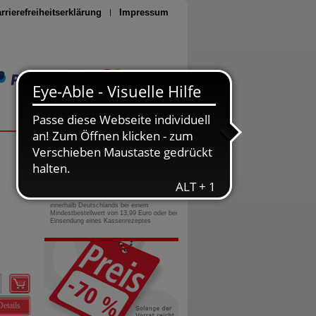
rrierefreiheitserklärung
Impressum
Seite drucken
0800-10 11 422
gebührenfreie Rufnummer
Versandkostenfrei
innerhalb Deutschlands bei einem
Mindestbestellwert von 13,99 Euro oder bei
Einsendung eines Kassenrezeptes
Details