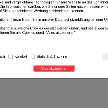
ixel und vergleichbare Technologien, unsere Website an das von Ihne
ie Informationen darüber, wie Sie unsere Seiten nutzen, setzen wir 
auf Sie zugeschnittene Werbung einblenden zu können.
ionen hierzu finden Sie in unserer
Datenschutzerklärung
bei dem Un
folgend aus, welche Cookies gesetzt werden dürfen, und bestätigen S
tieren Sie alle Cookies durch "Alles akzeptieren":
g:
Hierbei handelt es sich um Cookies, die für die Grundfunktionen u
lich
Komfort
Statistik & Tracking
avigation, Warenkorb, Kundenkonto), weshalb auf diese nicht verzich
s werden genutzt um das Einkaufserlebnis noch ansprechender zu g
Alles akzeptieren
e Wiedererkennung des Besuchers oder unsere Seite an bevorzugte Ve
zupassen. Komfort-Cookies ermöglichen es uns auch auf Ihre Bedürf
d unser Partnerprogramm zu betreiben.
ierüber lassen sich Informationen über die Art und Weise der Nutzu
fe wir unsere Website weiter für Sie optimieren können, den Inhalt a
ittseiten möglichst relevant für Sie zu gestalten. Bitte beachten Sie
e z.B. Google oder soziale Medien übertragen werden.