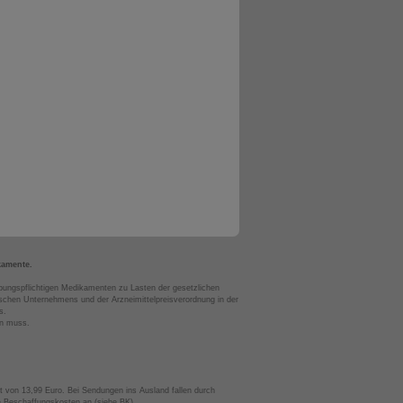
kamente.
bungspflichtigen Medikamenten zu Lasten der gesetzlichen
chen Unternehmens und der Arzneimittelpreisverordnung in der
s.
en muss.
t von 13,99 Euro. Bei Sendungen ins Ausland fallen durch
te Beschaffungskosten an (siehe BK).