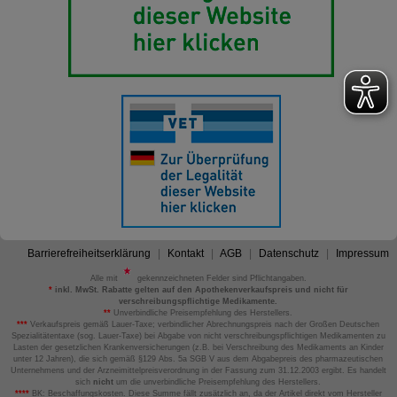
Barrierefreiheitserklärung
Kontakt
AGB
Datenschutz
Impressum
Alle mit
gekennzeichneten Felder sind Pflichtangaben.
*
inkl. MwSt. Rabatte gelten auf den Apothekenverkaufspreis und nicht für
verschreibungspflichtige Medikamente.
**
Unverbindliche Preisempfehlung des Herstellers.
***
Verkaufspreis gemäß Lauer-Taxe; verbindlicher Abrechnungspreis nach der Großen Deutschen
Spezialitätentaxe (sog. Lauer-Taxe) bei Abgabe von nicht verschreibungspflichtigen Medikamenten zu
Lasten der gesetzlichen Krankenversicherungen (z.B. bei Verschreibung des Medikaments an Kinder
unter 12 Jahren), die sich gemäß §129 Abs. 5a SGB V aus dem Abgabepreis des pharmazeutischen
Unternehmens und der Arzneimittelpreisverordnung in der Fassung zum 31.12.2003 ergibt. Es handelt
sich
nicht
um die unverbindliche Preisempfehlung des Herstellers.
****
BK: Beschaffungskosten. Diese Summe fällt zusätzlich an, da der Artikel direkt vom Hersteller