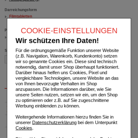
Darreichungsform
Filmtabletten
(auswahl entfernen)
COOKIE-EINSTELLUNGEN
Packungsgröße
120 St
Wir schützen Ihre Daten!
(auswahl entfernen)
Für die ordnungsgemäße Funktion unserer Website
Sortieren nach
(z.B. Navigation, Warenkorb, Kundenkonto) setzen
wir so genannte Cookies ein. Diese sind technisch
notwendig, damit unser Shop überhaupt funktioniert.
Darüber hinaus helfen uns Cookies, Pixel und
vergleichbare Technologien, unsere Website an das
von Ihnen bevorzugte Verhalten im Shop
anzupassen. Die Informationen darüber, wie Sie
unsere Seiten nutzen, setzen wir ein, um den Shop
zu optimieren oder z.B. auf Sie zugeschnittene
Werbung einblenden zu können.
Weitergehende Informationen hierzu finden Sie in
unserer
Datenschutzerklärung
bei dem Unterpunkt
Cookies
.