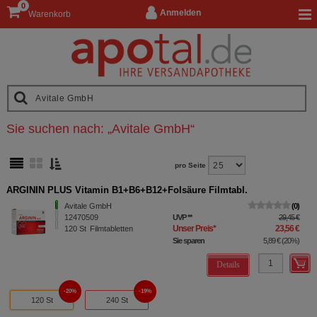
0
Anmelden
Warenkorb
Sie suchen nach:
„
Avitale GmbH
“
pro Seite
ARGININ PLUS Vitamin B1+B6+B12+Folsäure Filmtabl.
Avitale GmbH
0
12470509
UVP
**
29,45 €
Unser Preis
*
23,56 €
120
St
Filmtabletten
Sie sparen
5,89 €
(
20%
)
Details
20%
19%
120 St
240 St