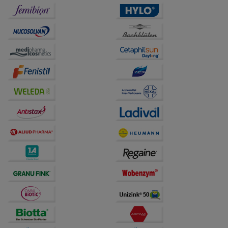
Informationen über die Art und Weise der Nutzung
unserer Website sammeln, mit deren Hilfe wir unsere
Website weiter für Sie optimieren können, den Inhalt
auf unserer Website aber auch die Werbung auf
Drittseiten möglichst relevant für Sie zu gestalten.
Bitte beachten Sie, dass Daten hierfür teilweise an
Dritte wie z.B. Google oder soziale Medien
übertragen werden.