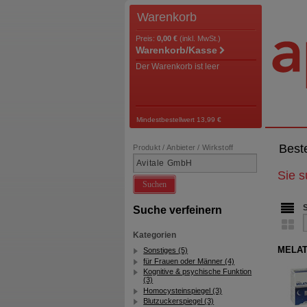
Warenkorb
Preis:
0,00 €
(inkl. MwSt.)
Warenkorb/Kasse
Der Warenkorb ist leer
Mindestbestellwert 13,99 €
Best
Produkt / Anbieter / Wirkstoff
Sie 
Suchen
Suche verfeinern
Kategorien
MELATO
Sonstiges (5)
für Frauen oder Männer (4)
Kognitive & psychische Funktion
(3)
Homocysteinspiegel (3)
Blutzuckerspiegel (3)