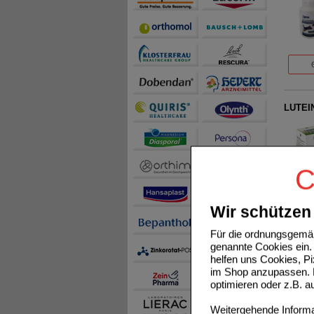
LUTEI
C
Wir schützen 
Für die ordnungsgemäß
SOJA 
genannte Cookies ein. 
helfen uns Cookies, P
im Shop anzupassen. D
optimieren oder z.B. 
Weitergehende Informat