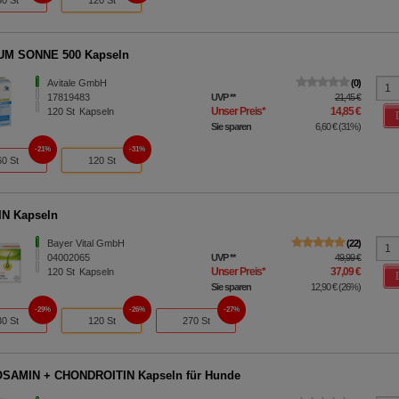
60 St
120 St
UM SONNE 500 Kapseln
Avitale GmbH
0
17819483
UVP
**
21,45 €
Unser Preis
*
14,85 €
120
St
Kapseln
Sie sparen
6,60 €
(
31%
)
21%
31%
60 St
120 St
IN Kapseln
Bayer Vital GmbH
22
04002065
UVP
**
49,99 €
Unser Preis
*
37,09 €
120
St
Kapseln
Sie sparen
12,90 €
(
26%
)
29%
26%
27%
30 St
120 St
270 St
SAMIN + CHONDROITIN Kapseln für Hunde