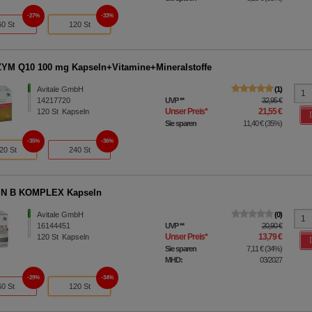
27%
33%
60 St
120 St
M Q10 100 mg Kapseln+Vitamine+Mineralstoffe
Avitale GmbH
1
14217720
UVP
**
32,95 €
Unser Preis
*
21,55 €
120
St
Kapseln
Sie sparen
11,40 €
(
35%
)
35%
36%
20 St
240 St
IN B KOMPLEX Kapseln
Avitale GmbH
0
16144451
UVP
**
20,90 €
Unser Preis
*
13,79 €
120
St
Kapseln
Sie sparen
7,11 €
(
34%
)
MHD:
03/2027
29%
34%
60 St
120 St