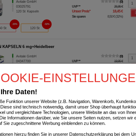
Avitale GmbH
0
03025791
UVP
**
26,95 €
Unser Preis
*
18,45 €
120
St
Kapseln
Sie sparen
8,50 €
(
32%
)
20%
32%
60 St
120 St
N KAPSELN 6 mg+Heidelbeer
Avitale GmbH
0
04347700
UVP
**
19,95 €
Unser Preis
*
13,99 €
120
St
Kapseln
Sie sparen
5,96 €
(
30%
)
OOKIE-EINSTELLUNG
20%
30%
60 St
120 St
Ihre Daten!
e Funktion unserer Website (z.B. Navigation, Warenkorb, Kundenkon
ISOFLAVON Kapseln 60 mg+E
Diese sind technisch notwendig, damit unser Shop überhaupt funktio
Avitale GmbH
0
ixel und vergleichbare Technologien, unsere Website an das von Ihne
01055374
UVP
**
27,95 €
ie Informationen darüber, wie Sie unsere Seiten nutzen, setzen wir 
Unser Preis
*
19,13 €
120
St
Kapseln
auf Sie zugeschnittene Werbung einblenden zu können.
Sie sparen
8,82 €
(
32%
)
ionen hierzu finden Sie in unserer
Datenschutzerklärung
bei dem Un
20%
32%