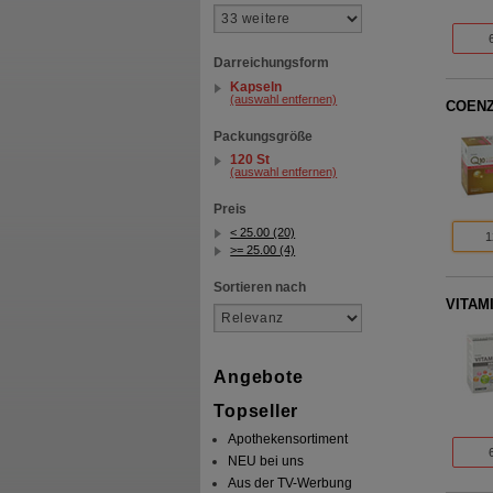
Darreichungsform
Kapseln
(auswahl entfernen)
COENZY
Packungsgröße
120 St
(auswahl entfernen)
Preis
< 25.00 (20)
1
>= 25.00 (4)
Sortieren nach
VITAM
Angebote
Topseller
Apothekensortiment
NEU bei uns
Aus der TV-Werbung