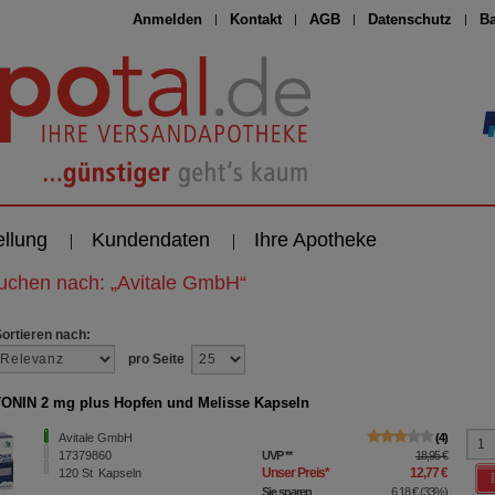
Anmelden
Kontakt
AGB
Datenschutz
Ba
ellung
Kundendaten
Ihre Apotheke
suchen nach:
„
Avitale GmbH
“
Sortieren nach:
pro Seite
NIN 2 mg plus Hopfen und Melisse Kapseln
Avitale GmbH
4
17379860
UVP
**
18,95 €
Unser Preis
*
12,77 €
120
St
Kapseln
Sie sparen
6,18 €
(
33%
)