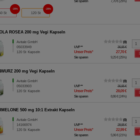
Sie sparen
7,70 €
(
29%
)
20%
29%
60 St
120 St
OLA ROSEA 200 mg Vegi Kapseln
Avitale GmbH
0
05033949
UVP
**
36,95 €
Unser Preis
*
27,70 €
120
St
Kapseln
Sie sparen
9,25 €
(
25%
)
WURZ 200 mg Vegi Kapseln
Avitale GmbH
0
05033903
UVP
**
36,95 €
Unser Preis
*
28,09 €
120
St
Kapseln
Sie sparen
8,86 €
(
24%
)
MELONE 500 mg 10:1 Extrakt Kapseln
Avitale GmbH
0
14166974
UVP
**
28,95 €
Unser Preis
*
22,99 €
120
St
Kapseln
Sie sparen
5,96 €
(
21%
)