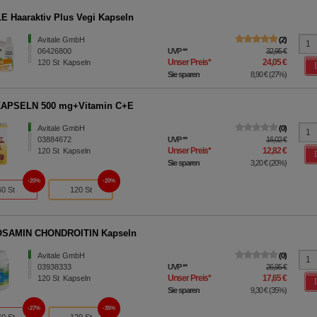
E Haaraktiv Plus Vegi Kapseln
Avitale GmbH
2
06426800
UVP
**
32,95 €
Unser Preis
*
24,05 €
120
St
Kapseln
Sie sparen
8,90 €
(
27%
)
KAPSELN 500 mg+Vitamin C+E
Avitale GmbH
0
03884672
UVP
**
16,02 €
Unser Preis
*
12,82 €
120
St
Kapseln
Sie sparen
3,20 €
(
20%
)
20%
20%
60 St
120 St
SAMIN CHONDROITIN Kapseln
Avitale GmbH
0
03938333
UVP
**
26,95 €
Unser Preis
*
17,65 €
120
St
Kapseln
Sie sparen
9,30 €
(
35%
)
27%
35%