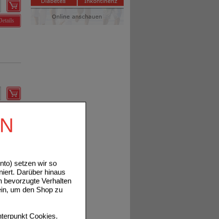
Details
Details
EN
to) setzen wir so
niert. Darüber hinaus
n bevorzugte Verhalten
ein, um den Shop zu
Details
terpunkt
Cookies
.