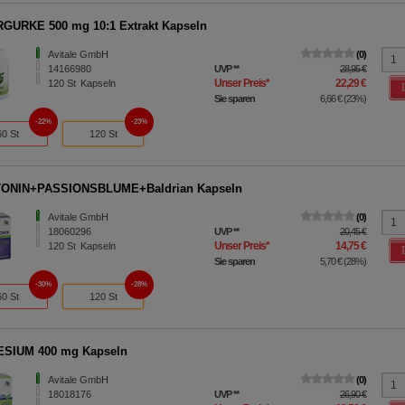
GURKE 500 mg 10:1 Extrakt Kapseln
Avitale GmbH
0
14166980
UVP
**
28,95 €
Unser Preis
*
22,29 €
120
St
Kapseln
Sie sparen
6,66 €
(
23%
)
22%
23%
60 St
120 St
ONIN+PASSIONSBLUME+Baldrian Kapseln
Avitale GmbH
0
18060296
UVP
**
20,45 €
Unser Preis
*
14,75 €
120
St
Kapseln
Sie sparen
5,70 €
(
28%
)
30%
28%
60 St
120 St
SIUM 400 mg Kapseln
Avitale GmbH
0
18018176
UVP
**
26,90 €