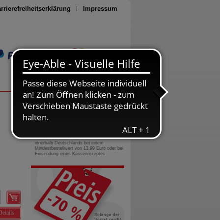
rrierefreiheitserklärung
Impressum
Seite drucken
0800-10 11 422
gebührenfreie Rufnummer
Versandkostenfrei
innerhalb Deutschlands bei einem
Mindestbestellwert von 13,99 Euro oder bei
Einsendung eines Kassenrezeptes
Details