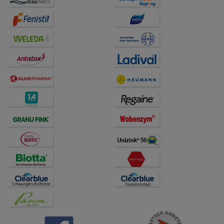
auf unserer Website aber auch die Werbung auf
Drittseiten möglichst relevant für Sie zu gestalten.
Bitte beachten Sie, dass Daten hierfür teilweise an
Dritte wie z.B. Google oder soziale Medien
übertragen werden.