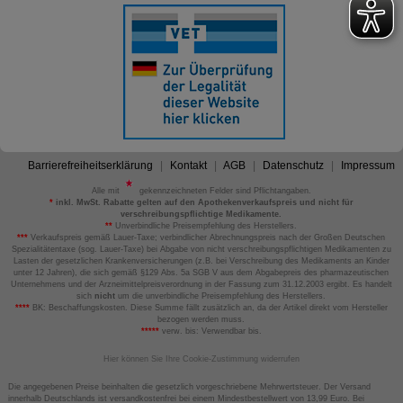
Barrierefreiheitserklärung
Kontakt
AGB
Datenschutz
Impressum
Alle mit
gekennzeichneten Felder sind Pflichtangaben.
*
inkl. MwSt. Rabatte gelten auf den Apothekenverkaufspreis und nicht für
verschreibungspflichtige Medikamente.
**
Unverbindliche Preisempfehlung des Herstellers.
***
Verkaufspreis gemäß Lauer-Taxe; verbindlicher Abrechnungspreis nach der Großen Deutschen
Spezialitätentaxe (sog. Lauer-Taxe) bei Abgabe von nicht verschreibungspflichtigen Medikamenten zu
Lasten der gesetzlichen Krankenversicherungen (z.B. bei Verschreibung des Medikaments an Kinder
unter 12 Jahren), die sich gemäß §129 Abs. 5a SGB V aus dem Abgabepreis des pharmazeutischen
Unternehmens und der Arzneimittelpreisverordnung in der Fassung zum 31.12.2003 ergibt. Es handelt
sich
nicht
um die unverbindliche Preisempfehlung des Herstellers.
****
BK: Beschaffungskosten. Diese Summe fällt zusätzlich an, da der Artikel direkt vom Hersteller
bezogen werden muss.
*****
verw. bis: Verwendbar bis.
Hier können Sie Ihre Cookie-Zustimmung widerrufen
Die angegebenen Preise beinhalten die gesetzlich vorgeschriebene Mehrwertsteuer. Der Versand
innerhalb Deutschlands ist versandkostenfrei bei einem Mindestbestellwert von 13,99 Euro. Bei