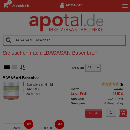
0
Anmelden
Warenkorb
Sie suchen nach:
„
BASASAN Basenbad
“
pro Seite
BASASAN Basenbad
Spenglersan GmbH
1
14252892
UVP
**
16,90 €
Unser Preis
*
13,52 €
300
g
Bad
Sie sparen
3,38 €
(
20%
)
Grundpreis
45,07 €
pro 1 kg
Details
20%
31%
300 g
900 g