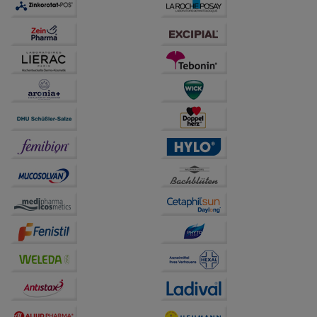
auch auf Ihre Bedürfnisse zugeschrittene Inhalte
anzuzeigen und unser Partnerprogramm zu
betreiben.
Statistik & Tracking:
Hierüber lassen sich
Informationen über die Art und Weise der Nutzung
unserer Website sammeln, mit deren Hilfe wir unsere
Website weiter für Sie optimieren können, den Inhalt
auf unserer Website aber auch die Werbung auf
Drittseiten möglichst relevant für Sie zu gestalten.
Bitte beachten Sie, dass Daten hierfür teilweise an
Dritte wie z.B. Google oder soziale Medien
übertragen werden.