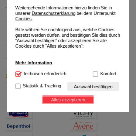
Weitergehende Informationen hierzu finden Sie in
unserer
Datenschutzerklärung
bei dem Unterpunkt
Cookies
.
Bitte wählen Sie nachfolgend aus, welche Cookies
gesetzt werden dürfen, und bestätigen Sie dies durch
"Auswahl bestätigen" oder akzeptieren Sie alle
Cookies durch "Alles akzeptieren":
Mehr Information
Technisch Notwendig:
Technisch erforderlich
Hierbei handelt es sich um
Komfort
Cookies, die für die Grundfunktionen unserer
Website notwendig sind (z.B. Navigation, Warenkorb,
Statistik & Tracking
Auswahl bestätigen
Kundenkonto), weshalb auf diese nicht verzichtet
werden kann.
Alles akzeptieren
Komfort:
Diese Cookies werden genutzt um das
Einkaufserlebnis noch ansprechender zu gestalten,
beispielsweise für die Wiedererkennung des
Besuchers oder unsere Seite an bevorzugte
Verhaltensweisen (z.B. Spracheinstellung)
anzupassen. Komfort-Cookies ermöglichen es uns