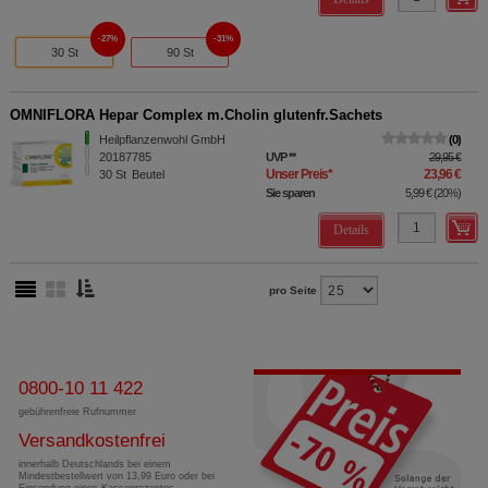
27%
31%
30 St
90 St
OMNIFLORA Hepar Complex m.Cholin glutenfr.Sachets
Heilpflanzenwohl GmbH
0
20187785
UVP
**
29,95 €
Unser Preis
*
23,96 €
30
St
Beutel
Sie sparen
5,99 €
(
20%
)
Details
pro Seite
0800-10 11 422
gebührenfreie Rufnummer
Versandkostenfrei
innerhalb Deutschlands bei einem
Mindestbestellwert von 13,99 Euro oder bei