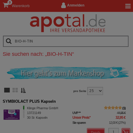
0
Anmelden
Warenkorb
Sie suchen nach:
„
BIO-H-TIN
“
pro Seite
SYMBIOLACT PLUS Kapseln
Klinge Pharma GmbH
1
13721149
UVP
**
44,95 €
Unser Preis
*
32,95 €
30
St
Kapseln
Sie sparen
12,00 €
(
27%
)
Details