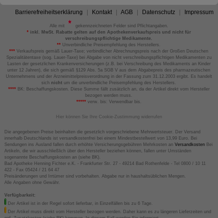
Barrierefreiheitserklärung
Kontakt
AGB
Datenschutz
Impressum
Alle mit
gekennzeichneten Felder sind Pflichtangaben.
*
inkl. MwSt. Rabatte gelten auf den Apothekenverkaufspreis und nicht für
verschreibungspflichtige Medikamente.
**
Unverbindliche Preisempfehlung des Herstellers.
***
Verkaufspreis gemäß Lauer-Taxe; verbindlicher Abrechnungspreis nach der Großen Deutschen
Spezialitätentaxe (sog. Lauer-Taxe) bei Abgabe von nicht verschreibungspflichtigen Medikamenten zu
Lasten der gesetzlichen Krankenversicherungen (z.B. bei Verschreibung des Medikaments an Kinder
unter 12 Jahren), die sich gemäß §129 Abs. 5a SGB V aus dem Abgabepreis des pharmazeutischen
Unternehmens und der Arzneimittelpreisverordnung in der Fassung zum 31.12.2003 ergibt. Es handelt
sich
nicht
um die unverbindliche Preisempfehlung des Herstellers.
****
BK: Beschaffungskosten. Diese Summe fällt zusätzlich an, da der Artikel direkt vom Hersteller
bezogen werden muss.
*****
verw. bis: Verwendbar bis.
Hier können Sie Ihre Cookie-Zustimmung widerrufen
Die angegebenen Preise beinhalten die gesetzlich vorgeschriebene Mehrwertsteuer. Der Versand
innerhalb Deutschlands ist versandkostenfrei bei einem Mindestbestellwert von 13,99 Euro. Bei
Sendungen ins Ausland fallen durch erhöhte Versicherungsgebühren Mehrkosten an
Versandkosten
Bei
Artikeln, die wir ausschließlich über den Hersteller beziehen können, fallen unter Umständen
sogenannte Beschaffungskosten an (siehe BK).
Bad Apotheke Henning Fichter e.K. - Frankfurter Str. 27 - 49214 Bad Rothenfelde - Tel 0800 / 10 11
422 - Fax 05424 / 21 64 47
Preisänderungen und Irrtümer sind vorbehalten. Abgabe nur in haushaltsüblichen Mengen.
Alle Angaben ohne Gewähr.
Verfügbarkeit:
Der Artikel ist in der Regel sofort lieferbar, in Einzelfällen bis zu 6 Tage.
Der Artikel muss direkt vom Hersteller bezogen werden. Daher kann es zu längeren Lieferzeiten und