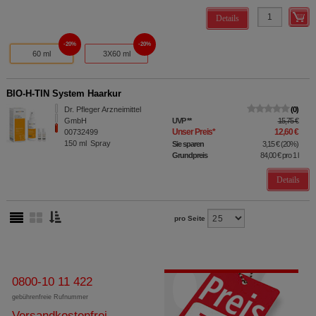
Details
20%
20%
60 ml
3X60 ml
BIO-H-TIN System Haarkur
Dr. Pfleger Arzneimittel
0
GmbH
UVP
**
15,75 €
Unser Preis
*
12,60 €
00732499
150
ml
Spray
Sie sparen
3,15 €
(
20%
)
Grundpreis
84,00 €
pro 1 l
Details
pro Seite
0800-10 11 422
gebührenfreie Rufnummer
Versandkostenfrei