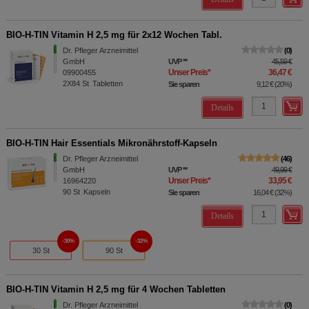
BIO-H-TIN Vitamin H 2,5 mg für 2x12 Wochen Tabl.
Dr. Pfleger Arzneimittel
0
GmbH
UVP
**
45,59 €
Unser Preis
*
36,47 €
09900455
2X84
St
Tabletten
Sie sparen
9,12 €
(
20%
)
Details
BIO-H-TIN Hair Essentials Mikronährstoff-Kapseln
Dr. Pfleger Arzneimittel
46
GmbH
UVP
**
49,99 €
Unser Preis
*
33,95 €
16964220
90
St
Kapseln
Sie sparen
16,04 €
(
32%
)
Details
30%
32%
30 St
90 St
BIO-H-TIN Vitamin H 2,5 mg für 4 Wochen Tabletten
Dr. Pfleger Arzneimittel
0