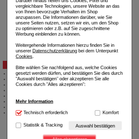
Darüber hinaus helfen uns Cookies, Pixel und
Hilfe zum Bestellvorgang
vergleichbare Technologien, unsere Website an das
Zahlungsmöglichkeiten
von Ihnen bevorzugte Verhalten im Shop
Rezepte einlösen
anzupassen. Die Informationen darüber, wie Sie
Freiumschläge anfordern
unsere Seiten nutzen, setzen wir ein, um den Shop
Freiumschläge downloaden
zu optimieren oder z.B. auf Sie zugeschnittene
Auslandsbestellung
Werbung einblenden zu können.
Reklamation
Widerrufsformular
Weitergehende Informationen hierzu finden Sie in
Problembehebung
unserer
Datenschutzerklärung
bei dem Unterpunkt
Bestellschein
Cookies
.
Beratung und Service
Bitte wählen Sie nachfolgend aus, welche Cookies
gesetzt werden dürfen, und bestätigen Sie dies durch
Allgemeine Information
"Auswahl bestätigen" oder akzeptieren Sie alle
Produktberatung
Cookies durch "Alles akzeptieren":
Meldung Arzneimittelrisiken
Zuzahlungsfreie Arzneien
Angebote & Downloads
Mehr Information
Newsletter
Neukundenprämie
Technisch Notwendig:
Technisch erforderlich
Hierbei handelt es sich um
Komfort
Stellenangebote
Cookies, die für die Grundfunktionen unserer
Website notwendig sind (z.B. Navigation, Warenkorb,
Statistik & Tracking
Auswahl bestätigen
Kundenkonto), weshalb auf diese nicht verzichtet
werden kann.