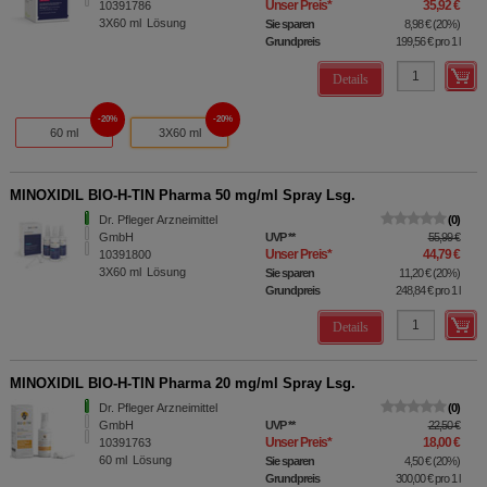
Unser Preis
*
35,92 €
10391786
3X60
ml
Lösung
Sie sparen
8,98 €
(
20%
)
Grundpreis
199,56 €
pro 1 l
Details
20%
20%
60 ml
3X60 ml
MINOXIDIL BIO-H-TIN Pharma 50 mg/ml Spray Lsg.
Dr. Pfleger Arzneimittel
0
GmbH
UVP
**
55,99 €
Unser Preis
*
44,79 €
10391800
3X60
ml
Lösung
Sie sparen
11,20 €
(
20%
)
Grundpreis
248,84 €
pro 1 l
Details
MINOXIDIL BIO-H-TIN Pharma 20 mg/ml Spray Lsg.
Dr. Pfleger Arzneimittel
0
GmbH
UVP
**
22,50 €
Unser Preis
*
18,00 €
10391763
60
ml
Lösung
Sie sparen
4,50 €
(
20%
)
Grundpreis
300,00 €
pro 1 l