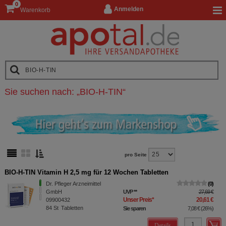
0
Anmelden
Warenkorb
Sie suchen nach:
„
BIO-H-TIN
“
pro Seite
BIO-H-TIN Vitamin H 2,5 mg für 12 Wochen Tabletten
Dr. Pfleger Arzneimittel
0
GmbH
UVP
**
27,69 €
Unser Preis
*
20,61 €
09900432
84
St
Tabletten
Sie sparen
7,08 €
(
26%
)
Details