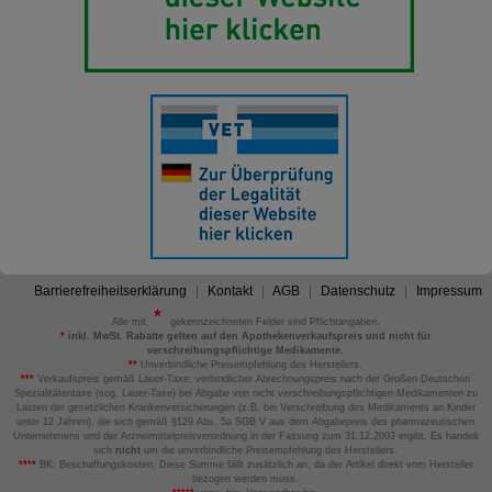
Barrierefreiheitserklärung
Kontakt
AGB
Datenschutz
Impressum
Alle mit
gekennzeichneten Felder sind Pflichtangaben.
*
inkl. MwSt. Rabatte gelten auf den Apothekenverkaufspreis und nicht für
verschreibungspflichtige Medikamente.
**
Unverbindliche Preisempfehlung des Herstellers.
***
Verkaufspreis gemäß Lauer-Taxe; verbindlicher Abrechnungspreis nach der Großen Deutschen
Spezialitätentaxe (sog. Lauer-Taxe) bei Abgabe von nicht verschreibungspflichtigen Medikamenten zu
Lasten der gesetzlichen Krankenversicherungen (z.B. bei Verschreibung des Medikaments an Kinder
unter 12 Jahren), die sich gemäß §129 Abs. 5a SGB V aus dem Abgabepreis des pharmazeutischen
Unternehmens und der Arzneimittelpreisverordnung in der Fassung zum 31.12.2003 ergibt. Es handelt
sich
nicht
um die unverbindliche Preisempfehlung des Herstellers.
****
BK: Beschaffungskosten. Diese Summe fällt zusätzlich an, da der Artikel direkt vom Hersteller
bezogen werden muss.