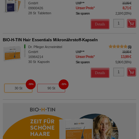
GmbH
UVP
**
10,89 €
Unser Preis
*
8,71 €
09900426
28
St
Tabletten
Sie sparen
2,18 €
(
20%
)
Details
BIO-H-TIN Hair Essentials Mikronährstoff-Kapseln
Dr. Pfleger Arzneimittel
1
GmbH
UVP
**
19,95 €
Unser Preis
*
13,99 €
16964214
30
St
Kapseln
Sie sparen
5,96 €
(
30%
)
Details
30%
32%
30 St
90 St