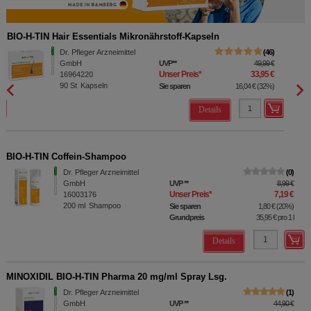
BIO-H-TIN Hair Essentials Mikronährstoff-Kapseln
Dr. Pfleger Arzneimittel
46
GmbH
UVP
**
49,99 €
Unser Preis
*
33,95 €
16964220
90
St
Kapseln
Sie sparen
16,04 €
(
32%
)
Details
BIO-H-TIN Coffein-Shampoo
Dr. Pfleger Arzneimittel
0
GmbH
UVP
**
8,99 €
Unser Preis
*
7,19 €
16003176
200
ml
Shampoo
Sie sparen
1,80 €
(
20%
)
Grundpreis
35,95 €
pro 1 l
Details
MINOXIDIL BIO-H-TIN Pharma 20 mg/ml Spray Lsg.
Dr. Pfleger Arzneimittel
1
GmbH
UVP
**
44,90 €