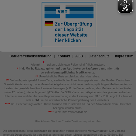
Barrierefreiheitserklärung
Kontakt
AGB
Datenschutz
Impressum
Alle mit
gekennzeichneten Felder sind Pflichtangaben.
*
inkl. MwSt. Rabatte gelten auf den Apothekenverkaufspreis und nicht für
verschreibungspflichtige Medikamente.
**
Unverbindliche Preisempfehlung des Herstellers.
***
Verkaufspreis gemäß Lauer-Taxe; verbindlicher Abrechnungspreis nach der Großen Deutschen
Spezialitätentaxe (sog. Lauer-Taxe) bei Abgabe von nicht verschreibungspflichtigen Medikamenten zu
Lasten der gesetzlichen Krankenversicherungen (z.B. bei Verschreibung des Medikaments an Kinder
unter 12 Jahren), die sich gemäß §129 Abs. 5a SGB V aus dem Abgabepreis des pharmazeutischen
Unternehmens und der Arzneimittelpreisverordnung in der Fassung zum 31.12.2003 ergibt. Es handelt
sich
nicht
um die unverbindliche Preisempfehlung des Herstellers.
****
BK: Beschaffungskosten. Diese Summe fällt zusätzlich an, da der Artikel direkt vom Hersteller
bezogen werden muss.
*****
verw. bis: Verwendbar bis.
Hier können Sie Ihre Cookie-Zustimmung widerrufen
Die angegebenen Preise beinhalten die gesetzlich vorgeschriebene Mehrwertsteuer. Der Versand
innerhalb Deutschlands ist versandkostenfrei bei einem Mindestbestellwert von 13,99 Euro. Bei