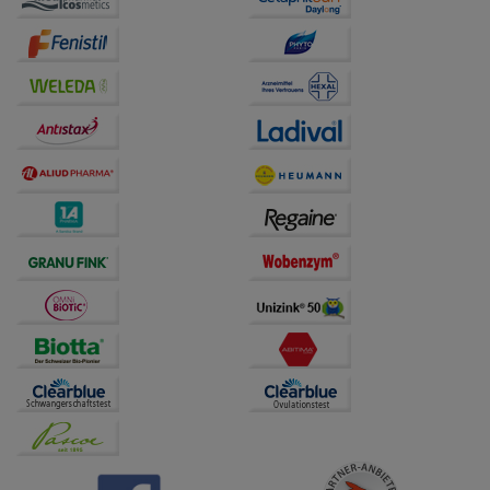
auf unserer Website aber auch die Werbung auf
Drittseiten möglichst relevant für Sie zu gestalten.
Bitte beachten Sie, dass Daten hierfür teilweise an
Dritte wie z.B. Google oder soziale Medien
übertragen werden.