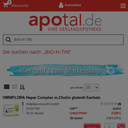
0
Anmelden
Warenkorb
Sie suchen nach:
„
BIO-H-TIN
“
pro Seite
OMNIFLORA Hepar Complex m.Cholin glutenfr.Sachets
Heilpflanzenwohl GmbH
0
20187785
UVP
**
29,95 €
Unser Preis
*
23,96 €
30
St
Beutel
Sie sparen
5,99 €
(
20%
)
Details