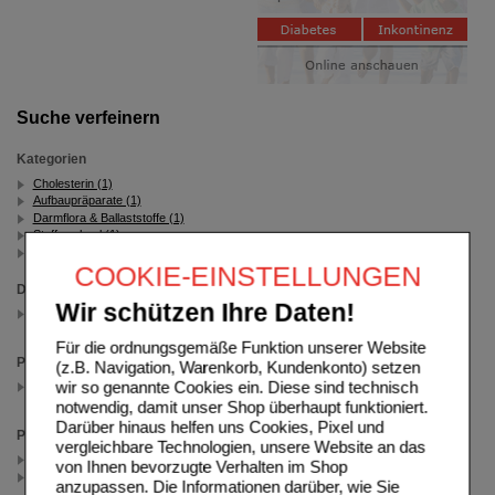
Suche verfeinern
Kategorien
Cholesterin (1)
Aufbaupräparate (1)
Darmflora & Ballaststoffe (1)
Stoffwechsel (1)
Darmflora - Symbiopharm (1)
COOKIE-EINSTELLUNGEN
Darreichungsform
Wir schützen Ihre Daten!
Beutel
(auswahl entfernen)
Für die ordnungsgemäße Funktion unserer Website
Packungsgröße
(z.B. Navigation, Warenkorb, Kundenkonto) setzen
wir so genannte Cookies ein. Diese sind technisch
30 St
(auswahl entfernen)
notwendig, damit unser Shop überhaupt funktioniert.
Darüber hinaus helfen uns Cookies, Pixel und
Preis
vergleichbare Technologien, unsere Website an das
< 24.00 (1)
von Ihnen bevorzugte Verhalten im Shop
>= 24.00 (1)
anzupassen. Die Informationen darüber, wie Sie