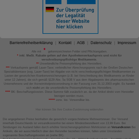
Barrierefreiheitserklärung
Kontakt
AGB
Datenschutz
Impressum
Alle mit
gekennzeichneten Felder sind Pflichtangaben.
*
inkl. MwSt. Rabatte gelten auf den Apothekenverkaufspreis und nicht für
verschreibungspflichtige Medikamente.
**
Unverbindliche Preisempfehlung des Herstellers.
***
Verkaufspreis gemäß Lauer-Taxe; verbindlicher Abrechnungspreis nach der Großen Deutschen
Spezialitätentaxe (sog. Lauer-Taxe) bei Abgabe von nicht verschreibungspflichtigen Medikamenten zu
Lasten der gesetzlichen Krankenversicherungen (z.B. bei Verschreibung des Medikaments an Kinder
unter 12 Jahren), die sich gemäß §129 Abs. 5a SGB V aus dem Abgabepreis des pharmazeutischen
Unternehmens und der Arzneimittelpreisverordnung in der Fassung zum 31.12.2003 ergibt. Es handelt
sich
nicht
um die unverbindliche Preisempfehlung des Herstellers.
****
BK: Beschaffungskosten. Diese Summe fällt zusätzlich an, da der Artikel direkt vom Hersteller
bezogen werden muss.
*****
verw. bis: Verwendbar bis.
Hier können Sie Ihre Cookie-Zustimmung widerrufen
Die angegebenen Preise beinhalten die gesetzlich vorgeschriebene Mehrwertsteuer. Der Versand
innerhalb Deutschlands ist versandkostenfrei bei einem Mindestbestellwert von 13,99 Euro. Bei
Sendungen ins Ausland fallen durch erhöhte Versicherungsgebühren Mehrkosten an
Versandkosten
Bei
Artikeln, die wir ausschließlich über den Hersteller beziehen können, fallen unter Umständen
sogenannte Beschaffungskosten an (siehe BK).