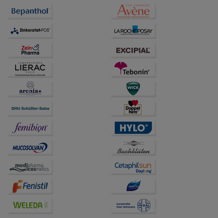
Verhaltensweisen (z.B. Spracheinstellung)
anzupassen. Komfort-Cookies ermöglichen es uns
auch auf Ihre Bedürfnisse zugeschrittene Inhalte
anzuzeigen und unser Partnerprogramm zu
betreiben.
Statistik & Tracking:
Hierüber lassen sich
Informationen über die Art und Weise der Nutzung
unserer Website sammeln, mit deren Hilfe wir unsere
Website weiter für Sie optimieren können, den Inhalt
auf unserer Website aber auch die Werbung auf
Drittseiten möglichst relevant für Sie zu gestalten.
Bitte beachten Sie, dass Daten hierfür teilweise an
Dritte wie z.B. Google oder soziale Medien
übertragen werden.