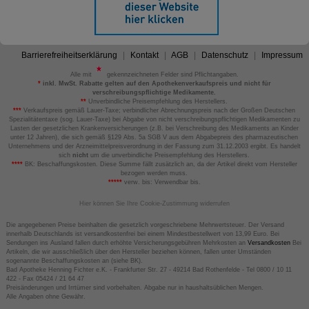
Barrierefreiheitserklärung
Kontakt
AGB
Datenschutz
Impressum
Alle mit
gekennzeichneten Felder sind Pflichtangaben.
*
inkl. MwSt. Rabatte gelten auf den Apothekenverkaufspreis und nicht für
verschreibungspflichtige Medikamente.
**
Unverbindliche Preisempfehlung des Herstellers.
***
Verkaufspreis gemäß Lauer-Taxe; verbindlicher Abrechnungspreis nach der Großen Deutschen
Spezialitätentaxe (sog. Lauer-Taxe) bei Abgabe von nicht verschreibungspflichtigen Medikamenten zu
Lasten der gesetzlichen Krankenversicherungen (z.B. bei Verschreibung des Medikaments an Kinder
unter 12 Jahren), die sich gemäß §129 Abs. 5a SGB V aus dem Abgabepreis des pharmazeutischen
Unternehmens und der Arzneimittelpreisverordnung in der Fassung zum 31.12.2003 ergibt. Es handelt
sich
nicht
um die unverbindliche Preisempfehlung des Herstellers.
****
BK: Beschaffungskosten. Diese Summe fällt zusätzlich an, da der Artikel direkt vom Hersteller
bezogen werden muss.
*****
verw. bis: Verwendbar bis.
Hier können Sie Ihre Cookie-Zustimmung widerrufen
Die angegebenen Preise beinhalten die gesetzlich vorgeschriebene Mehrwertsteuer. Der Versand
innerhalb Deutschlands ist versandkostenfrei bei einem Mindestbestellwert von 13,99 Euro. Bei
Sendungen ins Ausland fallen durch erhöhte Versicherungsgebühren Mehrkosten an
Versandkosten
Bei
Artikeln, die wir ausschließlich über den Hersteller beziehen können, fallen unter Umständen
sogenannte Beschaffungskosten an (siehe BK).
Bad Apotheke Henning Fichter e.K. - Frankfurter Str. 27 - 49214 Bad Rothenfelde - Tel 0800 / 10 11
422 - Fax 05424 / 21 64 47
Preisänderungen und Irrtümer sind vorbehalten. Abgabe nur in haushaltsüblichen Mengen.
Alle Angaben ohne Gewähr.