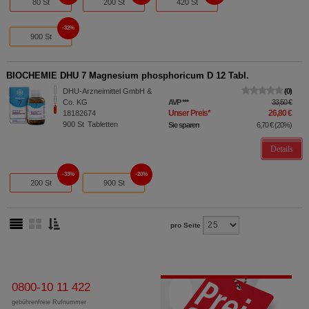
80 St
200 St
420 St
32%
900 St
BIOCHEMIE DHU 7 Magnesium phosphoricum D 12 Tabl.
DHU-Arzneimittel GmbH &
0
Co. KG
AVP
***
33,50 €
Unser Preis
*
26,80 €
18182674
900
St
Tabletten
Sie sparen
6,70 €
(
20%
)
Details
33%
20%
200 St
900 St
pro Seite
0800-10 11 422
gebührenfreie Rufnummer