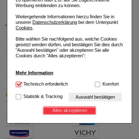
Werbung einblenden zu können.
Weitergehende Informationen hierzu finden Sie in
unserer
Datenschutzerklärung
bei dem Unterpunkt
Cookies
.
Bitte wählen Sie nachfolgend aus, welche Cookies
gesetzt werden dürfen, und bestätigen Sie dies durch
"Auswahl bestätigen" oder akzeptieren Sie alle
Cookies durch "Alles akzeptieren":
Mehr Information
Technisch Notwendig:
Technisch erforderlich
Hierbei handelt es sich um
Komfort
Cookies, die für die Grundfunktionen unserer
Website notwendig sind (z.B. Navigation, Warenkorb,
Statistik & Tracking
Auswahl bestätigen
Kundenkonto), weshalb auf diese nicht verzichtet
werden kann.
Alles akzeptieren
Komfort:
Diese Cookies werden genutzt um das
Einkaufserlebnis noch ansprechender zu gestalten,
beispielsweise für die Wiedererkennung des
Besuchers oder unsere Seite an bevorzugte