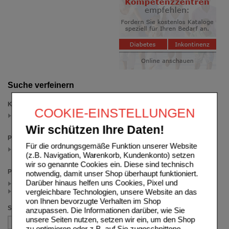
Suche verfeinern
Kategorien
COOKIE-EINSTELLUNGEN
DHU 7
(auswahl entfernen)
Wir schützen Ihre Daten!
Packungsgröße
Für die ordnungsgemäße Funktion unserer Website
900 St
(z.B. Navigation, Warenkorb, Kundenkonto) setzen
(auswahl entfernen)
wir so genannte Cookies ein. Diese sind technisch
Preis
notwendig, damit unser Shop überhaupt funktioniert.
Darüber hinaus helfen uns Cookies, Pixel und
< 23.00 (1)
vergleichbare Technologien, unsere Website an das
>= 23.00 (1)
von Ihnen bevorzugte Verhalten im Shop
Sortieren nach
anzupassen. Die Informationen darüber, wie Sie
unsere Seiten nutzen, setzen wir ein, um den Shop
zu optimieren oder z.B. auf Sie zugeschnittene