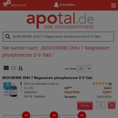
0
Anmelden
Warenkorb
Sie suchen nach:
„
BIOCHEMIE DHU 7 Magnesium
phosphoricum D 6 Tabl.
“
pro Seite
BIOCHEMIE DHU 7 Magnesium phosphoricum D 6 Tabl.
DHU-Arzneimittel GmbH &
1
Co. KG
AVP
***
33,50 €
Unser Preis
*
22,69 €
18182645
900
St
Tabletten
Sie sparen
10,81 €
(
32%
)
Details
36%
35%
22%