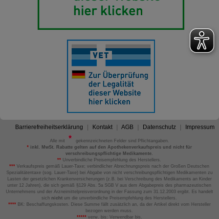
Barrierefreiheitserklärung
Kontakt
AGB
Datenschutz
Impressum
Alle mit
gekennzeichneten Felder sind Pflichtangaben.
*
inkl. MwSt. Rabatte gelten auf den Apothekenverkaufspreis und nicht für
verschreibungspflichtige Medikamente.
**
Unverbindliche Preisempfehlung des Herstellers.
***
Verkaufspreis gemäß Lauer-Taxe; verbindlicher Abrechnungspreis nach der Großen Deutschen
Spezialitätentaxe (sog. Lauer-Taxe) bei Abgabe von nicht verschreibungspflichtigen Medikamenten zu
Lasten der gesetzlichen Krankenversicherungen (z.B. bei Verschreibung des Medikaments an Kinder
unter 12 Jahren), die sich gemäß §129 Abs. 5a SGB V aus dem Abgabepreis des pharmazeutischen
Unternehmens und der Arzneimittelpreisverordnung in der Fassung zum 31.12.2003 ergibt. Es handelt
sich
nicht
um die unverbindliche Preisempfehlung des Herstellers.
****
BK: Beschaffungskosten. Diese Summe fällt zusätzlich an, da der Artikel direkt vom Hersteller
bezogen werden muss.
*****
verw. bis: Verwendbar bis.