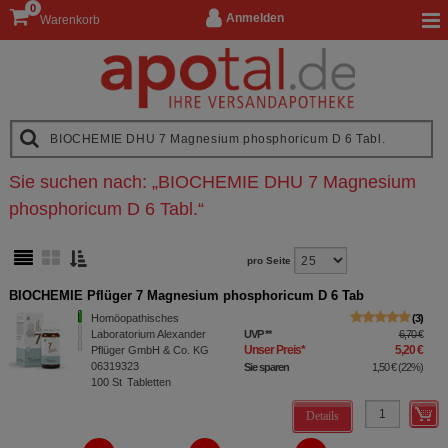
0
Anmelden
Warenkorb
Sie suchen nach:
„
BIOCHEMIE DHU 7 Magnesium
phosphoricum D 6 Tabl.
“
pro Seite
BIOCHEMIE Pflüger 7 Magnesium phosphoricum D 6 Tab
Homöopathisches
3
Laboratorium Alexander
UVP
**
6,70 €
Unser Preis
*
5,20 €
Pflüger GmbH & Co. KG
06319323
Sie sparen
1,50 €
(
22%
)
100
St
Tabletten
Details