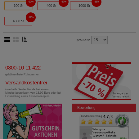
22%
37%
21%
100 St
400 St
1000 St
20%
4000 St
pro Seite
0800-10 11 422
gebührenfreie Rufnummer
Versandkostenfrei
innerhalb Deutschlands bei einem
Mindestbestellwert von 13,99 Euro oder bei
Einsendung eines Kassenrezeptes
Bewertung