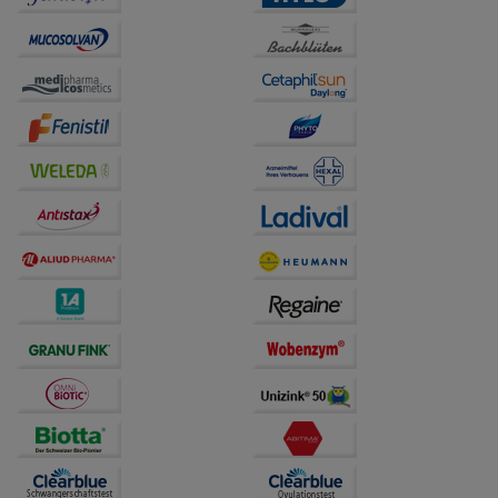
unserer Website sammeln, mit deren Hilfe wir unsere
Website weiter für Sie optimieren können, den Inhalt
auf unserer Website aber auch die Werbung auf
Drittseiten möglichst relevant für Sie zu gestalten.
Bitte beachten Sie, dass Daten hierfür teilweise an
Dritte wie z.B. Google oder soziale Medien
übertragen werden.