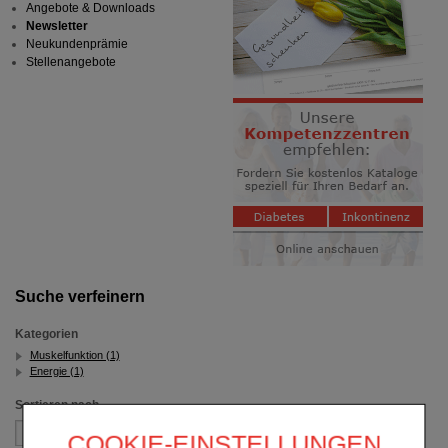
Angebote & Downloads
Newsletter
Neukundenprämie
Stellenangebote
Suche verfeinern
Kategorien
Muskelfunktion (1)
Energie (1)
Sortieren nach
COOKIE-EINSTELLUNGEN