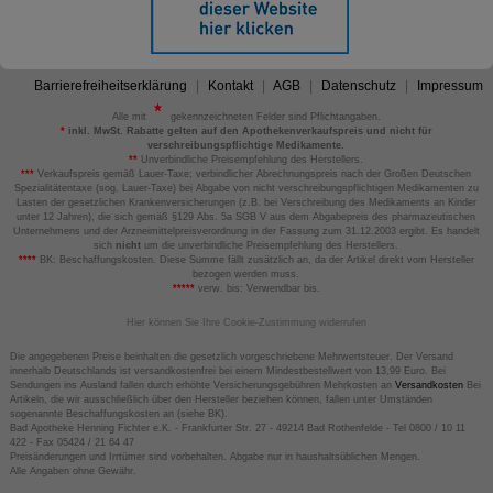
Barrierefreiheitserklärung
Kontakt
AGB
Datenschutz
Impressum
Alle mit
gekennzeichneten Felder sind Pflichtangaben.
*
inkl. MwSt. Rabatte gelten auf den Apothekenverkaufspreis und nicht für
verschreibungspflichtige Medikamente.
**
Unverbindliche Preisempfehlung des Herstellers.
***
Verkaufspreis gemäß Lauer-Taxe; verbindlicher Abrechnungspreis nach der Großen Deutschen
Spezialitätentaxe (sog. Lauer-Taxe) bei Abgabe von nicht verschreibungspflichtigen Medikamenten zu
Lasten der gesetzlichen Krankenversicherungen (z.B. bei Verschreibung des Medikaments an Kinder
unter 12 Jahren), die sich gemäß §129 Abs. 5a SGB V aus dem Abgabepreis des pharmazeutischen
Unternehmens und der Arzneimittelpreisverordnung in der Fassung zum 31.12.2003 ergibt. Es handelt
sich
nicht
um die unverbindliche Preisempfehlung des Herstellers.
****
BK: Beschaffungskosten. Diese Summe fällt zusätzlich an, da der Artikel direkt vom Hersteller
bezogen werden muss.
*****
verw. bis: Verwendbar bis.
Hier können Sie Ihre Cookie-Zustimmung widerrufen
Die angegebenen Preise beinhalten die gesetzlich vorgeschriebene Mehrwertsteuer. Der Versand
innerhalb Deutschlands ist versandkostenfrei bei einem Mindestbestellwert von 13,99 Euro. Bei
Sendungen ins Ausland fallen durch erhöhte Versicherungsgebühren Mehrkosten an
Versandkosten
Bei
Artikeln, die wir ausschließlich über den Hersteller beziehen können, fallen unter Umständen
sogenannte Beschaffungskosten an (siehe BK).
Bad Apotheke Henning Fichter e.K. - Frankfurter Str. 27 - 49214 Bad Rothenfelde - Tel 0800 / 10 11
422 - Fax 05424 / 21 64 47
Preisänderungen und Irrtümer sind vorbehalten. Abgabe nur in haushaltsüblichen Mengen.
Alle Angaben ohne Gewähr.