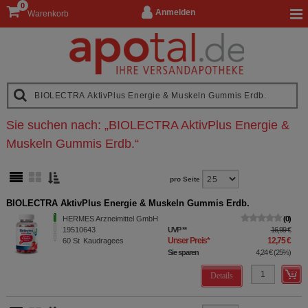
0
Anmelden
Warenkorb
Sie suchen nach:
„
BIOLECTRA AktivPlus Energie &
Muskeln Gummis Erdb.
“
pro Seite
BIOLECTRA AktivPlus Energie & Muskeln Gummis Erdb.
HERMES Arzneimittel GmbH
0
19510643
UVP
**
16,99 €
Unser Preis
*
12,75 €
60
St
Kaudragees
Sie sparen
4,24 €
(
25%
)
Details