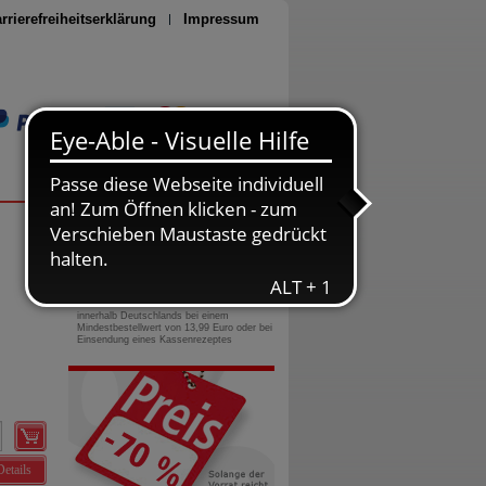
rrierefreiheitserklärung
Impressum
Seite drucken
0800-10 11 422
gebührenfreie Rufnummer
Versandkostenfrei
innerhalb Deutschlands bei einem
Mindestbestellwert von 13,99 Euro oder bei
Einsendung eines Kassenrezeptes
Details