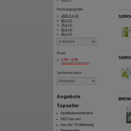
Packungsgröße
20X1.5 g (2)
SIDROG
80 g (1)
75 g (1)
50 g (1)
30 g (1)
Preis
SIDROG
1.00 - 4.99
(auswahl entfernen)
Sortieren nach
Angebote
BRENN
Topseller
Apothekensortiment
NEU bei uns
Aus der TV-Werbung
Preisknüller