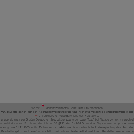
Alle mit
gekennzeichneten Felder sind Pflichtangaben.
MwSt. Rabatte gelten auf den Apothekenverkaufspreis und nicht für verschreibungspflichtige Medi
**
Unverbindliche Preisempfehlung des Herstellers.
nungspreis nach der Großen Deutschen Spezialitätentaxe (sog. Lauer-Taxe) bei Abgabe von nicht verschrei
ts an Kinder unter 12 Jahren), die sich gemäß §129 Abs. 5a SGB V aus dem Abgabepreis des pharmazeutis
assung zum 31.12.2003 ergibt. Es handelt sich
nicht
um die unverbindliche Preisempfehlung des Hersteller
 Beschaffungskosten. Diese Summe fällt zusätzlich an, da der Artikel direkt vom Hersteller bezogen werd