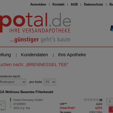
Anmelden
Kontakt
AGB
Datenschutz
Ba
ellung
Kundendaten
Ihre Apotheke
suchen nach:
„
BRENNESSEL TEE
“
Sortieren nach:
pro Seite
A Wellness Basentee Filterbeutel
Uriach Germany GmbH
0
07169593
UVP
**
5,20 €
Unser Preis
*
4,25 €
20X1.5
g
Tee
Sie sparen
0,95 €
(
18%
)