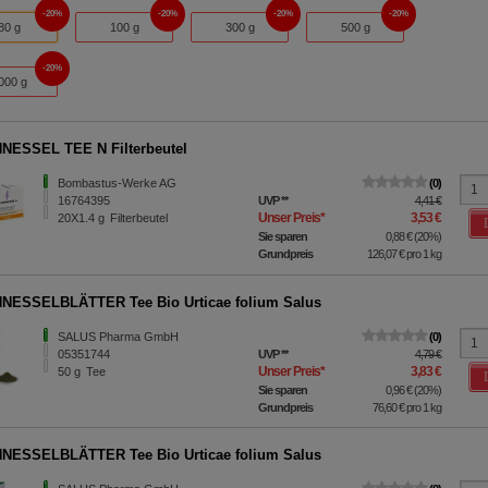
20%
20%
20%
20%
80 g
100 g
300 g
500 g
20%
000 g
ESSEL TEE N Filterbeutel
Bombastus-Werke AG
0
16764395
UVP
**
4,41 €
Unser Preis
*
3,53 €
20X1.4
g
Filterbeutel
Sie sparen
0,88 €
(
20%
)
Grundpreis
126,07 €
pro 1 kg
NESSELBLÄTTER Tee Bio Urticae folium Salus
SALUS Pharma GmbH
0
05351744
UVP
**
4,79 €
Unser Preis
*
3,83 €
50
g
Tee
Sie sparen
0,96 €
(
20%
)
Grundpreis
76,60 €
pro 1 kg
NESSELBLÄTTER Tee Bio Urticae folium Salus