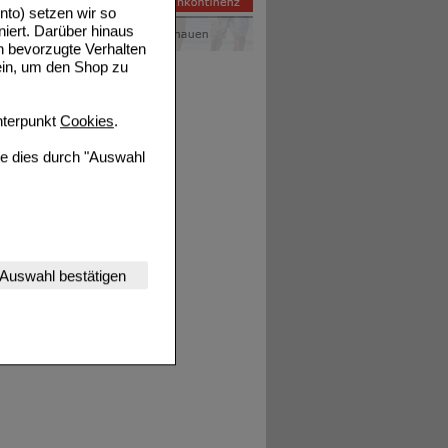
to) setzen wir so
niert. Darüber hinaus
n bevorzugte Verhalten
ein, um den Shop zu
terpunkt
Cookies
.
ie dies durch "Auswahl
nserer Website
Auswahl bestätigen
tet werden kann.
estalten,
rhaltensweisen (z.B.
nisse zugeschrittene
ng unserer Website
uf unserer Website aber
, dass Daten hierfür