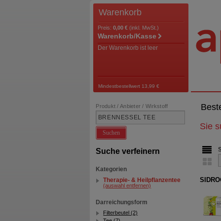
Warenkorb
Preis:
0,00 €
(inkl. MwSt.)
Warenkorb/Kasse
Der Warenkorb ist leer
Mindestbestellwert 13,99 €
Best
Produkt / Anbieter / Wirkstoff
Sie 
Suchen
Suche verfeinern
Kategorien
SIDROG
Therapie- & Heilpflanzentee
(auswahl entfernen)
Darreichungsform
Filterbeutel (2)
Tee (7)