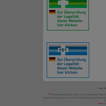
*
inkl. 
***
Verkaufspreis gemäß Lauer-Taxe; verbindlicher Abrech
Krankenversicherungen (z.B. bei Verschreibung des Medikamen
F
****
BK: