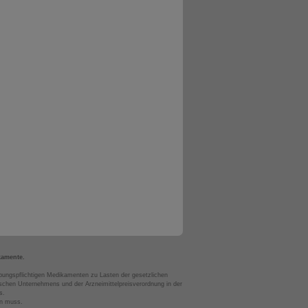
kamente.
bungspflichtigen Medikamenten zu Lasten der gesetzlichen
chen Unternehmens und der Arzneimittelpreisverordnung in der
s.
en muss.