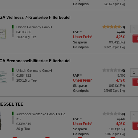
Grundpreis
141,67 €
pro 1 kg
A Wellness 7-Kräutertee Filterbeutel
Uriach Germany GmbH
1
04103636
UVP
**
5,20 €
Unser Preis
*
4,25 €
20X2.0
g
Tee
Sie sparen
0,95 €
(
18%
)
Grundpreis
106,25 €
pro 1 kg
A Brennnesselblättertee Filterbeutel
Uriach Germany GmbH
0
01884722
UVP
**
5,40 €
Unser Preis
*
4,49 €
20X1.5
g
Tee
Sie sparen
0,91 €
(
17%
)
Grundpreis
149,67 €
pro 1 kg
ESSEL TEE
Alexander Weltecke GmbH & Co
0
KG
UVP
**
5,06 €
Unser Preis
*
4,05 €
03394519
80
g
Tee
Sie sparen
1,01 €
(
20%
)
Grundpreis
50,63 €
pro 1 kg