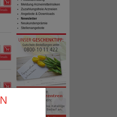
Meldung Arzneimittelrisiken
Zuzahlungsfreie Arzneien
Details
Angebote & Downloads
Newsletter
Neukundenprämie
Stellenangebote
Details
Details
EN