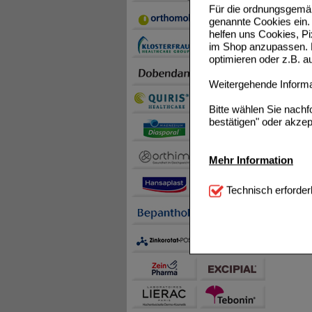
Für die ordnungsgemäß
genannte Cookies ein. 
helfen uns Cookies, P
im Shop anzupassen. D
optimieren oder z.B. 
Weitergehende Informat
Bitte wählen Sie nach
bestätigen" oder akzep
Mehr Information
Technisch Notwendi
Technisch erforder
notwendig sind (z.B. N
Komfort:
Diese Cookie
beispielsweise für di
Spracheinstellung) an
Inhalte anzuzeigen un
Statistik & Tracking:
H
sammeln, mit deren Hil
auch die Werbung auf Dr