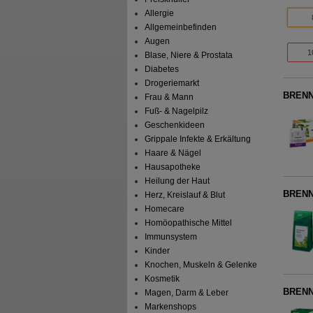
Allergie
Allgemeinbefinden
Augen
1
Blase, Niere & Prostata
Diabetes
Drogeriemarkt
BRENNN
Frau & Mann
Fuß- & Nagelpilz
Geschenkideen
Grippale Infekte & Erkältung
Haare & Nägel
Hausapotheke
Heilung der Haut
BRENN
Herz, Kreislauf & Blut
Homecare
Homöopathische Mittel
Immunsystem
Kinder
Knochen, Muskeln & Gelenke
Kosmetik
BRENN
Magen, Darm & Leber
Markenshops