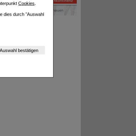
terpunkt
Cookies
.
ie dies durch "Auswahl
nserer Website
Auswahl bestätigen
tet werden kann.
estalten,
rhaltensweisen (z.B.
nisse zugeschrittene
ng unserer Website
uf unserer Website aber
, dass Daten hierfür