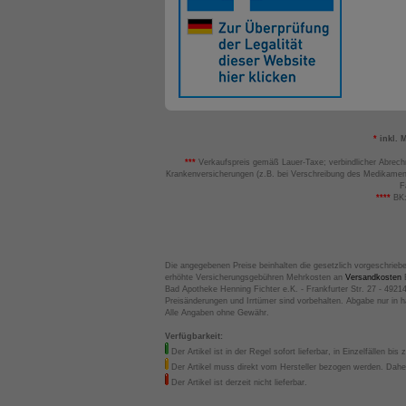
*
inkl. 
***
Verkaufspreis gemäß Lauer-Taxe; verbindlicher Abrech
Krankenversicherungen (z.B. bei Verschreibung des Medikamen
F
****
BK:
Die angegebenen Preise beinhalten die gesetzlich vorgeschrieb
erhöhte Versicherungsgebühren Mehrkosten an
Versandkosten
B
Bad Apotheke Henning Fichter e.K. - Frankfurter Str. 27 - 4921
Preisänderungen und Irrtümer sind vorbehalten. Abgabe nur in 
Alle Angaben ohne Gewähr.
Verfügbarkeit:
Der Artikel ist in der Regel sofort lieferbar, in Einzelfällen bis 
Der Artikel muss direkt vom Hersteller bezogen werden. Daher
Der Artikel ist derzeit nicht lieferbar.