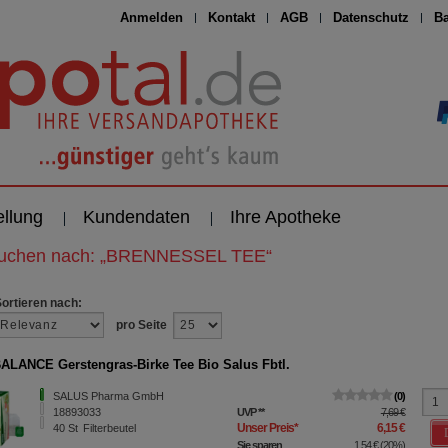
Anmelden
Kontakt
AGB
Datenschutz
Ba
ellung
Kundendaten
Ihre Apotheke
suchen nach:
„
BRENNESSEL TEE
“
Sortieren nach:
pro Seite
LANCE Gerstengras-Birke Tee Bio Salus Fbtl.
SALUS Pharma GmbH
0
18893033
UVP
**
7,69 €
Unser Preis
*
6,15 €
40
St
Filterbeutel
Sie sparen
1,54 €
(
20%
)