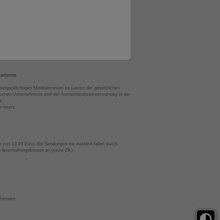
kamente.
bungspflichtigen Medikamenten zu Lasten der gesetzlichen
chen Unternehmens und der Arzneimittelpreisverordnung in der
s.
en muss.
t von 13,99 Euro. Bei Sendungen ins Ausland fallen durch
te Beschaffungskosten an (siehe BK).
ormiert.