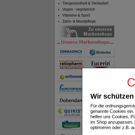
Tiergesundheit & Tierbedarf
Vegan - vegetarisch
Vitamine & Sport
Zahn- & Mundpflege
C
Wir schützen 
Für die ordnungsgemäß
genannte Cookies ein. 
helfen uns Cookies, P
im Shop anzupassen. D
optimieren oder z.B. 