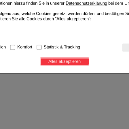
ionen hierzu finden Sie in unserer
Datenschutzerklärung
bei dem Un
folgend aus, welche Cookies gesetzt werden dürfen, und bestätigen S
tieren Sie alle Cookies durch "Alles akzeptieren":
g:
Hierbei handelt es sich um Cookies, die für die Grundfunktionen u
lich
Komfort
Statistik & Tracking
avigation, Warenkorb, Kundenkonto), weshalb auf diese nicht verzich
s werden genutzt um das Einkaufserlebnis noch ansprechender zu g
Alles akzeptieren
e Wiedererkennung des Besuchers oder unsere Seite an bevorzugte Ve
zupassen. Komfort-Cookies ermöglichen es uns auch auf Ihre Bedürf
d unser Partnerprogramm zu betreiben.
ierüber lassen sich Informationen über die Art und Weise der Nutzu
fe wir unsere Website weiter für Sie optimieren können, den Inhalt a
ittseiten möglichst relevant für Sie zu gestalten. Bitte beachten Sie
e z.B. Google oder soziale Medien übertragen werden.