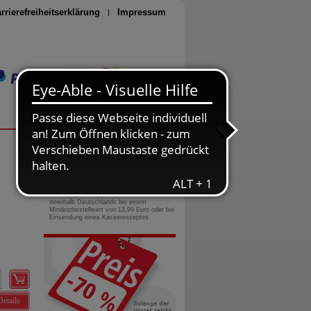
rrierefreiheitserklärung
Impressum
Seite drucken
0800-10 11 422
gebührenfreie Rufnummer
Versandkostenfrei
innerhalb Deutschlands bei einem
Mindestbestellwert von 13,99 Euro oder bei
Einsendung eines Kassenrezeptes
Details