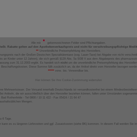
Alle mit
gekennzeichneten Felder sind Pflichtangaben.
MwSt. Rabatte gelten auf den Apothekenverkaufspreis und nicht für verschreibungspflichtige Medi
**
Unverbindliche Preisempfehlung des Herstellers.
nungspreis nach der Großen Deutschen Spezialitätentaxe (sog. Lauer-Taxe) bei Abgabe von nicht verschrei
ts an Kinder unter 12 Jahren), die sich gemäß §129 Abs. 5a SGB V aus dem Abgabepreis des pharmazeutis
assung zum 31.12.2003 ergibt. Es handelt sich
nicht
um die unverbindliche Preisempfehlung des Hersteller
 Beschaffungskosten. Diese Summe fällt zusätzlich an, da der Artikel direkt vom Hersteller bezogen werd
*****
verw. bis: Verwendbar bis.
Hier können Sie Ihre Cookie-Zustimmung widerrufen
ene Mehrwertsteuer. Der Versand innerhalb Deutschlands ist versandkostenfrei bei einem Mindestbestellwer
ei Artikeln, die wir ausschließlich über den Hersteller beziehen können, fallen unter Umständen sogenann
4 Bad Rothenfelde - Tel 0800 / 10 11 422 - Fax 05424 / 21 64 47
haushaltsüblichen Mengen.
zu 6 Tage.
 kann es zu längeren Lieferzeiten und ggf. Zusatzkosten (siehe BK) kommen. In diesem Fall werden Sie inf