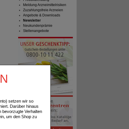
Meldung Arzneimittelrisiken
Zuzahlungsfreie Arzneien
Angebote & Downloads
Newsletter
Neukundenprämie
Stellenangebote
EN
to) setzen wir so
niert. Darüber hinaus
n bevorzugte Verhalten
ein, um den Shop zu