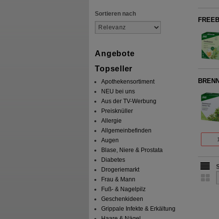
Sortieren nach
FREEB
Angebote
Topseller
BRENN
Apothekensortiment
NEU bei uns
Aus der TV-Werbung
Preisknüller
Allergie
Allgemeinbefinden
Augen
Blase, Niere & Prostata
Diabetes
Drogeriemarkt
Frau & Mann
Fuß- & Nagelpilz
Geschenkideen
Grippale Infekte & Erkältung
Haare & Nägel