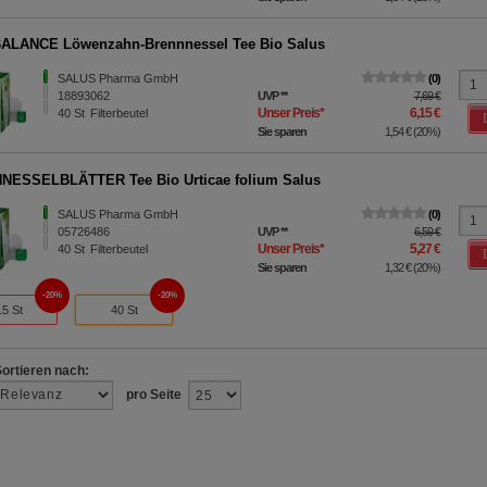
ALANCE Löwenzahn-Brennnessel Tee Bio Salus
SALUS Pharma GmbH
0
18893062
UVP
**
7,69 €
Unser Preis
*
6,15 €
40
St
Filterbeutel
Sie sparen
1,54 €
(
20%
)
NESSELBLÄTTER Tee Bio Urticae folium Salus
SALUS Pharma GmbH
0
05726486
UVP
**
6,59 €
Unser Preis
*
5,27 €
40
St
Filterbeutel
Sie sparen
1,32 €
(
20%
)
20%
20%
15 St
40 St
Sortieren nach:
pro Seite