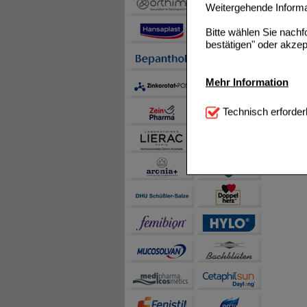
Weitergehende Informat
Bitte wählen Sie nach
bestätigen" oder akzep
Mehr Information
Technisch Notwendi
Technisch erforder
notwendig sind (z.B. N
Komfort:
Diese Cookie
beispielsweise für di
Spracheinstellung) an
Inhalte anzuzeigen un
Statistik & Tracking:
H
sammeln, mit deren Hil
auch die Werbung auf Dr
teilweise an Dritte wi