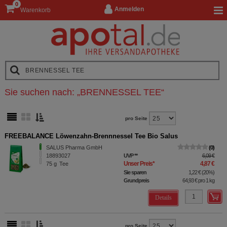
0
Anmelden
Warenkorb
Sie suchen nach:
„
BRENNESSEL TEE
“
pro Seite
FREEBALANCE Löwenzahn-Brennnessel Tee Bio Salus
SALUS Pharma GmbH
0
18893027
UVP
**
6,09 €
Unser Preis
*
4,87 €
75
g
Tee
Sie sparen
1,22 €
(
20%
)
Grundpreis
64,93 €
pro 1 kg
Details
pro Seite