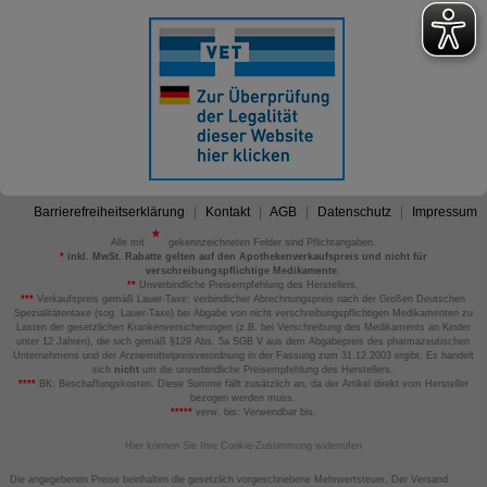
Barrierefreiheitserklärung
Kontakt
AGB
Datenschutz
Impressum
Alle mit
gekennzeichneten Felder sind Pflichtangaben.
*
inkl. MwSt. Rabatte gelten auf den Apothekenverkaufspreis und nicht für
verschreibungspflichtige Medikamente.
**
Unverbindliche Preisempfehlung des Herstellers.
***
Verkaufspreis gemäß Lauer-Taxe; verbindlicher Abrechnungspreis nach der Großen Deutschen
Spezialitätentaxe (sog. Lauer-Taxe) bei Abgabe von nicht verschreibungspflichtigen Medikamenten zu
Lasten der gesetzlichen Krankenversicherungen (z.B. bei Verschreibung des Medikaments an Kinder
unter 12 Jahren), die sich gemäß §129 Abs. 5a SGB V aus dem Abgabepreis des pharmazeutischen
Unternehmens und der Arzneimittelpreisverordnung in der Fassung zum 31.12.2003 ergibt. Es handelt
sich
nicht
um die unverbindliche Preisempfehlung des Herstellers.
****
BK: Beschaffungskosten. Diese Summe fällt zusätzlich an, da der Artikel direkt vom Hersteller
bezogen werden muss.
*****
verw. bis: Verwendbar bis.
Hier können Sie Ihre Cookie-Zustimmung widerrufen
Die angegebenen Preise beinhalten die gesetzlich vorgeschriebene Mehrwertsteuer. Der Versand