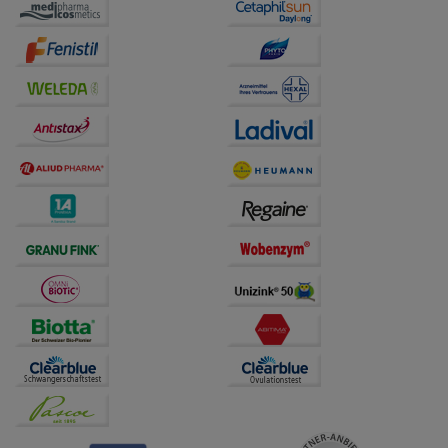
auf unserer Website aber auch die Werbung auf
Drittseiten möglichst relevant für Sie zu gestalten.
Bitte beachten Sie, dass Daten hierfür teilweise an
Dritte wie z.B. Google oder soziale Medien
übertragen werden.