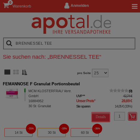
0
Anmelden
Warenkorb
Sie suchen nach:
„
BRENNESSEL TEE
“
pro Seite
FEMANNOSE F Granulat Portionsbeutel
MCM KLOSTERFRAU Vertr.
0
GmbH
UVP
**
42,74 €
Unser Preis
*
28,69 €
16884952
30
St
Granulat
Sie sparen
14,05 €
(
33%
)
Details
31%
33%
36%
14 St
30 St
60 St