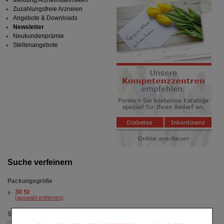
Meldung Arzneimittelrisiken
Zuzahlungsfreie Arzneien
Angebote & Downloads
Newsletter
Neukundenprämie
Stellenangebote
Suche verfeinern
Packungsgröße
30 St
(auswahl entfernen)
Sortieren nach