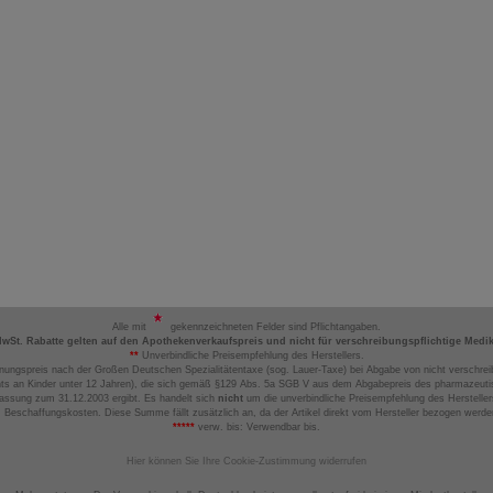
Alle mit
gekennzeichneten Felder sind Pflichtangaben.
MwSt. Rabatte gelten auf den Apothekenverkaufspreis und nicht für verschreibungspflichtige Medi
**
Unverbindliche Preisempfehlung des Herstellers.
nungspreis nach der Großen Deutschen Spezialitätentaxe (sog. Lauer-Taxe) bei Abgabe von nicht verschrei
ts an Kinder unter 12 Jahren), die sich gemäß §129 Abs. 5a SGB V aus dem Abgabepreis des pharmazeutis
assung zum 31.12.2003 ergibt. Es handelt sich
nicht
um die unverbindliche Preisempfehlung des Hersteller
 Beschaffungskosten. Diese Summe fällt zusätzlich an, da der Artikel direkt vom Hersteller bezogen werd
*****
verw. bis: Verwendbar bis.
Hier können Sie Ihre Cookie-Zustimmung widerrufen