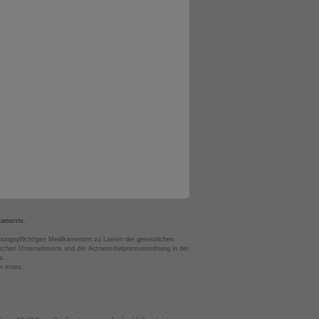
kamente.
bungspflichtigen Medikamenten zu Lasten der gesetzlichen
chen Unternehmens und der Arzneimittelpreisverordnung in der
s.
en muss.