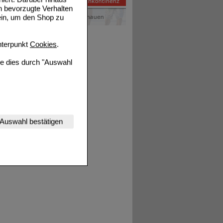
n bevorzugte Verhalten
ein, um den Shop zu
terpunkt
Cookies
.
ie dies durch "Auswahl
nserer Website
Auswahl bestätigen
tet werden kann.
estalten,
rhaltensweisen (z.B.
nisse zugeschrittene
ng unserer Website
uf unserer Website aber
, dass Daten hierfür