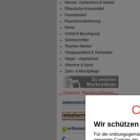
Nerven, Gedächtnis & Gemüt
Pflanzliche Arzneimittel
Praxisbedarf
Raucherentwöhnung
Reise
Schlaf & Beruhigung
Schmerzmittel
Themen-Welten
Tiergesundheit & Tierbedarf
Vegan - vegetarisch
Vitamine & Sport
Zahn- & Mundpflege
C
Wir schützen 
Für die ordnungsgemäß
genannte Cookies ein. 