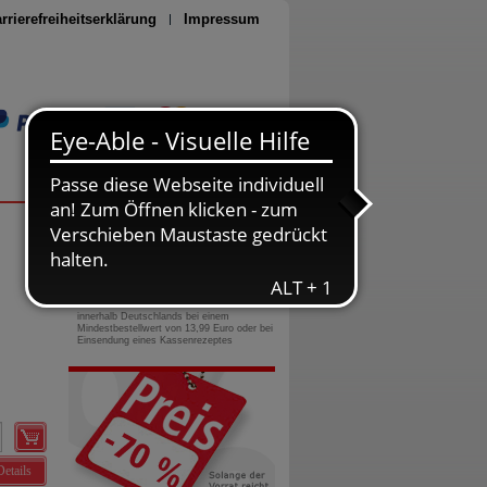
rrierefreiheitserklärung
Impressum
Seite drucken
0800-10 11 422
gebührenfreie Rufnummer
Versandkostenfrei
innerhalb Deutschlands bei einem
Mindestbestellwert von 13,99 Euro oder bei
Einsendung eines Kassenrezeptes
Details