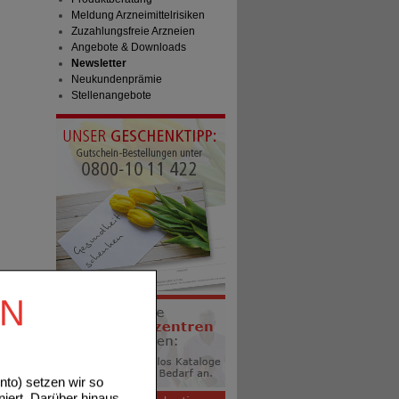
Meldung Arzneimittelrisiken
Zuzahlungsfreie Arzneien
Angebote & Downloads
Newsletter
Neukundenprämie
Stellenangebote
EN
to) setzen wir so
niert. Darüber hinaus