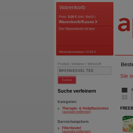
Warenkorb
Preis:
0,00 €
(inkl. MwSt.)
Warenkorb/Kasse
Der Warenkorb ist leer
Mindestbestellwert 13,99 €
Best
Produkt / Anbieter / Wirkstoff
Sie 
Suchen
Suche verfeinern
Kategorien
FREEBA
Therapie- & Heilpflanzentee
(auswahl entfernen)
Darreichungsform
Filterbeutel
(auswahl entfernen)