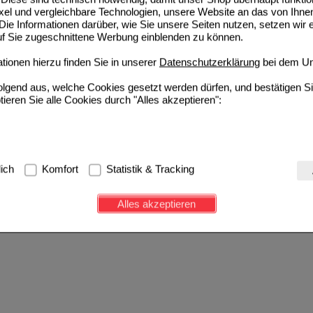
ixel und vergleichbare Technologien, unsere Website an das von Ihne
ie Informationen darüber, wie Sie unsere Seiten nutzen, setzen wir 
auf Sie zugeschnittene Werbung einblenden zu können.
ionen hierzu finden Sie in unserer
Datenschutzerklärung
bei dem Un
folgend aus, welche Cookies gesetzt werden dürfen, und bestätigen S
tieren Sie alle Cookies durch "Alles akzeptieren":
g:
Hierbei handelt es sich um Cookies, die für die Grundfunktionen u
lich
Komfort
Statistik & Tracking
avigation, Warenkorb, Kundenkonto), weshalb auf diese nicht verzich
s werden genutzt um das Einkaufserlebnis noch ansprechender zu g
Alles akzeptieren
e Wiedererkennung des Besuchers oder unsere Seite an bevorzugte Ve
zupassen. Komfort-Cookies ermöglichen es uns auch auf Ihre Bedürf
d unser Partnerprogramm zu betreiben.
ierüber lassen sich Informationen über die Art und Weise der Nutzu
fe wir unsere Website weiter für Sie optimieren können, den Inhalt a
ittseiten möglichst relevant für Sie zu gestalten. Bitte beachten Sie
e z.B. Google oder soziale Medien übertragen werden.