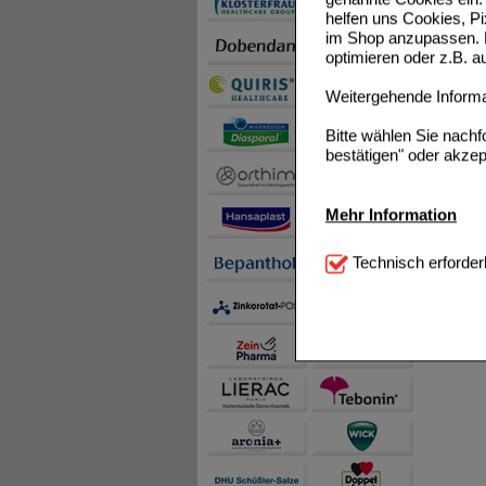
helfen uns Cookies, P
im Shop anzupassen. D
optimieren oder z.B. 
Weitergehende Informat
Bitte wählen Sie nach
bestätigen" oder akzep
Mehr Information
Technisch Notwendi
Technisch erforder
notwendig sind (z.B. N
Komfort:
Diese Cookie
beispielsweise für di
Spracheinstellung) an
Inhalte anzuzeigen un
Statistik & Tracking:
H
sammeln, mit deren Hil
auch die Werbung auf Dr
teilweise an Dritte wi