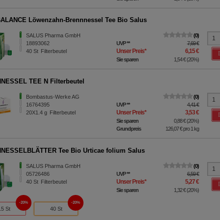
ALANCE Löwenzahn-Brennnessel Tee Bio Salus
SALUS Pharma GmbH
0
18893062
UVP
**
7,69 €
Unser Preis
*
6,15 €
40
St
Filterbeutel
Sie sparen
1,54 €
(
20%
)
ESSEL TEE N Filterbeutel
Bombastus-Werke AG
0
16764395
UVP
**
4,41 €
Unser Preis
*
3,53 €
20X1.4
g
Filterbeutel
Sie sparen
0,88 €
(
20%
)
Grundpreis
126,07 €
pro 1 kg
NESSELBLÄTTER Tee Bio Urticae folium Salus
SALUS Pharma GmbH
0
05726486
UVP
**
6,59 €
Unser Preis
*
5,27 €
40
St
Filterbeutel
Sie sparen
1,32 €
(
20%
)
20%
20%
15 St
40 St