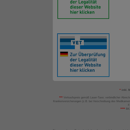
*
inkl. 
***
Verkaufspreis gemäß Lauer-Taxe; verbindlicher Abrech
Krankenversicherungen (z.B. bei Verschreibung des Medikamen
F
****
BK: