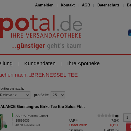
Anmelden
Kontakt
AGB
Datenschutz
Ba
ellung
Kundendaten
Ihre Apotheke
suchen nach:
„
BRENNESSEL TEE
“
Sortieren nach:
pro Seite
LANCE Gerstengras-Birke Tee Bio Salus Fbtl.
SALUS Pharma GmbH
0
18893033
UVP
**
7,69 €
Unser Preis
*
6,15 €
40
St
Filterbeutel
Sie sparen
1,54 €
(
20%
)