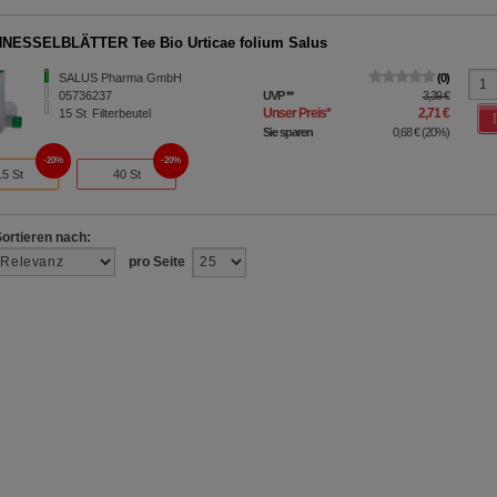
NESSELBLÄTTER Tee Bio Urticae folium Salus
SALUS Pharma GmbH
0
05736237
UVP
**
3,39 €
Unser Preis
*
2,71 €
15
St
Filterbeutel
Sie sparen
0,68 €
(
20%
)
20%
20%
15 St
40 St
Sortieren nach:
pro Seite