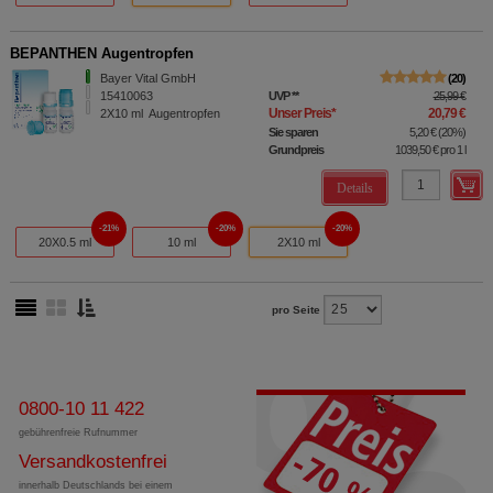
BEPANTHEN Augentropfen
Bayer Vital GmbH
20
15410063
UVP
**
25,99 €
Unser Preis
*
20,79 €
2X10
ml
Augentropfen
Sie sparen
5,20 €
(
20%
)
Grundpreis
1039,50 €
pro 1 l
Details
21%
20%
20%
20X0.5 ml
10 ml
2X10 ml
pro Seite
0800-10 11 422
gebührenfreie Rufnummer
Versandkostenfrei
innerhalb Deutschlands bei einem