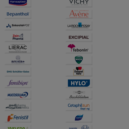
Verhaltensweisen (z.B. Spracheinstellung)
anzupassen. Komfort-Cookies ermöglichen es uns
auch auf Ihre Bedürfnisse zugeschrittene Inhalte
anzuzeigen und unser Partnerprogramm zu
betreiben.
Statistik & Tracking:
Hierüber lassen sich
Informationen über die Art und Weise der Nutzung
unserer Website sammeln, mit deren Hilfe wir unsere
Website weiter für Sie optimieren können, den Inhalt
auf unserer Website aber auch die Werbung auf
Drittseiten möglichst relevant für Sie zu gestalten.
Bitte beachten Sie, dass Daten hierfür teilweise an
Dritte wie z.B. Google oder soziale Medien
übertragen werden.