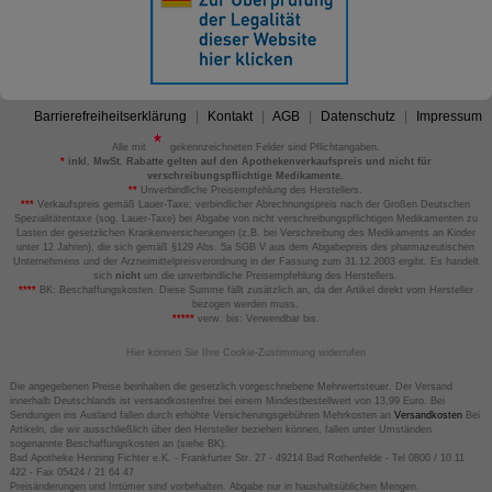
Barrierefreiheitserklärung
Kontakt
AGB
Datenschutz
Impressum
Alle mit
gekennzeichneten Felder sind Pflichtangaben.
*
inkl. MwSt. Rabatte gelten auf den Apothekenverkaufspreis und nicht für
verschreibungspflichtige Medikamente.
**
Unverbindliche Preisempfehlung des Herstellers.
***
Verkaufspreis gemäß Lauer-Taxe; verbindlicher Abrechnungspreis nach der Großen Deutschen
Spezialitätentaxe (sog. Lauer-Taxe) bei Abgabe von nicht verschreibungspflichtigen Medikamenten zu
Lasten der gesetzlichen Krankenversicherungen (z.B. bei Verschreibung des Medikaments an Kinder
unter 12 Jahren), die sich gemäß §129 Abs. 5a SGB V aus dem Abgabepreis des pharmazeutischen
Unternehmens und der Arzneimittelpreisverordnung in der Fassung zum 31.12.2003 ergibt. Es handelt
sich
nicht
um die unverbindliche Preisempfehlung des Herstellers.
****
BK: Beschaffungskosten. Diese Summe fällt zusätzlich an, da der Artikel direkt vom Hersteller
bezogen werden muss.
*****
verw. bis: Verwendbar bis.
Hier können Sie Ihre Cookie-Zustimmung widerrufen
Die angegebenen Preise beinhalten die gesetzlich vorgeschriebene Mehrwertsteuer. Der Versand
innerhalb Deutschlands ist versandkostenfrei bei einem Mindestbestellwert von 13,99 Euro. Bei
Sendungen ins Ausland fallen durch erhöhte Versicherungsgebühren Mehrkosten an
Versandkosten
Bei
Artikeln, die wir ausschließlich über den Hersteller beziehen können, fallen unter Umständen
sogenannte Beschaffungskosten an (siehe BK).
Bad Apotheke Henning Fichter e.K. - Frankfurter Str. 27 - 49214 Bad Rothenfelde - Tel 0800 / 10 11
422 - Fax 05424 / 21 64 47
Preisänderungen und Irrtümer sind vorbehalten. Abgabe nur in haushaltsüblichen Mengen.