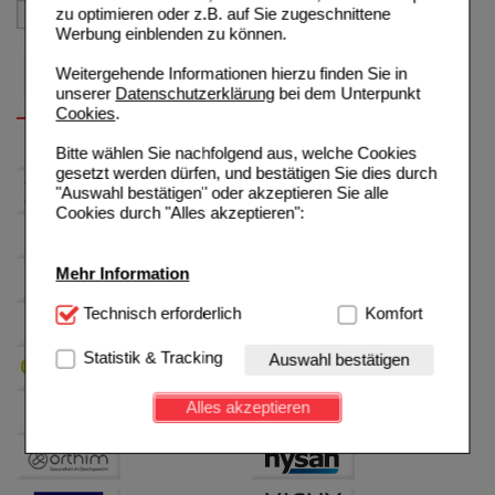
zu optimieren oder z.B. auf Sie zugeschnittene
Werbung einblenden zu können.
Weitergehende Informationen hierzu finden Sie in
unserer
Datenschutzerklärung
bei dem Unterpunkt
Cookies
.
Bitte wählen Sie nachfolgend aus, welche Cookies
gesetzt werden dürfen, und bestätigen Sie dies durch
"Auswahl bestätigen" oder akzeptieren Sie alle
Cookies durch "Alles akzeptieren":
Mehr Information
Technisch Notwendig:
Technisch erforderlich
Hierbei handelt es sich um
Komfort
Cookies, die für die Grundfunktionen unserer
Website notwendig sind (z.B. Navigation, Warenkorb,
Statistik & Tracking
Auswahl bestätigen
Kundenkonto), weshalb auf diese nicht verzichtet
werden kann.
Alles akzeptieren
Komfort:
Diese Cookies werden genutzt um das
Einkaufserlebnis noch ansprechender zu gestalten,
beispielsweise für die Wiedererkennung des
Besuchers oder unsere Seite an bevorzugte