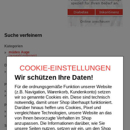
Suche verfeinern
Kategorien
müdes Auge
(auswahl entfernen)
Darreichungsform
COOKIE-EINSTELLUNGEN
Augentropfen
(auswahl entfernen)
Wir schützen Ihre Daten!
Packungsgröße
Für die ordnungsgemäße Funktion unserer Website
2X10 ml (1)
(z.B. Navigation, Warenkorb, Kundenkonto) setzen
10 ml (1)
wir so genannte Cookies ein. Diese sind technisch
notwendig, damit unser Shop überhaupt funktioniert.
Preis
Darüber hinaus helfen uns Cookies, Pixel und
< 12.50 (1)
vergleichbare Technologien, unsere Website an das
>= 12.50 (1)
von Ihnen bevorzugte Verhalten im Shop
anzupassen. Die Informationen darüber, wie Sie
Sortieren nach
unsere Seiten nutzen, setzen wir ein, um den Shop