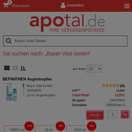
0
Anmelden
Warenkorb
Sie suchen nach:
„
Bayer Vital GmbH
“
pro Seite
BEPANTHEN Augentropfen
Bayer Vital GmbH
21
10394879
UVP
**
14,99 €
Unser Preis
*
12,05 €
10
ml
Augentropfen
Sie sparen
2,94 €
(
20%
)
Grundpreis
1205,00 €
pro 1 l
Details
21%
20%
20%
20X0.5 ml
10 ml
2X10 ml