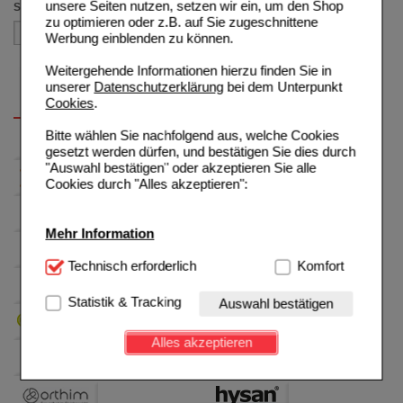
unsere Seiten nutzen, setzen wir ein, um den Shop
Sortieren nach
zu optimieren oder z.B. auf Sie zugeschnittene
Werbung einblenden zu können.
Weitergehende Informationen hierzu finden Sie in
unserer
Datenschutzerklärung
bei dem Unterpunkt
Cookies
.
Bitte wählen Sie nachfolgend aus, welche Cookies
gesetzt werden dürfen, und bestätigen Sie dies durch
"Auswahl bestätigen" oder akzeptieren Sie alle
Cookies durch "Alles akzeptieren":
Mehr Information
Technisch Notwendig:
Technisch erforderlich
Hierbei handelt es sich um
Komfort
Cookies, die für die Grundfunktionen unserer
Website notwendig sind (z.B. Navigation, Warenkorb,
Statistik & Tracking
Auswahl bestätigen
Kundenkonto), weshalb auf diese nicht verzichtet
werden kann.
Alles akzeptieren
Komfort:
Diese Cookies werden genutzt um das
Einkaufserlebnis noch ansprechender zu gestalten,
beispielsweise für die Wiedererkennung des