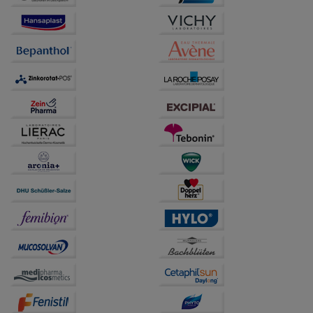
Besuchers oder unsere Seite an bevorzugte
Verhaltensweisen (z.B. Spracheinstellung)
anzupassen. Komfort-Cookies ermöglichen es uns
auch auf Ihre Bedürfnisse zugeschrittene Inhalte
anzuzeigen und unser Partnerprogramm zu
betreiben.
Statistik & Tracking:
Hierüber lassen sich
Informationen über die Art und Weise der Nutzung
unserer Website sammeln, mit deren Hilfe wir unsere
Website weiter für Sie optimieren können, den Inhalt
auf unserer Website aber auch die Werbung auf
Drittseiten möglichst relevant für Sie zu gestalten.
Bitte beachten Sie, dass Daten hierfür teilweise an
Dritte wie z.B. Google oder soziale Medien
übertragen werden.