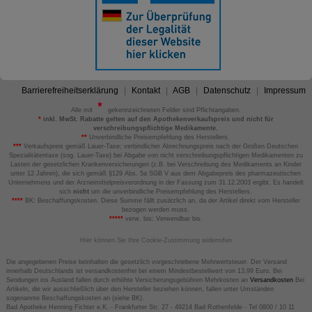
Barrierefreiheitserklärung
Kontakt
AGB
Datenschutz
Impressum
Alle mit
gekennzeichneten Felder sind Pflichtangaben.
*
inkl. MwSt. Rabatte gelten auf den Apothekenverkaufspreis und nicht für
verschreibungspflichtige Medikamente.
**
Unverbindliche Preisempfehlung des Herstellers.
***
Verkaufspreis gemäß Lauer-Taxe; verbindlicher Abrechnungspreis nach der Großen Deutschen
Spezialitätentaxe (sog. Lauer-Taxe) bei Abgabe von nicht verschreibungspflichtigen Medikamenten zu
Lasten der gesetzlichen Krankenversicherungen (z.B. bei Verschreibung des Medikaments an Kinder
unter 12 Jahren), die sich gemäß §129 Abs. 5a SGB V aus dem Abgabepreis des pharmazeutischen
Unternehmens und der Arzneimittelpreisverordnung in der Fassung zum 31.12.2003 ergibt. Es handelt
sich
nicht
um die unverbindliche Preisempfehlung des Herstellers.
****
BK: Beschaffungskosten. Diese Summe fällt zusätzlich an, da der Artikel direkt vom Hersteller
bezogen werden muss.
*****
verw. bis: Verwendbar bis.
Hier können Sie Ihre Cookie-Zustimmung widerrufen
Die angegebenen Preise beinhalten die gesetzlich vorgeschriebene Mehrwertsteuer. Der Versand
innerhalb Deutschlands ist versandkostenfrei bei einem Mindestbestellwert von 13,99 Euro. Bei
Sendungen ins Ausland fallen durch erhöhte Versicherungsgebühren Mehrkosten an
Versandkosten
Bei
Artikeln, die wir ausschließlich über den Hersteller beziehen können, fallen unter Umständen
sogenannte Beschaffungskosten an (siehe BK).
Bad Apotheke Henning Fichter e.K. - Frankfurter Str. 27 - 49214 Bad Rothenfelde - Tel 0800 / 10 11