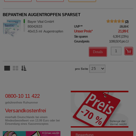
BEPANTHEN AUGENTROPFEN SPARSET
Bayer Vital GmbH
2
80042633
UVP
**
28,38 €
Unser Preis
*
21,99 €
40x0,5
ml
Augentropfen
Sie sparen
6,39 €
(
23%
)
Grundpreis
1099,50 €
pro 1 l
Details
pro Seite
0800-10 11 422
gebührenfreie Rufnummer
Versandkostenfrei
innerhalb Deutschlands bei einem
Mindestbestellwert von 13,99 Euro oder bei
Einsendung eines Kassenrezeptes
Bewertung