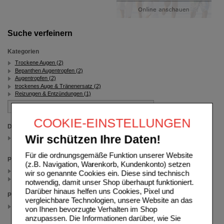
Suche verfeinern
Kategorien
Trockene Augen (2)
Bepanthen Augentropfen (2)
Augentropfen (2)
trockenes Auge & Tränenersatz (2)
Reizungen & Entzündungen (1)
COOKIE-EINSTELLUNGEN
Darreichungsform
Wir schützen Ihre Daten!
Augentropfen
(auswahl entfernen)
Für die ordnungsgemäße Funktion unserer Website
Packungsgröße
(z.B. Navigation, Warenkorb, Kundenkonto) setzen
40x0,5 ml (1)
wir so genannte Cookies ein. Diese sind technisch
2X10 ml (1)
notwendig, damit unser Shop überhaupt funktioniert.
Darüber hinaus helfen uns Cookies, Pixel und
Preis
vergleichbare Technologien, unsere Website an das
15.00 - 34.99
von Ihnen bevorzugte Verhalten im Shop
(auswahl entfernen)
anzupassen. Die Informationen darüber, wie Sie