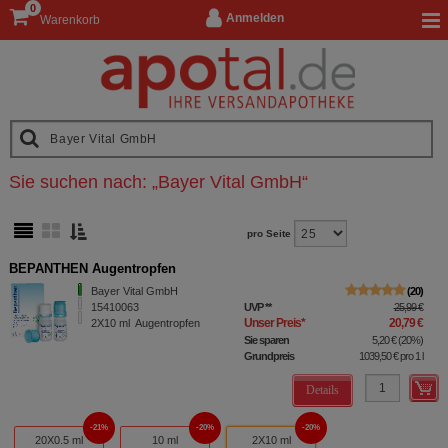
0
Anmelden
Warenkorb
Sie suchen nach:
„
Bayer Vital GmbH
“
pro Seite
BEPANTHEN Augentropfen
Bayer Vital GmbH
20
15410063
UVP
**
25,99 €
Unser Preis
*
20,79 €
2X10
ml
Augentropfen
Sie sparen
5,20 €
(
20%
)
Grundpreis
1039,50 €
pro 1 l
Details
21%
20%
20%
20X0.5 ml
10 ml
2X10 ml