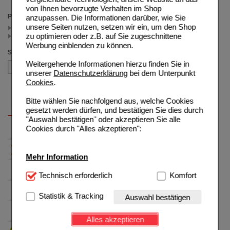
von Ihnen bevorzugte Verhalten im Shop
Preis
anzupassen. Die Informationen darüber, wie Sie
unsere Seiten nutzen, setzen wir ein, um den Shop
< 19.00 (2)
zu optimieren oder z.B. auf Sie zugeschnittene
>= 19.00 (1)
Werbung einblenden zu können.
Sortieren nach
Weitergehende Informationen hierzu finden Sie in
unserer
Datenschutzerklärung
bei dem Unterpunkt
Cookies
.
Bitte wählen Sie nachfolgend aus, welche Cookies
gesetzt werden dürfen, und bestätigen Sie dies durch
"Auswahl bestätigen" oder akzeptieren Sie alle
Cookies durch "Alles akzeptieren":
Mehr Information
Technisch Notwendig:
Technisch erforderlich
Hierbei handelt es sich um
Komfort
Cookies, die für die Grundfunktionen unserer
Website notwendig sind (z.B. Navigation, Warenkorb,
Statistik & Tracking
Auswahl bestätigen
Kundenkonto), weshalb auf diese nicht verzichtet
werden kann.
Alles akzeptieren