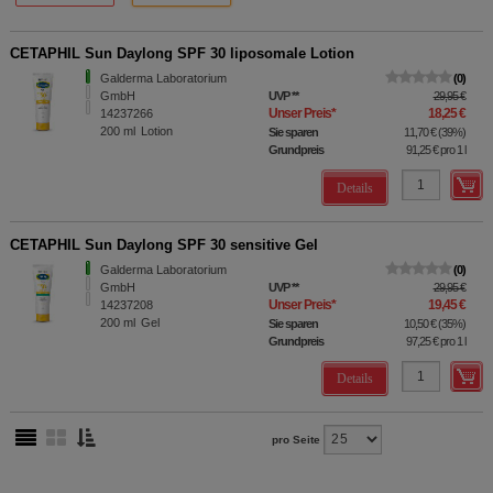
CETAPHIL Sun Daylong SPF 30 liposomale Lotion
Galderma Laboratorium
0
GmbH
UVP
**
29,95 €
Unser Preis
*
18,25 €
14237266
200
ml
Lotion
Sie sparen
11,70 €
(
39%
)
Grundpreis
91,25 €
pro 1 l
Details
CETAPHIL Sun Daylong SPF 30 sensitive Gel
Galderma Laboratorium
0
GmbH
UVP
**
29,95 €
Unser Preis
*
19,45 €
14237208
200
ml
Gel
Sie sparen
10,50 €
(
35%
)
Grundpreis
97,25 €
pro 1 l
Details
pro Seite