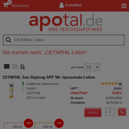
0
Anmelden
Warenkorb
Sie suchen nach:
„
CETAPHIL Lotion
“
pro Seite
CETAPHIL Sun Daylong SPF 50+ liposomale Lotion
Galderma Laboratorium
1
GmbH
UVP
**
29,95 €
Unser Preis
*
16,55 €
14237148
200
ml
Lotion
Sie sparen
13,40 €
(
45%
)
Grundpreis
82,75 €
pro 1 l
Details
34%
45%
100 ml
200 ml