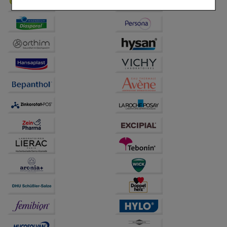
Komfort:
Diese Cookies werden genutzt um das
Einkaufserlebnis noch ansprechender zu gestalten,
beispielsweise für die Wiedererkennung des
Besuchers oder unsere Seite an bevorzugte
Verhaltensweisen (z.B. Spracheinstellung)
anzupassen. Komfort-Cookies ermöglichen es uns
auch auf Ihre Bedürfnisse zugeschrittene Inhalte
anzuzeigen und unser Partnerprogramm zu
betreiben.
Statistik & Tracking:
Hierüber lassen sich
Informationen über die Art und Weise der Nutzung
unserer Website sammeln, mit deren Hilfe wir unsere
Website weiter für Sie optimieren können, den Inhalt
auf unserer Website aber auch die Werbung auf
Drittseiten möglichst relevant für Sie zu gestalten.
Bitte beachten Sie, dass Daten hierfür teilweise an
Dritte wie z.B. Google oder soziale Medien
übertragen werden.