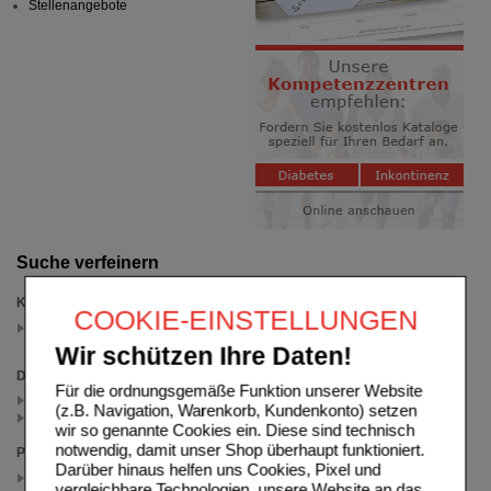
Stellenangebote
Suche verfeinern
Kategorien
COOKIE-EINSTELLUNGEN
Cetaphil Sun
(auswahl entfernen)
Wir schützen Ihre Daten!
Darreichungsform
Für die ordnungsgemäße Funktion unserer Website
Gel (1)
(z.B. Navigation, Warenkorb, Kundenkonto) setzen
Lotion (2)
wir so genannte Cookies ein. Diese sind technisch
notwendig, damit unser Shop überhaupt funktioniert.
Packungsgröße
Darüber hinaus helfen uns Cookies, Pixel und
200 ml
vergleichbare Technologien, unsere Website an das
(auswahl entfernen)