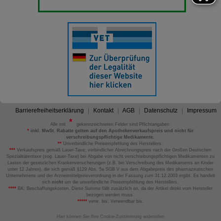
Barrierefreiheitserklärung
Kontakt
AGB
Datenschutz
Impressum
Alle mit
gekennzeichneten Felder sind Pflichtangaben.
*
inkl. MwSt. Rabatte gelten auf den Apothekenverkaufspreis und nicht für
verschreibungspflichtige Medikamente.
**
Unverbindliche Preisempfehlung des Herstellers.
***
Verkaufspreis gemäß Lauer-Taxe; verbindlicher Abrechnungspreis nach der Großen Deutschen
Spezialitätentaxe (sog. Lauer-Taxe) bei Abgabe von nicht verschreibungspflichtigen Medikamenten zu
Lasten der gesetzlichen Krankenversicherungen (z.B. bei Verschreibung des Medikaments an Kinder
unter 12 Jahren), die sich gemäß §129 Abs. 5a SGB V aus dem Abgabepreis des pharmazeutischen
Unternehmens und der Arzneimittelpreisverordnung in der Fassung zum 31.12.2003 ergibt. Es handelt
sich
nicht
um die unverbindliche Preisempfehlung des Herstellers.
****
BK: Beschaffungskosten. Diese Summe fällt zusätzlich an, da der Artikel direkt vom Hersteller
bezogen werden muss.
*****
verw. bis: Verwendbar bis.
Hier können Sie Ihre Cookie-Zustimmung widerrufen