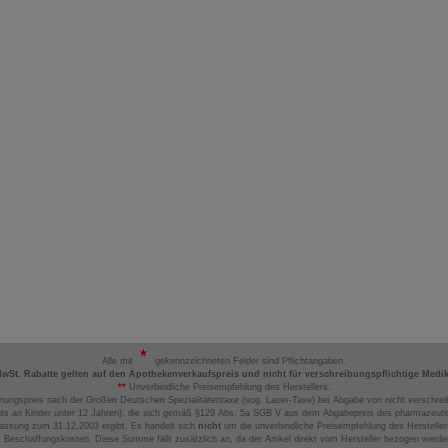
Alle mit
gekennzeichneten Felder sind Pflichtangaben.
MwSt. Rabatte gelten auf den Apothekenverkaufspreis und nicht für verschreibungspflichtige Medi
**
Unverbindliche Preisempfehlung des Herstellers.
nungspreis nach der Großen Deutschen Spezialitätentaxe (sog. Lauer-Taxe) bei Abgabe von nicht verschrei
ts an Kinder unter 12 Jahren), die sich gemäß §129 Abs. 5a SGB V aus dem Abgabepreis des pharmazeutis
assung zum 31.12.2003 ergibt. Es handelt sich
nicht
um die unverbindliche Preisempfehlung des Hersteller
 Beschaffungskosten. Diese Summe fällt zusätzlich an, da der Artikel direkt vom Hersteller bezogen werd