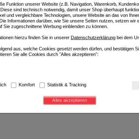
e Funktion unserer Website (z.B. Navigation, Warenkorb, Kundenkon
Diese sind technisch notwendig, damit unser Shop überhaupt funktio
ixel und vergleichbare Technologien, unsere Website an das von Ihne
ie Informationen darüber, wie Sie unsere Seiten nutzen, setzen wir 
auf Sie zugeschnittene Werbung einblenden zu können.
ionen hierzu finden Sie in unserer
Datenschutzerklärung
bei dem Un
folgend aus, welche Cookies gesetzt werden dürfen, und bestätigen S
tieren Sie alle Cookies durch "Alles akzeptieren":
g:
Hierbei handelt es sich um Cookies, die für die Grundfunktionen u
lich
Komfort
Statistik & Tracking
avigation, Warenkorb, Kundenkonto), weshalb auf diese nicht verzich
s werden genutzt um das Einkaufserlebnis noch ansprechender zu g
Alles akzeptieren
e Wiedererkennung des Besuchers oder unsere Seite an bevorzugte Ve
zupassen. Komfort-Cookies ermöglichen es uns auch auf Ihre Bedürf
d unser Partnerprogramm zu betreiben.
ierüber lassen sich Informationen über die Art und Weise der Nutzu
fe wir unsere Website weiter für Sie optimieren können, den Inhalt a
ittseiten möglichst relevant für Sie zu gestalten. Bitte beachten Sie