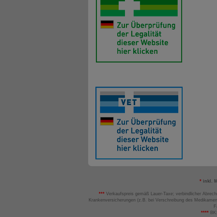
*
inkl. 
***
Verkaufspreis gemäß Lauer-Taxe; verbindlicher Abrech
Krankenversicherungen (z.B. bei Verschreibung des Medikamen
F
****
BK: