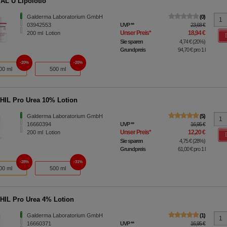
AL U Lipolotio
Galderma Laboratorium GmbH
0
03942553
UVP
**
23,68 €
Unser Preis
*
18,94 €
200
ml
Lotion
Sie sparen
4,74 €
(
20%
)
Grundpreis
94,70 €
pro 1 l
20%
20%
00 ml
500 ml
IL Pro Urea 10% Lotion
Galderma Laboratorium GmbH
5
16660394
UVP
**
16,95 €
Unser Preis
*
12,20 €
200
ml
Lotion
Sie sparen
4,75 €
(
28%
)
Grundpreis
61,00 €
pro 1 l
28%
31%
00 ml
500 ml
IL Pro Urea 4% Lotion
Galderma Laboratorium GmbH
1
16660371
UVP
**
16,95 €