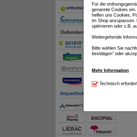
Für die ordnungsgemäß
genannte Cookies ein. 
helfen uns Cookies, P
im Shop anzupassen. D
optimieren oder z.B. 
Weitergehende Informat
Bitte wählen Sie nach
bestätigen" oder akzep
Mehr Information
Technisch Notwendi
Technisch erforder
notwendig sind (z.B. N
Komfort:
Diese Cookie
beispielsweise für di
Spracheinstellung) an
Inhalte anzuzeigen un
Statistik & Tracking:
H
sammeln, mit deren Hil
auch die Werbung auf Dr