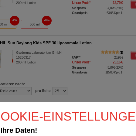
Unser Preis
*
12,79 €
200
ml
Lotion
Sie sparen
4,16 €
(
25%
)
Grundpreis
63,95 €
pro 1 l
25%
28%
00 ml
500 ml
IL Sun Daylong Kids SPF 30 liposomale Lotion
Galderma Laboratorium GmbH
1
15250317
UVP
**
28,95 €
Unser Preis
*
23,16 €
200
ml
Lotion
Sie sparen
5,79 €
(
20%
)
Grundpreis
115,80 €
pro 1 l
Sortieren nach:
pro Seite
OOKIE-EINSTELLUNG
Ihre Daten!