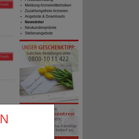
Details
Meldung Arzneimittelrisiken
Zuzahlungsfreie Arzneien
Angebote & Downloads
Newsletter
Neukundenprämie
Stellenangebote
Details
EN