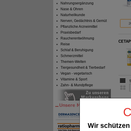
Nahrungsergänzung
Nase & Ohren
Naturheilkunde
Nerven, Gedächtnis & Gemüt
2
Pflanzliche Arzneimittel
Praxisbedarf
Raucherentwöhnung
CETAPH
Reise
Schlaf & Beruhigung
Schmerzmittel
Themen-Welten
Tiergesundheit & Tierbedarf
Vegan - vegetarisch
Vitamine & Sport
Zahn- & Mundpflege
C
Wir schützen 