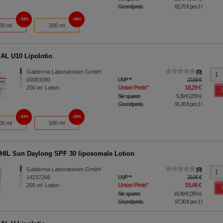
Grundpreis
82,75 €
pro 1 l
34%
45%
00 ml
200 ml
AL U10 Lipolotio
Galderma Laboratorium GmbH
0
00083380
UVP
**
23,68 €
Unser Preis
*
18,29 €
200
ml
Lotion
Sie sparen
5,39 €
(
23%
)
Grundpreis
91,45 €
pro 1 l
23%
25%
00 ml
500 ml
IL Sun Daylong SPF 30 liposomale Lotion
Galderma Laboratorium GmbH
0
14237266
UVP
**
29,95 €
Unser Preis
*
19,46 €
200
ml
Lotion
Sie sparen
10,49 €
(
35%
)
Grundpreis
97,30 €
pro 1 l