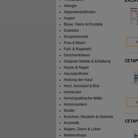
EXCIPI
Allergie
Allgemeinbefinden
Augen
Blase, Niere & Prostata
Diabetes
Drogeriemarkt
2
Frau & Mann
Fuß- & Nagelpilz
Geschenkideen
CETAPH
Grippale Infekte & Erkältung
Haare & Nägel
Hausapotheke
Heilung der Haut
Herz, Kreislauf & Blut
Homecare
Homöopathische Mittel
2
Immunsystem
Kinder
Knochen, Muskeln & Gelenke
CETAPH
Kosmetik
Magen, Darm & Leber
Markenshops