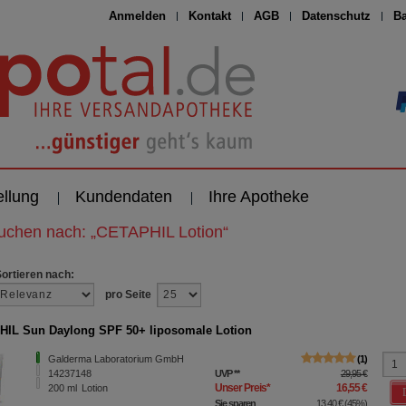
Anmelden
Kontakt
AGB
Datenschutz
Ba
ellung
Kundendaten
Ihre Apotheke
suchen nach:
„
CETAPHIL Lotion
“
Sortieren nach:
pro Seite
IL Sun Daylong SPF 50+ liposomale Lotion
Galderma Laboratorium GmbH
1
14237148
UVP
**
29,95 €
Unser Preis
*
16,55 €
200
ml
Lotion
Sie sparen
13,40 €
(
45%
)