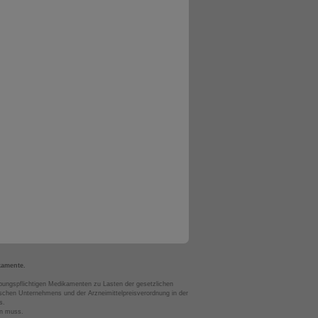
kamente.
bungspflichtigen Medikamenten zu Lasten der gesetzlichen
chen Unternehmens und der Arzneimittelpreisverordnung in der
s.
en muss.