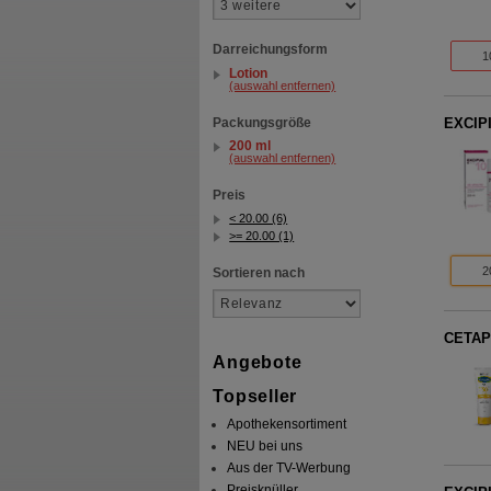
Darreichungsform
1
Lotion
(auswahl entfernen)
Packungsgröße
EXCIPI
200 ml
(auswahl entfernen)
Preis
< 20.00 (6)
>= 20.00 (1)
2
Sortieren nach
CETAPH
Angebote
Topseller
Apothekensortiment
NEU bei uns
Aus der TV-Werbung
Preisknüller