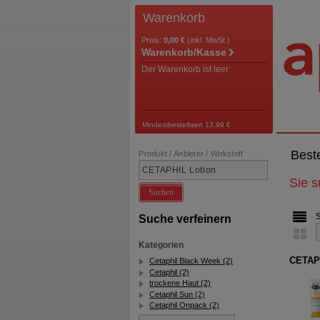
Warenkorb
Preis:
0,00 €
(inkl. MwSt.)
Warenkorb/Kasse
Der Warenkorb ist leer
Mindestbestellwert 13,99 €
Best
Produkt / Anbieter / Wirkstoff
Sie 
Suchen
Suche verfeinern
Kategorien
CETAPH
Cetaphil Black Week (2)
Cetaphil (2)
trockene Haut (2)
Cetaphil Sun (2)
Cetaphil Onpack (2)