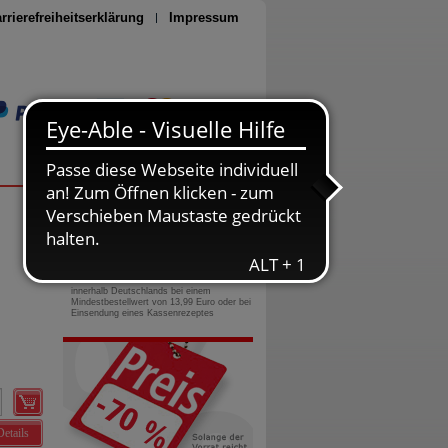
rrierefreiheitserklärung
Impressum
Seite drucken
0800-10 11 422
gebührenfreie Rufnummer
Versandkostenfrei
innerhalb Deutschlands bei einem
Mindestbestellwert von 13,99 Euro oder bei
Einsendung eines Kassenrezeptes
Details