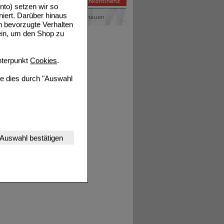
to) setzen wir so
niert. Darüber hinaus
n bevorzugte Verhalten
ein, um den Shop zu
terpunkt
Cookies
.
ie dies durch "Auswahl
nserer Website
Auswahl bestätigen
tet werden kann.
estalten,
rhaltensweisen (z.B.
nisse zugeschrittene
ng unserer Website
uf unserer Website aber
, dass Daten hierfür